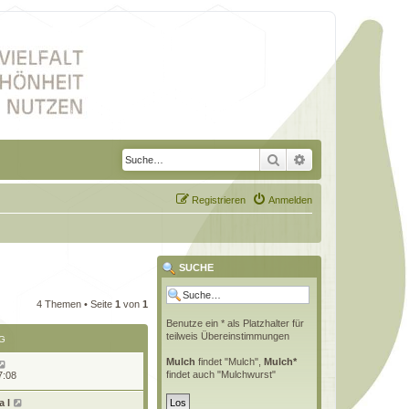
Suche
Erweiterte Suche
Registrieren
Anmelden
SUCHE
4 Themen • Seite
1
von
1
Benutze ein * als Platzhalter für
teilweis Übereinstimmungen
G
Mulch
findet "Mulch",
Mulch*
findet auch "Mulchwurst"
7:08
 l