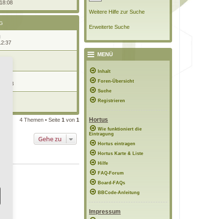
 18:08
Weitere Hilfe zur Suche
G
Erweiterte Suche
12:37
MENÜ
19:33
Inhalt
Foren-Übersicht
 22:23
Suche
Registrieren
0:08
Hortus
4 Themen • Seite
1
von
1
Wie funktioniert die
Eintragung
Gehe zu
Hortus eintragen
Hortus Karte & Liste
Hilfe
FAQ-Forum
Board-FAQs
BBCode-Anleitung
Impressum