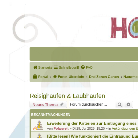
Startseite
Schnellzugriff
FAQ
Portal
Foren-Übersicht
Drei Zonen Garten
Naturmod
Reisighaufen & Laubhaufen
Suche
Erw
Neues Thema
BEKANNTMACHUNGEN
Erweiterung der Kriterien zur Eintragung eines
von
Polarwelt
»
Di 29. Jul 2025, 15:20
» in
Ankündigungen 
[Bitte lesen] Wie funktioniert die Eintragung Eu