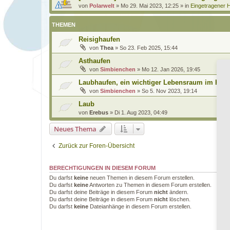
von
Polarwelt
»
Mo 29. Mai 2023, 12:25
» in
Eingetragener H
THEMEN
Reisighaufen
von
Thea
»
So 23. Feb 2025, 15:44
Asthaufen
von
Simbienchen
»
Mo 12. Jan 2026, 19:45
Laubhaufen, ein wichtiger Lebensraum im Herb
von
Simbienchen
»
So 5. Nov 2023, 19:14
Laub
von
Erebus
»
Di 1. Aug 2023, 04:49
Neues Thema
Zurück zur Foren-Übersicht
BERECHTIGUNGEN IN DIESEM FORUM
Du darfst
keine
neuen Themen in diesem Forum erstellen.
Du darfst
keine
Antworten zu Themen in diesem Forum erstellen.
Du darfst deine Beiträge in diesem Forum
nicht
ändern.
Du darfst deine Beiträge in diesem Forum
nicht
löschen.
Du darfst
keine
Dateianhänge in diesem Forum erstellen.