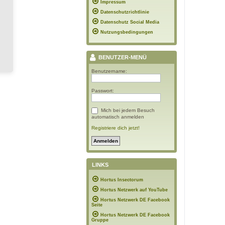
Impressum
Datenschutzrichtlinie
Datenschutz Social Media
Nutzungsbedingungen
BENUTZER-MENÜ
Benutzername:
Passwort:
Mich bei jedem Besuch
automatisch anmelden
Registriere dich jetzt!
LINKS
Hortus Insectorum
Hortus Netzwerk auf YouTube
Hortus Netzwerk DE Facebook
Seite
Hortus Netzwerk DE Facebook
Gruppe