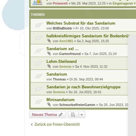
von
Polarwelt
»
Mo 29. Mai 2023, 12:25
» in
Eingetragener H
THEMEN
Welches Substrat für das Sandarium
von
BliBlaBlubb
»
Fr 10. Okt 2025, 23:00
halbkreisförmiges Sandarium für Bodenbrüter
von
Ann1981
»
Sa 2. Aug 2025, 15:25
Sandarium xxl ...
von
Gartenfreund
»
Sa 7. Jun 2025, 21:24
Lehm-Steilwand
von
Somnia
»
Sa 4. Nov 2023, 11:32
Sandarium
von
Thomas
»
Di 26. Sep 2023, 09:44
Sandarien je nach Bewohnerzielgruppe
von
Somnia
»
So 16. Jul 2023, 16:41
Minisandarium
von
SchwurbelfreierGarten
»
So 25. Jun 2023, 10:48
Neues Thema
Zurück zur Foren-Übersicht