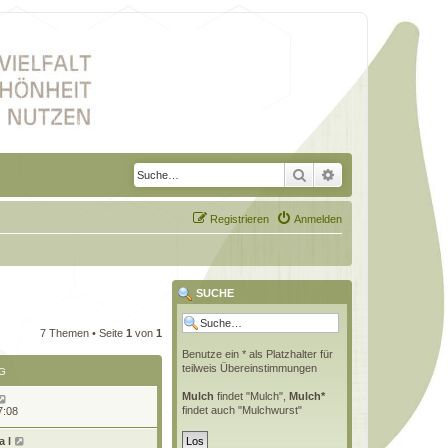
Suche
Erweiterte Suche
Registrieren
Anmelden
SUCHE
7 Themen • Seite
1
von
1
Benutze ein * als Platzhalter für
teilweis Übereinstimmungen
G
Mulch
findet "Mulch",
Mulch*
findet auch "Mulchwurst"
7:08
 l