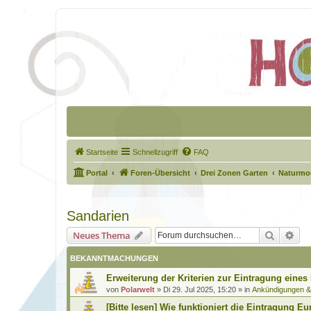
Startseite
Schnellzugriff
FAQ
Portal
Foren-Übersicht
Drei Zonen Garten
Naturmod
Sandarien
Suche
Erw
Neues Thema
BEKANNTMACHUNGEN
Erweiterung der Kriterien zur Eintragung eines
von
Polarwelt
»
Di 29. Jul 2025, 15:20
» in
Ankündigungen 
[Bitte lesen] Wie funktioniert die Eintragung Eu