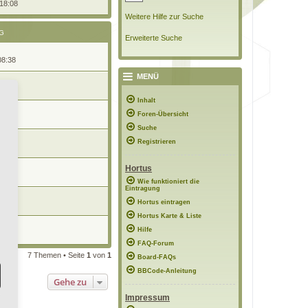
 18:08
Weitere Hilfe zur Suche
G
Erweiterte Suche
08:38
MENÜ
5:25
Inhalt
d
Foren-Übersicht
1:24
Suche
hea
Registrieren
07:37
Hortus
1:00
Wie funktioniert die
Eintragung
Hortus eintragen
16:50
Hortus Karte & Liste
Hilfe
1:47
FAQ-Forum
7 Themen • Seite
1
von
1
Board-FAQs
BBCode-Anleitung
Gehe zu
Impressum