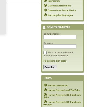
Impressum
Datenschutzrichtlinie
Datenschutz Social Media
Nutzungsbedingungen
BENUTZER-MENÜ
Benutzername:
Passwort:
Mich bei jedem Besuch
automatisch anmelden
Registriere dich jetzt!
LINKS
Hortus Insectorum
Hortus Netzwerk auf YouTube
Hortus Netzwerk DE Facebook
Seite
Hortus Netzwerk DE Facebook
Gruppe