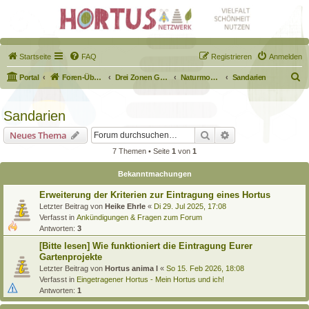
Startseite
FAQ
Registrieren
Anmelden
S
Portal
Foren-Übersicht
Drei Zonen Garten
Naturmodule & kleine Biotope
Sandarien
u
c
Sandarien
h
Suche
Erweiterte Suche
Neues Thema
e
7 Themen • Seite
1
von
1
Bekanntmachungen
Erweiterung der Kriterien zur Eintragung eines Hortus
Letzter Beitrag von
Heike Ehrle
«
Di 29. Jul 2025, 17:08
Verfasst in
Ankündigungen & Fragen zum Forum
Antworten:
3
[Bitte lesen] Wie funktioniert die Eintragung Eurer
Gartenprojekte
Letzter Beitrag von
Hortus anima l
«
So 15. Feb 2026, 18:08
Verfasst in
Eingetragener Hortus - Mein Hortus und ich!
Antworten:
1