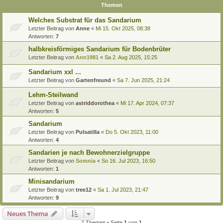
Themen
Welches Substrat für das Sandarium
Letzter Beitrag von
Anne
«
Mi 15. Okt 2025, 08:38
Antworten:
7
halbkreisförmiges Sandarium für Bodenbrüter
Letzter Beitrag von
Ann1981
«
Sa 2. Aug 2025, 15:25
Sandarium xxl ...
Letzter Beitrag von
Gartenfreund
«
Sa 7. Jun 2025, 21:24
Lehm-Steilwand
Letzter Beitrag von
astriddorothea
«
Mi 17. Apr 2024, 07:37
Antworten:
5
Sandarium
Letzter Beitrag von
Pulsatilla
«
Do 5. Okt 2023, 11:00
Antworten:
4
Sandarien je nach Bewohnerzielgruppe
Letzter Beitrag von
Somnia
«
So 16. Jul 2023, 16:50
Antworten:
1
Minisandarium
Letzter Beitrag von
tree12
«
Sa 1. Jul 2023, 21:47
Antworten:
9
Neues Thema
7 Themen • Seite
1
von
1