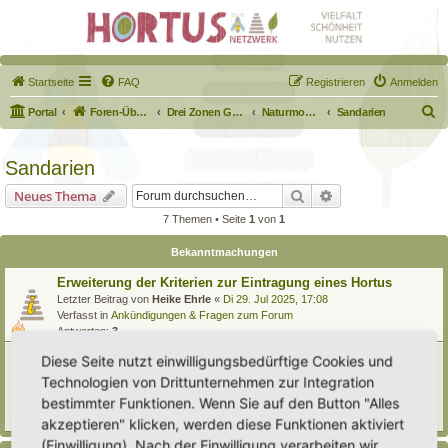
Startseite
FAQ
Registrieren
Anmelden
S
Portal
Foren-Übersicht
Drei Zonen Garten
Naturmodule & kleine Biotope
Sandarien
u
c
Sandarien
h
Suche
Erweiterte Suche
Neues Thema
e
7 Themen • Seite
1
von
1
Bekanntmachungen
Erweiterung der Kriterien zur Eintragung eines Hortus
Letzter Beitrag von
Heike Ehrle
«
Di 29. Jul 2025, 17:08
Verfasst in
Ankündigungen & Fragen zum Forum
Antworten:
3
[Bitte lesen] Wie funktioniert die Eintragung Eurer
Diese Seite nutzt einwilligungsbedürftige Cookies und
Gartenprojekte
Technologien von Drittunternehmen zur Integration
Letzter Beitrag von
Hortus anima l
«
So 15. Feb 2026, 18:08
bestimmter Funktionen. Wenn Sie auf den Button "Alles
Verfasst in
Eingetragener Hortus - Mein Hortus und ich!
Antworten:
1
akzeptieren" klicken, werden diese Funktionen aktiviert
(Einwilligung). Nach der Einwilligung verarbeiten wir