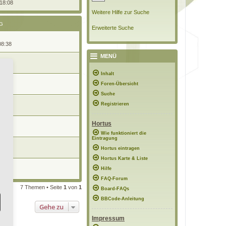
 18:08
Weitere Hilfe zur Suche
G
Erweiterte Suche
08:38
MENÜ
5:25
Inhalt
d
Foren-Übersicht
1:24
Suche
hea
Registrieren
07:37
Hortus
1:00
Wie funktioniert die
Eintragung
Hortus eintragen
16:50
Hortus Karte & Liste
Hilfe
1:47
FAQ-Forum
7 Themen • Seite
1
von
1
Board-FAQs
BBCode-Anleitung
Gehe zu
Impressum