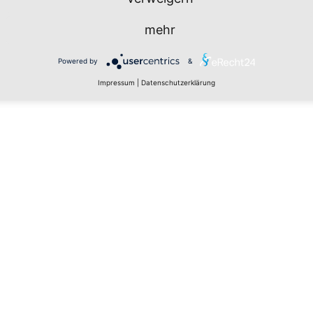
n
r
r
f
a
e
e
g
mehr
t
f
n
e
e
Powered by
&
n
Impressum
|
Datenschutzerklärung