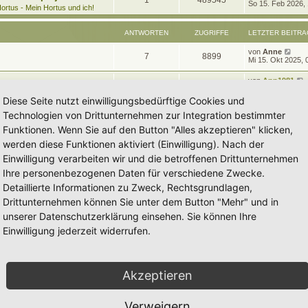
1
489545
e
So 15. Feb 2026,
t
g
e
ortus - Mein Hortus und ich!
t
r
n
u
z
w
r
B
t
e
ANTWORTEN
ZUGRIFFE
LETZTER BEITRA
t
g
e
i
o
i
r
t
L
von
Anne
w
r
B
A
Z
7
8899
r
r
f
e
Mi 15. Okt 2025, 
e
a
t
i
o
i
n
u
g
z
t
f
t
L
von
Ann1981
A
Z
t
0
3335
r
r
f
e
Sa 2. Aug 2025, 1
t
g
e
a
e
e
t
Diese Seite nutzt einwilligungsbedürftige Cookies und
r
n
u
g
z
t
f
w
r
B
L
von
Gartenfreun
n
A
Z
t
Technologien von Drittunternehmen zur Integration bestimmter
0
5459
e
e
Sa 7. Jun 2025, 2
t
g
e
e
e
i
t
o
i
Funktionen. Wenn Sie auf den Button "Alles akzeptieren" klicken,
r
n
u
t
z
w
r
B
L
von
astriddorot
n
A
Z
r
t
werden diese Funktionen aktiviert (Einwilligung). Nach der
5
20533
r
f
e
e
Mi 17. Apr 2024, 
t
g
a
e
i
t
o
i
Einwilligung verarbeiten wir und die betroffenen Drittunternehmen
g
r
n
u
t
f
t
z
w
r
B
L
von
Pulsatilla
A
Z
r
t
Ihre personenbezogenen Daten für verschiedene Zwecke.
4
18655
r
f
e
e
Do 5. Okt 2023, 1
t
g
a
e
e
e
i
t
o
i
Detaillierte Informationen zu Zweck, Rechtsgrundlagen,
g
r
n
u
t
f
t
z
w
r
B
L
von
Somnia
n
A
Z
r
t
Drittunternehmen können Sie unter dem Button "Mehr" und in
1
11512
r
f
e
e
So 16. Jul 2023, 
t
g
a
e
e
e
i
t
o
i
unserer Datenschutzerklärung einsehen. Sie können Ihre
g
r
n
u
t
f
t
z
w
r
B
L
von
tree12
n
A
Z
r
t
Einwilligung jederzeit widerrufen.
9
29323
r
f
e
e
Sa 1. Jul 2023, 2
t
g
a
e
e
e
i
t
o
i
g
r
n
u
t
f
t
z
w
r
B
n
r
t
r
f
e
t
g
a
e
e
e
i
o
i
Akzeptieren
g
r
t
f
t
w
r
B
n
r
r
f
e
a
e
e
i
o
i
g
Verweigern
t
f
t