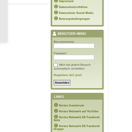
Impressum
Datenschutzrichtlinie
Datenschutz Social Media
Nutzungsbedingungen
BENUTZER-MENÜ
Benutzername:
Passwort:
Mich bei jedem Besuch
automatisch anmelden
Registriere dich jetzt!
LINKS
Hortus Insectorum
Hortus Netzwerk auf YouTube
Hortus Netzwerk DE Facebook
Seite
Hortus Netzwerk DE Facebook
Gruppe