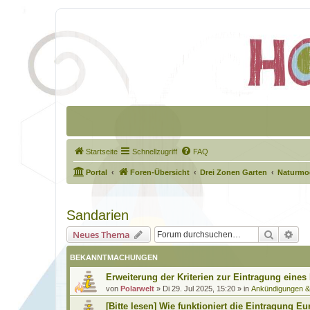
Startseite
Schnellzugriff
FAQ
Portal
Foren-Übersicht
Drei Zonen Garten
Naturmod
Sandarien
Suche
Erw
Neues Thema
BEKANNTMACHUNGEN
Erweiterung der Kriterien zur Eintragung eines
von
Polarwelt
»
Di 29. Jul 2025, 15:20
» in
Ankündigungen 
[Bitte lesen] Wie funktioniert die Eintragung Eu