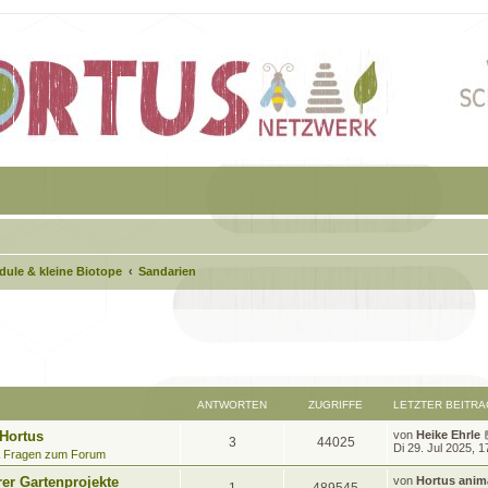
ule & kleine Biotope
Sandarien
eiterte Suche
ANTWORTEN
ZUGRIFFE
LETZTER BEITRA
L
 Hortus
von
Heike Ehrle
A
Z
3
44025
e
Di 29. Jul 2025, 1
& Fragen zum Forum
t
n
u
z
L
rer Gartenprojekte
von
Hortus anima
A
Z
t