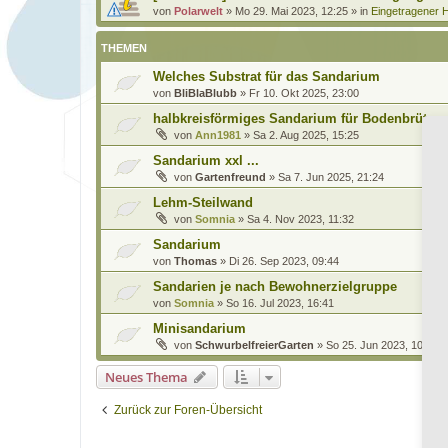
von
Polarwelt
»
Mo 29. Mai 2023, 12:25
» in
Eingetragener H
THEMEN
Welches Substrat für das Sandarium
von
BliBlaBlubb
»
Fr 10. Okt 2025, 23:00
halbkreisförmiges Sandarium für Bodenbrüter
von
Ann1981
»
Sa 2. Aug 2025, 15:25
Sandarium xxl ...
von
Gartenfreund
»
Sa 7. Jun 2025, 21:24
Lehm-Steilwand
von
Somnia
»
Sa 4. Nov 2023, 11:32
Sandarium
von
Thomas
»
Di 26. Sep 2023, 09:44
Sandarien je nach Bewohnerzielgruppe
von
Somnia
»
So 16. Jul 2023, 16:41
Minisandarium
von
SchwurbelfreierGarten
»
So 25. Jun 2023, 10:48
Neues Thema
Zurück zur Foren-Übersicht