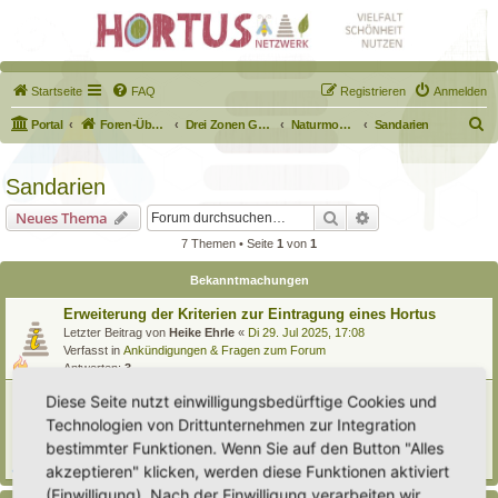
Startseite
FAQ
Registrieren
Anmelden
S
Portal
Foren-Übersicht
Drei Zonen Garten
Naturmodule & kleine Biotope
Sandarien
u
c
Sandarien
h
Suche
Erweiterte Suche
Neues Thema
e
7 Themen • Seite
1
von
1
Bekanntmachungen
Erweiterung der Kriterien zur Eintragung eines Hortus
Letzter Beitrag von
Heike Ehrle
«
Di 29. Jul 2025, 17:08
Verfasst in
Ankündigungen & Fragen zum Forum
Antworten:
3
[Bitte lesen] Wie funktioniert die Eintragung Eurer
Diese Seite nutzt einwilligungsbedürftige Cookies und
Gartenprojekte
Technologien von Drittunternehmen zur Integration
Letzter Beitrag von
Hortus anima l
«
So 15. Feb 2026, 18:08
bestimmter Funktionen. Wenn Sie auf den Button "Alles
Verfasst in
Eingetragener Hortus - Mein Hortus und ich!
Antworten:
1
akzeptieren" klicken, werden diese Funktionen aktiviert
(Einwilligung). Nach der Einwilligung verarbeiten wir