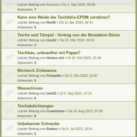
Letzter Beitrag von
Somnia
«
So 1. Sep 2024, 00:09
Antworten:
7
Kann eine Weide die Teichfolie-EPDM zerstören?
Letzter Beitrag von
RonB
«
Do 11. Apr 2024, 16:41
Antworten:
6
Teiche und Tümpel - Vortrag von der Biostation Düren
Letzter Beitrag von
tree12
«
Sa 23. Mär 2024, 00:02
Antworten:
3
Teichbau, unkrautfrei mit Pappe?
Letzter Beitrag von
Hortus vivi
«
Di 10. Okt 2023, 16:46
Antworten:
2
Miniteich Zinkwanne
Letzter Beitrag von
Pulsatilla
«
Do 5. Okt 2023, 11:50
Antworten:
5
Wasserlinsen
Letzter Beitrag von
tree12
«
Di 5. Sep 2023, 23:25
Antworten:
6
Teichabdichtungen
Letzter Beitrag von
Gsaelzbaer
«
Sa 26. Aug 2023, 07:38
Antworten:
8
Unbekannte Schnecke
Letzter Beitrag von
Erebus
«
So 9. Jul 2023, 20:01
Antworten:
5