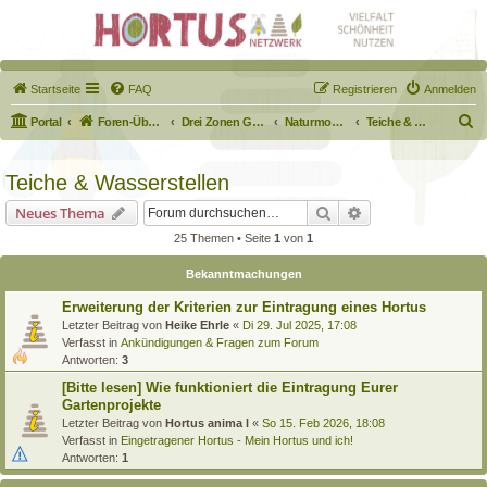
Startseite
FAQ
Registrieren
Anmelden
S
Portal
Foren-Übersicht
Drei Zonen Garten
Naturmodule & kleine Biotope
Teiche & Wasserstellen
u
c
Teiche & Wasserstellen
h
Suche
Erweiterte Suche
Neues Thema
e
25 Themen • Seite
1
von
1
Bekanntmachungen
Erweiterung der Kriterien zur Eintragung eines Hortus
Letzter Beitrag von
Heike Ehrle
«
Di 29. Jul 2025, 17:08
Verfasst in
Ankündigungen & Fragen zum Forum
Antworten:
3
[Bitte lesen] Wie funktioniert die Eintragung Eurer
Gartenprojekte
Letzter Beitrag von
Hortus anima l
«
So 15. Feb 2026, 18:08
Verfasst in
Eingetragener Hortus - Mein Hortus und ich!
Antworten:
1