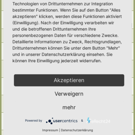
Anleitung Teichbau von Frank Schröder
Technologien von Drittunternehmen zur Integration
Letzter Beitrag von
Simbienchen
«
Mo 8. Dez 2025, 10:44
bestimmter Funktionen. Wenn Sie auf den Button "Alles
Sumpfbeet mit Lehmboden
akzeptieren" klicken, werden diese Funktionen aktiviert
Letzter Beitrag von
Thea
«
Di 5. Aug 2025, 13:46
(Einwilligung). Nach der Einwilligung verarbeiten wir
Antworten:
11
1
2
und die betroffenen Drittunternehmen Ihre
kleine Betonpfütze
personenbezogenen Daten für verschiedene Zwecke.
Letzter Beitrag von
Ann1981
«
Sa 2. Aug 2025, 14:34
Detaillierte Informationen zu Zweck, Rechtsgrundlagen,
Mein Baggersee...
Drittunternehmen können Sie unter dem Button "Mehr"
Letzter Beitrag von
RonB
«
Sa 24. Mai 2025, 09:51
und in unserer Datenschutzerklärung einsehen. Sie
Antworten:
3
können Ihre Einwilligung jederzeit widerrufen.
Idee für wechselfeuchtes Sumpfbeet von "ReNature"
Letzter Beitrag von
Dorfgaertner
«
Fr 11. Apr 2025, 12:55
Antworten:
2
Akzeptieren
Lebensraum Pfütze
Letzter Beitrag von
Amarille
«
Mo 27. Jan 2025, 22:18
Antworten:
2
Verweigern
Wasserstellen für Libellen
Letzter Beitrag von
Evelyn
«
Do 24. Okt 2024, 11:00
mehr
Antworten:
9
Technik im Kleinteich
Powered by
&
Letzter Beitrag von
Ute
«
Fr 11. Okt 2024, 19:41
Antworten:
3
Impressum
|
Datenschutzerklärung
Bachlauf- und Teichplanung im Hortus Somnium