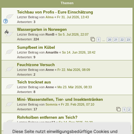
Themen
Teichbau von Profis - Eure Einschätzung
Letzter Beitrag von
Alma
«
Fr 31. Jul 2026, 13:43
Antworten:
3
Wassergarten in Norwegen
Letzter Beitrag von
RonB
«
So 5. Jul 2026, 22:07
Antworten:
224
1
20
21
22
23
…
Sumpfbeet im Kübel
Letzter Beitrag von
Amarille
«
So 14. Jun 2026, 18:42
Antworten:
9
Feuchtzone Versuch
Letzter Beitrag von
Anne
«
Fr 22. Mai 2026, 08:09
Antworten:
2
Teich trocknet aus
Letzter Beitrag von
Anne
«
Mo 23. Mär 2026, 08:33
Antworten:
8
Mini- Wasserstellen, Tier- und Insektentränken
Letzter Beitrag von
Somnia
«
Fr 20. Feb 2026, 07:10
Antworten:
17
1
2
Rohrkolben entfernen am Teich?
Letzter Beitrag von
tree12
«
So 14. Dez 2025, 21:20
Antworten:
17
1
2
Diese Seite nutzt einwilligungsbedürftige Cookies und