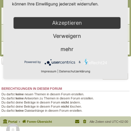
Themen
können Ihre Einwilligung jederzeit widerrufen.
Pyramiden im Garten
Letzter Beitrag von
Poco Loco
«
Do 13. Nov 2025, 22:02
Antworten:
7
Akzeptieren
Pyramide als Blindschleichenhotel?
Letzter Beitrag von
Doro
«
Di 11. Jul 2023, 06:41
Verweigern
Antworten:
8
Hofeinfahrtssteinpyramiden
mehr
Letzter Beitrag von
SchwurbelfreierGarten
«
Mo 22. Mai 2023, 10:16
Neues Thema
Powered by
&
3 Themen • Seite
1
von
1
Impressum
|
Datenschutzerklärung
Gehe zu
BERECHTIGUNGEN IN DIESEM FORUM
Du darfst
keine
neuen Themen in diesem Forum erstellen.
Du darfst
keine
Antworten zu Themen in diesem Forum erstellen.
Du darfst deine Beiträge in diesem Forum
nicht
ändern.
Du darfst deine Beiträge in diesem Forum
nicht
löschen.
Du darfst
keine
Dateianhänge in diesem Forum erstellen.
Portal
Foren-Übersicht
Alle Zeiten sind
UTC+02:00