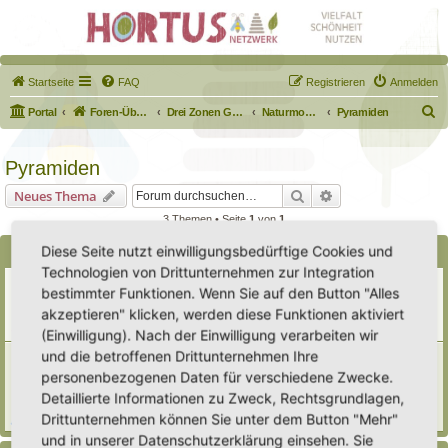
Startseite
FAQ
Registrieren
Anmelden
S
Portal
Foren-Übersicht
Drei Zonen Garten
Naturmodule & kleine Biotope
Pyramiden
u
c
Pyramiden
h
Suche
Erweiterte Suche
Neues Thema
e
3 Themen • Seite
1
von
1
Diese Seite nutzt einwilligungsbedürftige Cookies und
Bekanntmachungen
Technologien von Drittunternehmen zur Integration
Erweiterung der Kriterien zur Eintragung eines Hortus
bestimmter Funktionen. Wenn Sie auf den Button "Alles
Letzter Beitrag von
Heike Ehrle
«
Di 29. Jul 2025, 17:08
akzeptieren" klicken, werden diese Funktionen aktiviert
Verfasst in
Ankündigungen & Fragen zum Forum
Antworten:
3
(Einwilligung). Nach der Einwilligung verarbeiten wir
und die betroffenen Drittunternehmen Ihre
[Bitte lesen] Wie funktioniert die Eintragung Eurer
Gartenprojekte
personenbezogenen Daten für verschiedene Zwecke.
Letzter Beitrag von
Hortus anima l
«
So 15. Feb 2026, 18:08
Detaillierte Informationen zu Zweck, Rechtsgrundlagen,
Verfasst in
Eingetragener Hortus - Mein Hortus und ich!
Drittunternehmen können Sie unter dem Button "Mehr"
Antworten:
1
und in unserer Datenschutzerklärung einsehen. Sie