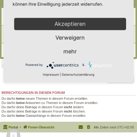
Themen
können Ihre Einwilligung jederzeit widerrufen.
Pyramiden im Garten
Letzter Beitrag von
Poco Loco
«
Do 13. Nov 2025, 22:02
Antworten:
7
Akzeptieren
Pyramide als Blindschleichenhotel?
Letzter Beitrag von
Doro
«
Di 11. Jul 2023, 06:41
Verweigern
Antworten:
8
Hofeinfahrtssteinpyramiden
mehr
Letzter Beitrag von
SchwurbelfreierGarten
«
Mo 22. Mai 2023, 10:16
Neues Thema
Powered by
&
3 Themen • Seite
1
von
1
Impressum
|
Datenschutzerklärung
Gehe zu
BERECHTIGUNGEN IN DIESEM FORUM
Du darfst
keine
neuen Themen in diesem Forum erstellen.
Du darfst
keine
Antworten zu Themen in diesem Forum erstellen.
Du darfst deine Beiträge in diesem Forum
nicht
ändern.
Du darfst deine Beiträge in diesem Forum
nicht
löschen.
Du darfst
keine
Dateianhänge in diesem Forum erstellen.
Portal
Foren-Übersicht
Alle Zeiten sind
UTC+02:00