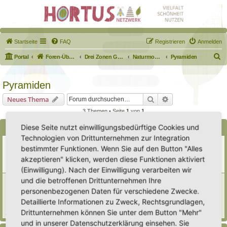
Startseite
FAQ
Registrieren
Anmelden
S
Portal
Foren-Übersicht
Drei Zonen Garten
Naturmodule & kleine Biotope
Pyramiden
u
c
Pyramiden
h
Suche
Erweiterte Suche
Neues Thema
e
3 Themen • Seite
1
von
1
Diese Seite nutzt einwilligungsbedürftige Cookies und
Bekanntmachungen
Technologien von Drittunternehmen zur Integration
Erweiterung der Kriterien zur Eintragung eines Hortus
bestimmter Funktionen. Wenn Sie auf den Button "Alles
Letzter Beitrag von
Heike Ehrle
«
Di 29. Jul 2025, 17:08
akzeptieren" klicken, werden diese Funktionen aktiviert
Verfasst in
Ankündigungen & Fragen zum Forum
Antworten:
3
(Einwilligung). Nach der Einwilligung verarbeiten wir
und die betroffenen Drittunternehmen Ihre
[Bitte lesen] Wie funktioniert die Eintragung Eurer
Gartenprojekte
personenbezogenen Daten für verschiedene Zwecke.
Letzter Beitrag von
Hortus anima l
«
So 15. Feb 2026, 18:08
Detaillierte Informationen zu Zweck, Rechtsgrundlagen,
Verfasst in
Eingetragener Hortus - Mein Hortus und ich!
Drittunternehmen können Sie unter dem Button "Mehr"
Antworten:
1
und in unserer Datenschutzerklärung einsehen. Sie