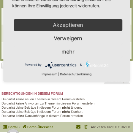
Themen
können Ihre Einwilligung jederzeit widerrufen.
Beflanzung von Trockenmauern
Letzter Beitrag von
Somnia
«
Do 1. Jan 2026, 09:13
Antworten:
1
Akzeptieren
Tockenmauern
Letzter Beitrag von
Thea
«
Mi 23. Apr 2025, 18:59
Verweigern
Antworten:
1
Magerbeet
mehr
Letzter Beitrag von
Ann1981
«
Sa 16. Sep 2023, 15:42
Antworten:
8
Powered by
&
Neues Thema
3 Themen • Seite
1
von
1
Impressum
|
Datenschutzerklärung
Gehe zu
BERECHTIGUNGEN IN DIESEM FORUM
Du darfst
keine
neuen Themen in diesem Forum erstellen.
Du darfst
keine
Antworten zu Themen in diesem Forum erstellen.
Du darfst deine Beiträge in diesem Forum
nicht
ändern.
Du darfst deine Beiträge in diesem Forum
nicht
löschen.
Du darfst
keine
Dateianhänge in diesem Forum erstellen.
Portal
Foren-Übersicht
Alle Zeiten sind
UTC+02:00