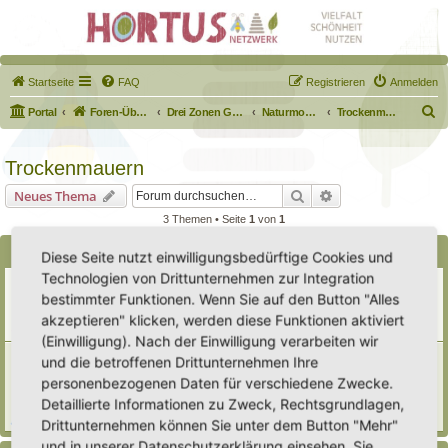
Startseite
FAQ
Registrieren
Anmelden
S
Portal
Foren-Übersicht
Drei Zonen Garten
Naturmodule & kleine Biotope
Trockenmauern
u
c
Trockenmauern
h
Suche
Erweiterte Suche
Neues Thema
e
3 Themen • Seite
1
von
1
Bekanntmachungen
Diese Seite nutzt einwilligungsbedürftige Cookies und
Technologien von Drittunternehmen zur Integration
Erweiterung der Kriterien zur Eintragung eines Hortus
bestimmter Funktionen. Wenn Sie auf den Button "Alles
Letzter Beitrag von
Heike Ehrle
«
Di 29. Jul 2025, 17:08
Verfasst in
Ankündigungen & Fragen zum Forum
akzeptieren" klicken, werden diese Funktionen aktiviert
Antworten:
3
(Einwilligung). Nach der Einwilligung verarbeiten wir
[Bitte lesen] Wie funktioniert die Eintragung Eurer
und die betroffenen Drittunternehmen Ihre
Gartenprojekte
personenbezogenen Daten für verschiedene Zwecke.
Letzter Beitrag von
Hortus anima l
«
So 15. Feb 2026, 18:08
Detaillierte Informationen zu Zweck, Rechtsgrundlagen,
Verfasst in
Eingetragener Hortus - Mein Hortus und ich!
Antworten:
1
Drittunternehmen können Sie unter dem Button "Mehr"
und in unserer Datenschutzerklärung einsehen. Sie