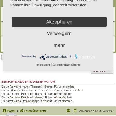
Themen
können Ihre Einwilligung jederzeit widerrufen.
Beflanzung von Trockenmauern
Letzter Beitrag von
Somnia
«
Do 1. Jan 2026, 09:13
Antworten:
1
Akzeptieren
Tockenmauern
Letzter Beitrag von
Thea
«
Mi 23. Apr 2025, 18:59
Verweigern
Antworten:
1
Magerbeet
mehr
Letzter Beitrag von
Ann1981
«
Sa 16. Sep 2023, 15:42
Antworten:
8
Powered by
&
Neues Thema
3 Themen • Seite
1
von
1
Impressum
|
Datenschutzerklärung
Gehe zu
BERECHTIGUNGEN IN DIESEM FORUM
Du darfst
keine
neuen Themen in diesem Forum erstellen.
Du darfst
keine
Antworten zu Themen in diesem Forum erstellen.
Du darfst deine Beiträge in diesem Forum
nicht
ändern.
Du darfst deine Beiträge in diesem Forum
nicht
löschen.
Du darfst
keine
Dateianhänge in diesem Forum erstellen.
Portal
Foren-Übersicht
Alle Zeiten sind
UTC+02:00