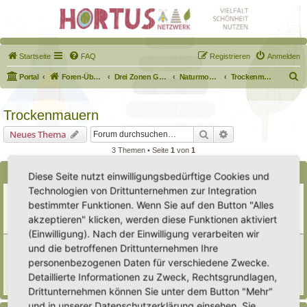
Startseite
FAQ
Registrieren
Anmelden
S
Portal
Foren-Übersicht
Drei Zonen Garten
Naturmodule & kleine Biotope
Trockenmauern
u
c
Trockenmauern
h
Suche
Erweiterte Suche
Neues Thema
e
3 Themen • Seite
1
von
1
Bekanntmachungen
Diese Seite nutzt einwilligungsbedürftige Cookies und
Technologien von Drittunternehmen zur Integration
Erweiterung der Kriterien zur Eintragung eines Hortus
bestimmter Funktionen. Wenn Sie auf den Button "Alles
Letzter Beitrag von
Heike Ehrle
«
Di 29. Jul 2025, 17:08
Verfasst in
Ankündigungen & Fragen zum Forum
akzeptieren" klicken, werden diese Funktionen aktiviert
Antworten:
3
(Einwilligung). Nach der Einwilligung verarbeiten wir
[Bitte lesen] Wie funktioniert die Eintragung Eurer
und die betroffenen Drittunternehmen Ihre
Gartenprojekte
personenbezogenen Daten für verschiedene Zwecke.
Letzter Beitrag von
Hortus anima l
«
So 15. Feb 2026, 18:08
Detaillierte Informationen zu Zweck, Rechtsgrundlagen,
Verfasst in
Eingetragener Hortus - Mein Hortus und ich!
Antworten:
1
Drittunternehmen können Sie unter dem Button "Mehr"
und in unserer Datenschutzerklärung einsehen. Sie