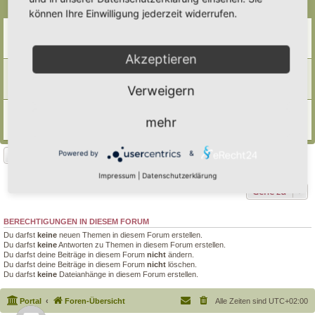
Themen
können Ihre Einwilligung jederzeit widerrufen.
Beflanzung von Trockenmauern
Letzter Beitrag von
Somnia
«
Do 1. Jan 2026, 09:13
Antworten:
1
Akzeptieren
Tockenmauern
Letzter Beitrag von
Thea
«
Mi 23. Apr 2025, 18:59
Verweigern
Antworten:
1
Magerbeet
mehr
Letzter Beitrag von
Ann1981
«
Sa 16. Sep 2023, 15:42
Antworten:
8
Powered by
&
Neues Thema
3 Themen • Seite
1
von
1
Impressum
|
Datenschutzerklärung
Gehe zu
BERECHTIGUNGEN IN DIESEM FORUM
Du darfst
keine
neuen Themen in diesem Forum erstellen.
Du darfst
keine
Antworten zu Themen in diesem Forum erstellen.
Du darfst deine Beiträge in diesem Forum
nicht
ändern.
Du darfst deine Beiträge in diesem Forum
nicht
löschen.
Du darfst
keine
Dateianhänge in diesem Forum erstellen.
Portal
Foren-Übersicht
Alle Zeiten sind
UTC+02:00