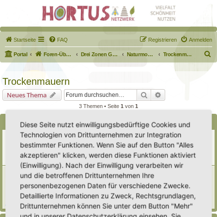
Startseite
FAQ
Registrieren
Anmelden
S
Portal
Foren-Übersicht
Drei Zonen Garten
Naturmodule & kleine Biotope
Trockenmauern
u
c
Trockenmauern
h
Suche
Erweiterte Suche
Neues Thema
e
3 Themen • Seite
1
von
1
Bekanntmachungen
Diese Seite nutzt einwilligungsbedürftige Cookies und
Technologien von Drittunternehmen zur Integration
Erweiterung der Kriterien zur Eintragung eines Hortus
bestimmter Funktionen. Wenn Sie auf den Button "Alles
Letzter Beitrag von
Heike Ehrle
«
Di 29. Jul 2025, 17:08
Verfasst in
Ankündigungen & Fragen zum Forum
akzeptieren" klicken, werden diese Funktionen aktiviert
Antworten:
3
(Einwilligung). Nach der Einwilligung verarbeiten wir
[Bitte lesen] Wie funktioniert die Eintragung Eurer
und die betroffenen Drittunternehmen Ihre
Gartenprojekte
personenbezogenen Daten für verschiedene Zwecke.
Letzter Beitrag von
Hortus anima l
«
So 15. Feb 2026, 18:08
Detaillierte Informationen zu Zweck, Rechtsgrundlagen,
Verfasst in
Eingetragener Hortus - Mein Hortus und ich!
Antworten:
1
Drittunternehmen können Sie unter dem Button "Mehr"
und in unserer Datenschutzerklärung einsehen. Sie