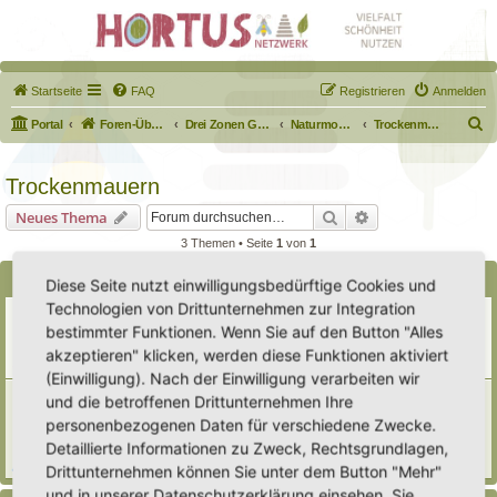
Startseite
FAQ
Registrieren
Anmelden
S
Portal
Foren-Übersicht
Drei Zonen Garten
Naturmodule & kleine Biotope
Trockenmauern
u
c
Trockenmauern
h
Suche
Erweiterte Suche
Neues Thema
e
3 Themen • Seite
1
von
1
Bekanntmachungen
Diese Seite nutzt einwilligungsbedürftige Cookies und
Technologien von Drittunternehmen zur Integration
Erweiterung der Kriterien zur Eintragung eines Hortus
bestimmter Funktionen. Wenn Sie auf den Button "Alles
Letzter Beitrag von
Heike Ehrle
«
Di 29. Jul 2025, 17:08
Verfasst in
Ankündigungen & Fragen zum Forum
akzeptieren" klicken, werden diese Funktionen aktiviert
Antworten:
3
(Einwilligung). Nach der Einwilligung verarbeiten wir
[Bitte lesen] Wie funktioniert die Eintragung Eurer
und die betroffenen Drittunternehmen Ihre
Gartenprojekte
personenbezogenen Daten für verschiedene Zwecke.
Letzter Beitrag von
Hortus anima l
«
So 15. Feb 2026, 18:08
Detaillierte Informationen zu Zweck, Rechtsgrundlagen,
Verfasst in
Eingetragener Hortus - Mein Hortus und ich!
Antworten:
1
Drittunternehmen können Sie unter dem Button "Mehr"
und in unserer Datenschutzerklärung einsehen. Sie