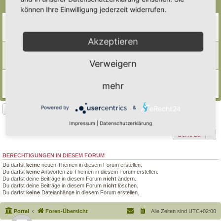
Themen
können Ihre Einwilligung jederzeit widerrufen.
Beflanzung von Trockenmauern
Letzter Beitrag von
Somnia
«
Do 1. Jan 2026, 09:13
Antworten:
1
Akzeptieren
Tockenmauern
Letzter Beitrag von
Thea
«
Mi 23. Apr 2025, 18:59
Verweigern
Antworten:
1
Magerbeet
mehr
Letzter Beitrag von
Ann1981
«
Sa 16. Sep 2023, 15:42
Antworten:
8
Powered by
&
Neues Thema
3 Themen • Seite
1
von
1
Impressum
|
Datenschutzerklärung
Gehe zu
BERECHTIGUNGEN IN DIESEM FORUM
Du darfst
keine
neuen Themen in diesem Forum erstellen.
Du darfst
keine
Antworten zu Themen in diesem Forum erstellen.
Du darfst deine Beiträge in diesem Forum
nicht
ändern.
Du darfst deine Beiträge in diesem Forum
nicht
löschen.
Du darfst
keine
Dateianhänge in diesem Forum erstellen.
Portal
Foren-Übersicht
Alle Zeiten sind
UTC+02:00