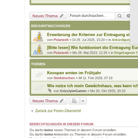
Suche
Erw
Neues Thema
BEKANNTMACHUNGEN
Erweiterung der Kriterien zur Eintragung eines
von
Polarwelt
»
Di 29. Jul 2025, 15:20
» in
Ankündigungen 
[Bitte lesen] Wie funktioniert die Eintragung Eu
von
Polarwelt
»
Mo 29. Mai 2023, 12:25
» in
Eingetragener H
THEMEN
Knospen ernten im Frühjahr
von
Simbienchen
»
Mi 11. Feb 2026, 07:19
Wie nutze ich mein Gewächshaus, was kann ic
von
GrizzlyimGarten
»
Mo 20. Okt 2025, 20:10
Neues Thema
Zurück zur Foren-Übersicht
BERECHTIGUNGEN IN DIESEM FORUM
Du darfst
keine
neuen Themen in diesem Forum erstellen.
Du darfst
keine
Antworten zu Themen in diesem Forum erstellen.