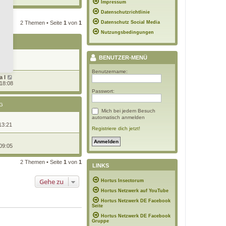
Impressum
u
e
Datenschutzrichtlinie
s
a
2 Themen • Seite
1
von
1
Datenschutz Social Media
t
g
e
Nutzungsbedingungen
r
B
G
e
i
BENUTZER-MENÜ
t
7:08
r
a
Benutzername:
 l
g
 18:08
Passwort:
G
Mich bei jedem Besuch
automatisch anmelden
13:21
Registriere dich jetzt!
09:05
2 Themen • Seite
1
von
1
LINKS
Gehe zu
Hortus Insectorum
Hortus Netzwerk auf YouTube
Hortus Netzwerk DE Facebook
Seite
Hortus Netzwerk DE Facebook
Gruppe