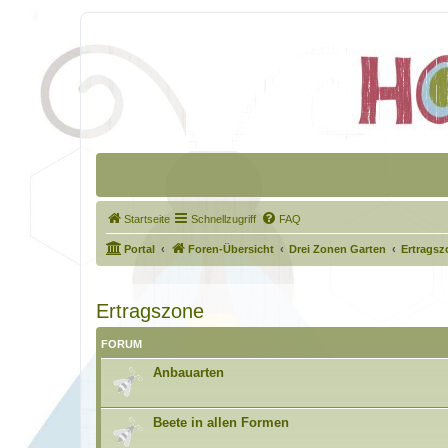
Startseite
Schnellzugriff
FAQ
Portal
Foren-Übersicht
Drei Zonen Garten
Ertragsz
Ertragszone
FORUM
Anbauarten
Beete in allen Formen