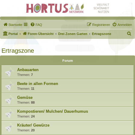
Startseite
FAQ
Registrieren
Anmelden
S
Portal
Foren-Übersicht
Drei Zonen Garten
Ertragszone
u
c
Ertragszone
h
Forum
e
Anbauarten
Themen:
7
Beete in allen Formen
Themen:
11
Gemüse
Themen:
88
Kompostieren/ Mulchen/ Dauerhumus
Themen:
24
Kräuter/ Gewürze
Themen:
20