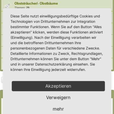
Obststräucher/- Obstbäume
Themen:
29
Vermehrung/ Vorziehen
Diese Seite nutzt einwilligungsbedürftige Cookies und
Themen:
11
Technologien von Drittunternehmen zur Integration
bestimmter Funktionen. Wenn Sie auf den Button "Alles
Wassermanagement
Themen:
8
akzeptieren" klicken, werden diese Funktionen aktiviert
(Einwilligung). Nach der Einwilligung verarbeiten wir
Haltbarmachung
und die betroffenen Drittunternehmen Ihre
Themen:
12
personenbezogenen Daten für verschiedene Zwecke.
Hortane Küche
Detaillierte Informationen zu Zweck, Rechtsgrundlagen,
Themen:
34
Drittunternehmen können Sie unter dem Button "Mehr"
Archiv
und in unserer Datenschutzerklärung einsehen. Sie
Themen:
1
können Ihre Einwilligung jederzeit widerrufen.
Suche
Erweiterte Suche
Neues Thema
Akzeptieren
2 Themen • Seite
1
von
1
Bekanntmachungen
Verweigern
Erweiterung der Kriterien zur Eintragung eines Hortus
Letzter Beitrag von
Heike Ehrle
«
Di 29. Jul 2025, 17:08
mehr
Verfasst in
Ankündigungen & Fragen zum Forum