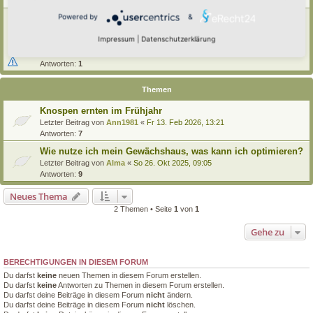
Antworten:
3
Powered by
&
[Bitte lesen] Wie funktioniert die Eintragung Eurer
Gartenprojekte
Impressum
|
Datenschutzerklärung
Letzter Beitrag von
Hortus anima l
«
So 15. Feb 2026, 18:08
Verfasst in
Eingetragener Hortus - Mein Hortus und ich!
Antworten:
1
Themen
Knospen ernten im Frühjahr
Letzter Beitrag von
Ann1981
«
Fr 13. Feb 2026, 13:21
Antworten:
7
Wie nutze ich mein Gewächshaus, was kann ich optimieren?
Letzter Beitrag von
Alma
«
So 26. Okt 2025, 09:05
Antworten:
9
Neues Thema
2 Themen • Seite
1
von
1
Gehe zu
BERECHTIGUNGEN IN DIESEM FORUM
Du darfst
keine
neuen Themen in diesem Forum erstellen.
Du darfst
keine
Antworten zu Themen in diesem Forum erstellen.
Du darfst deine Beiträge in diesem Forum
nicht
ändern.
Du darfst deine Beiträge in diesem Forum
nicht
löschen.