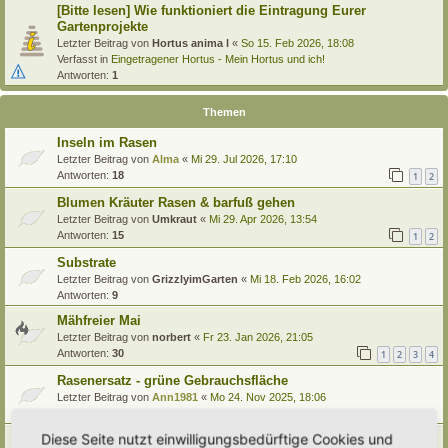
[Bitte lesen] Wie funktioniert die Eintragung Eurer
Gartenprojekte
Letzter Beitrag von
Hortus anima l
«
So 15. Feb 2026, 18:08
Verfasst in
Eingetragener Hortus - Mein Hortus und ich!
Antworten:
1
Themen
Inseln im Rasen
Letzter Beitrag von
Alma
«
Mi 29. Jul 2026, 17:10
Antworten:
18
1
2
Blumen Kräuter Rasen & barfuß gehen
Letzter Beitrag von
Umkraut
«
Mi 29. Apr 2026, 13:54
Antworten:
15
1
2
Substrate
Letzter Beitrag von
GrizzlyimGarten
«
Mi 18. Feb 2026, 16:02
Antworten:
9
Mähfreier Mai
Letzter Beitrag von
norbert
«
Fr 23. Jan 2026, 21:05
Antworten:
30
1
2
3
4
Rasenersatz - grüne Gebrauchsfläche
Letzter Beitrag von
Ann1981
«
Mo 24. Nov 2025, 18:06
Antworten:
5
Diese Seite nutzt einwilligungsbedürftige Cookies und
Video von Renature zu heimischen Gräsern!