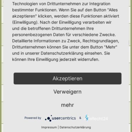
Letzter Beitrag von
tree12
«
So 19. Okt 2025, 11:13
Technologien von Drittunternehmen zur Integration
bestimmter Funktionen. Wenn Sie auf den Button "Alles
Herbstgrasmilben
akzeptieren" klicken, werden diese Funktionen aktiviert
Letzter Beitrag von
Somnia
«
Mo 22. Sep 2025, 11:35
Antworten:
1
(Einwilligung). Nach der Einwilligung verarbeiten wir
Zeitversetztes Mähen/ Zeitversetztes Mähmuster/
und die betroffenen Drittunternehmen Ihre
Mähmanagement im Hortus
personenbezogenen Daten für verschiedene Zwecke.
Letzter Beitrag von
tree12
«
Do 18. Sep 2025, 22:40
Detaillierte Informationen zu Zweck, Rechtsgrundlagen,
Antworten:
59
1
2
3
4
5
6
Drittunternehmen können Sie unter dem Button "Mehr"
Sempervivum / Hauswurz
und in unserer Datenschutzerklärung einsehen. Sie
Letzter Beitrag von
Borovinka
«
Mi 30. Jul 2025, 04:00
können Ihre Einwilligung jederzeit widerrufen.
Antworten:
2
Mähen in kleinen Gärten oder die Suche nach der
eierlegenden Wollmilchsau?
Letzter Beitrag von
kuhba
«
Sa 31. Mai 2025, 21:12
Akzeptieren
Antworten:
8
Lehm-"Tankstellen" im Garten für Insekten und Schwalben
Verweigern
Letzter Beitrag von
Primulaveris
«
Mo 12. Mai 2025, 17:35
Antworten:
3
mehr
Ein, zwei Pflanzvorschläge für sommersonniges, sandiges
Beet gesucht
Letzter Beitrag von
Doro
«
Do 24. Apr 2025, 20:07
Powered by
&
Antworten:
2
Impressum
|
Datenschutzerklärung
Mähfreier September