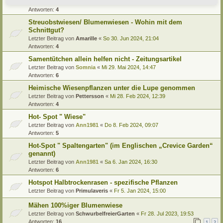
Letzter Beitrag von
Alma
«
Di 24. Sep 2024, 07:56
Antworten:
4
Streuobstwiesen/ Blumenwiesen - Wohin mit dem
Schnittgut?
Letzter Beitrag von
Amarille
«
So 30. Jun 2024, 21:04
Antworten:
4
Samentütchen allein helfen nicht - Zeitungsartikel
Letzter Beitrag von
Somnia
«
Mi 29. Mai 2024, 14:47
Antworten:
6
Heimische Wiesenpflanzen unter die Lupe genommen
Letzter Beitrag von
Pettersson
«
Mi 28. Feb 2024, 12:39
Antworten:
4
Hot- Spot " Wiese"
Letzter Beitrag von
Ann1981
«
Do 8. Feb 2024, 09:07
Antworten:
5
Hot-Spot " Spaltengarten" (im Englischen „Crevice Garden“
genannt)
Letzter Beitrag von
Ann1981
«
Sa 6. Jan 2024, 16:30
Antworten:
6
Hotspot Halbtrockenrasen - spezifische Pflanzen
Letzter Beitrag von
Primulaveris
«
Fr 5. Jan 2024, 15:00
Mähen 100%iger Blumenwiese
Letzter Beitrag von
SchwurbelfreierGarten
«
Fr 28. Jul 2023, 19:53
Antworten:
16
1
2