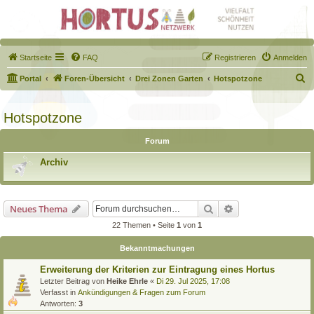
Startseite
FAQ
Registrieren
Anmelden
S
Portal
Foren-Übersicht
Drei Zonen Garten
Hotspotzone
u
c
Hotspotzone
h
Forum
e
Archiv
Suche
Erweiterte Suche
Neues Thema
22 Themen • Seite
1
von
1
Bekanntmachungen
Erweiterung der Kriterien zur Eintragung eines Hortus
Letzter Beitrag von
Heike Ehrle
«
Di 29. Jul 2025, 17:08
Verfasst in
Ankündigungen & Fragen zum Forum
Antworten:
3