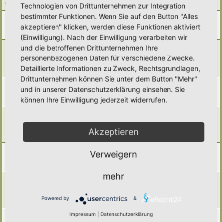
Letzter Beitrag von
tree12
«
So 19. Okt 2025, 11:13
Technologien von Drittunternehmen zur Integration
bestimmter Funktionen. Wenn Sie auf den Button "Alles
Herbstgrasmilben
akzeptieren" klicken, werden diese Funktionen aktiviert
Letzter Beitrag von
Somnia
«
Mo 22. Sep 2025, 11:35
Antworten:
1
(Einwilligung). Nach der Einwilligung verarbeiten wir
Zeitversetztes Mähen/ Zeitversetztes Mähmuster/
und die betroffenen Drittunternehmen Ihre
Mähmanagement im Hortus
personenbezogenen Daten für verschiedene Zwecke.
Letzter Beitrag von
tree12
«
Do 18. Sep 2025, 22:40
Detaillierte Informationen zu Zweck, Rechtsgrundlagen,
Antworten:
59
1
2
3
4
5
6
Drittunternehmen können Sie unter dem Button "Mehr"
Sempervivum / Hauswurz
und in unserer Datenschutzerklärung einsehen. Sie
Letzter Beitrag von
Borovinka
«
Mi 30. Jul 2025, 04:00
können Ihre Einwilligung jederzeit widerrufen.
Antworten:
2
Mähen in kleinen Gärten oder die Suche nach der
eierlegenden Wollmilchsau?
Letzter Beitrag von
kuhba
«
Sa 31. Mai 2025, 21:12
Akzeptieren
Antworten:
8
Lehm-"Tankstellen" im Garten für Insekten und Schwalben
Verweigern
Letzter Beitrag von
Primulaveris
«
Mo 12. Mai 2025, 17:35
Antworten:
3
mehr
Ein, zwei Pflanzvorschläge für sommersonniges, sandiges
Beet gesucht
Letzter Beitrag von
Doro
«
Do 24. Apr 2025, 20:07
Powered by
&
Antworten:
2
Impressum
|
Datenschutzerklärung
Mähfreier September