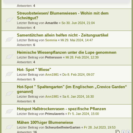
Letzter Beitrag von
Alma
«
Di 24. Sep 2024, 07:56
Antworten:
4
Streuobstwiesen/ Blumenwiesen - Wohin mit dem
Schnittgut?
Letzter Beitrag von
Amarille
«
So 30. Jun 2024, 21:04
Antworten:
4
Samentütchen allein helfen nicht - Zeitungsartikel
Letzter Beitrag von
Somnia
«
Mi 29. Mai 2024, 14:47
Antworten:
6
Heimische Wiesenpflanzen unter die Lupe genommen
Letzter Beitrag von
Pettersson
«
Mi 28. Feb 2024, 12:39
Antworten:
4
Hot- Spot " Wiese"
Letzter Beitrag von
Ann1981
«
Do 8. Feb 2024, 09:07
Antworten:
5
Hot-Spot " Spaltengarten" (im Englischen „Crevice Garden“
genannt)
Letzter Beitrag von
Ann1981
«
Sa 6. Jan 2024, 16:30
Antworten:
6
Hotspot Halbtrockenrasen - spezifische Pflanzen
Letzter Beitrag von
Primulaveris
«
Fr 5. Jan 2024, 15:00
Mähen 100%iger Blumenwiese
Letzter Beitrag von
SchwurbelfreierGarten
«
Fr 28. Jul 2023, 19:53
Antworten:
16
1
2