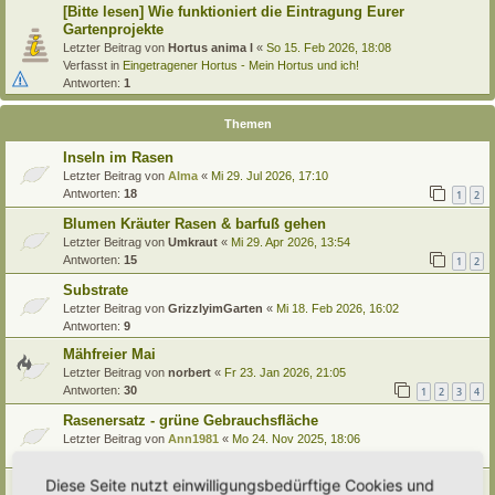
[Bitte lesen] Wie funktioniert die Eintragung Eurer
Gartenprojekte
Letzter Beitrag von
Hortus anima l
«
So 15. Feb 2026, 18:08
Verfasst in
Eingetragener Hortus - Mein Hortus und ich!
Antworten:
1
Themen
Inseln im Rasen
Letzter Beitrag von
Alma
«
Mi 29. Jul 2026, 17:10
Antworten:
18
1
2
Blumen Kräuter Rasen & barfuß gehen
Letzter Beitrag von
Umkraut
«
Mi 29. Apr 2026, 13:54
Antworten:
15
1
2
Substrate
Letzter Beitrag von
GrizzlyimGarten
«
Mi 18. Feb 2026, 16:02
Antworten:
9
Mähfreier Mai
Letzter Beitrag von
norbert
«
Fr 23. Jan 2026, 21:05
Antworten:
30
1
2
3
4
Rasenersatz - grüne Gebrauchsfläche
Letzter Beitrag von
Ann1981
«
Mo 24. Nov 2025, 18:06
Antworten:
5
Diese Seite nutzt einwilligungsbedürftige Cookies und
Video von Renature zu heimischen Gräsern!