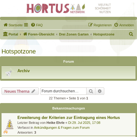
Startseite
FAQ
Registrieren
Anmelden
S
Portal
Foren-Übersicht
Drei Zonen Garten
Hotspotzone
u
c
Hotspotzone
h
Forum
e
Archiv
Suche
Erweiterte Suche
Neues Thema
22 Themen • Seite
1
von
1
Bekanntmachungen
Erweiterung der Kriterien zur Eintragung eines Hortus
Letzter Beitrag von
Heike Ehrle
«
Di 29. Jul 2025, 17:08
Verfasst in
Ankündigungen & Fragen zum Forum
Antworten:
3