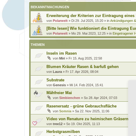
BEKANNTMACHUNGEN
Erweiterung der Kriterien zur Eintragung eines
von
Polarwelt
»
Di 29. Jul 2025, 15:20
» in
Ankündigungen 
[Bitte lesen] Wie funktioniert die Eintragung Eu
von
Polarwelt
»
Mo 29. Mai 2023, 12:25
» in
Eingetragener H
THEMEN
Inseln im Rasen
von
Miri
»
Fr 15. Aug 2025, 22:58
Blumen Kräuter Rasen & barfuß gehen
von
Laura
»
Fr 17. Apr 2026, 08:04
Substrate
von
Genesis
»
Mi 14. Feb 2024, 15:41
Mähfreier Mai
von
Simbienchen
»
So 28. Apr 2024, 07:03
Rasenersatz - grüne Gebrauchsfläche
von
Somnia
»
Sa 22. Nov 2025, 11:06
Video von Renature zu heimischen Gräsern!
von
tree12
»
So 19. Okt 2025, 11:13
Herbstgrasmilben