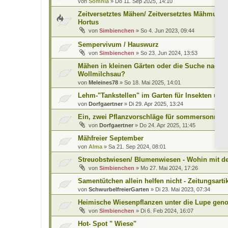
von
Somnia
»
Do 11. Sep 2025, 14:10
Zeitversetztes Mähen/ Zeitversetztes Mähmus
Hortus
von
Simbienchen
»
So 4. Jun 2023, 09:44
Sempervivum / Hauswurz
von
Simbienchen
»
So 23. Jun 2024, 13:53
Mähen in kleinen Gärten oder die Suche nach d
Wollmilchsau?
von
Meleines78
»
So 18. Mai 2025, 14:01
Lehm-"Tankstellen" im Garten für Insekten un
von
Dorfgaertner
»
Di 29. Apr 2025, 13:24
Ein, zwei Pflanzvorschläge für sommersonnige
von
Dorfgaertner
»
Do 24. Apr 2025, 11:45
Mähfreier September
von
Alma
»
Sa 21. Sep 2024, 08:01
Streuobstwiesen/ Blumenwiesen - Wohin mit d
von
Simbienchen
»
Mo 27. Mai 2024, 17:26
Samentütchen allein helfen nicht - Zeitungsarti
von
SchwurbelfreierGarten
»
Di 23. Mai 2023, 07:34
Heimische Wiesenpflanzen unter die Lupe ge
von
Simbienchen
»
Di 6. Feb 2024, 16:07
Hot- Spot " Wiese"