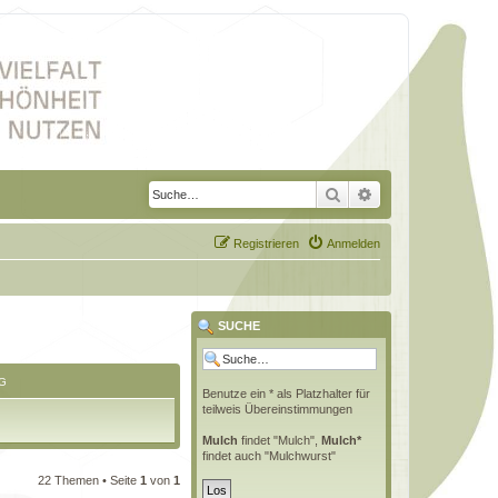
Suche
Erweiterte Suche
Registrieren
Anmelden
SUCHE
G
Benutze ein * als Platzhalter für
teilweis Übereinstimmungen
Mulch
findet "Mulch",
Mulch*
findet auch "Mulchwurst"
22 Themen • Seite
1
von
1