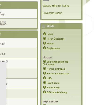
G
Weitere Hilfe zur Suche
Erweiterte Suche
7:08
 l
 18:08
MENÜ
G
Inhalt
Foren-Übersicht
7:10
Suche
Registrieren
13:54
Hortus
rten
Wie funktioniert die
16:02
Eintragung
Hortus eintragen
Hortus Karte & Liste
21:05
Hilfe
FAQ-Forum
 18:06
Board-FAQs
BBCode-Anleitung
11:13
Impressum
 11:35