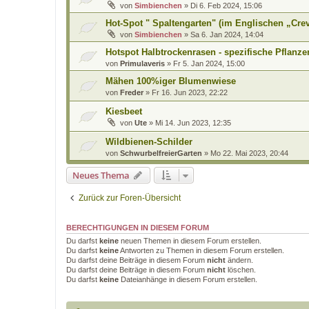
von
Simbienchen
»
Di 6. Feb 2024, 15:06
Hot-Spot " Spaltengarten" (im Englischen „Cre
von
Simbienchen
»
Sa 6. Jan 2024, 14:04
Hotspot Halbtrockenrasen - spezifische Pflanze
von
Primulaveris
»
Fr 5. Jan 2024, 15:00
Mähen 100%iger Blumenwiese
von
Freder
»
Fr 16. Jun 2023, 22:22
Kiesbeet
von
Ute
»
Mi 14. Jun 2023, 12:35
Wildbienen-Schilder
von
SchwurbelfreierGarten
»
Mo 22. Mai 2023, 20:44
Neues Thema
Zurück zur Foren-Übersicht
BERECHTIGUNGEN IN DIESEM FORUM
Du darfst
keine
neuen Themen in diesem Forum erstellen.
Du darfst
keine
Antworten zu Themen in diesem Forum erstellen.
Du darfst deine Beiträge in diesem Forum
nicht
ändern.
Du darfst deine Beiträge in diesem Forum
nicht
löschen.
Du darfst
keine
Dateianhänge in diesem Forum erstellen.