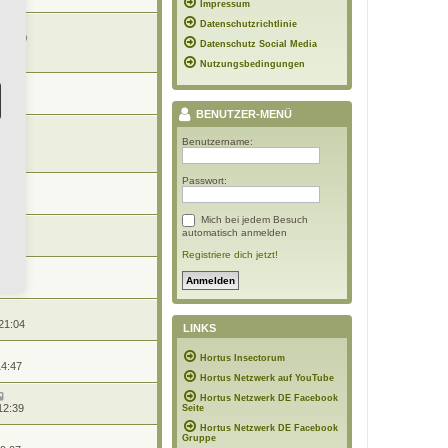
Impressum
Datenschutzrichtlinie
 22:40
Datenschutz Social Media
Nutzungsbedingungen
4:00
BENUTZER-MENÜ
21:12
Benutzername:
Passwort:
 17:35
Mich bei jedem Besuch
automatisch anmelden
20:07
Registriere dich jetzt!
07:56
21:04
LINKS
Hortus Insectorum
14:47
Hortus Netzwerk auf YouTube
Hortus Netzwerk DE Facebook
12:39
Seite
Hortus Netzwerk DE Facebook
Gruppe