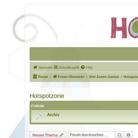
Startseite
Schnellzugriff
FAQ
Portal
Foren-Übersicht
Drei Zonen Garten
Hotspot
Hotspotzone
FORUM
Archiv
Suche
Erw
Neues Thema