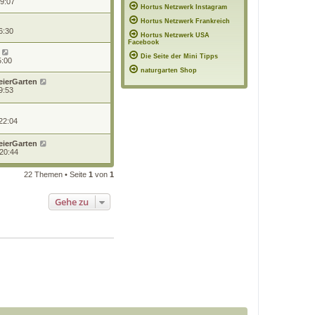
09:07
Hortus Netzwerk Instagram
Hortus Netzwerk Frankreich
6:30
Hortus Netzwerk USA
Facebook
Die Seite der Mini Tipps
5:00
naturgarten Shop
eierGarten
9:53
22:04
eierGarten
 20:44
22 Themen • Seite
1
von
1
Gehe zu