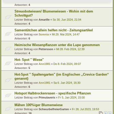
Letzter Beitrag von
Alma
«
Di 24. Sep 2024, 07:56
Antworten:
4
Streuobstwiesen/ Blumenwiesen - Wohin mit dem
Schnittgut?
Letzter Beitrag von
Amarille
«
So 30. Jun 2024, 21:04
Antworten:
4
Samentütchen allein helfen nicht - Zeitungsartikel
Letzter Beitrag von
Somnia
«
Mi 29. Mai 2024, 14:47
Antworten:
6
Heimische Wiesenpflanzen unter die Lupe genommen
Letzter Beitrag von
Pettersson
«
Mi 28. Feb 2024, 12:39
Antworten:
4
Hot- Spot " Wiese"
Letzter Beitrag von
Ann1981
«
Do 8. Feb 2024, 09:07
Antworten:
5
Hot-Spot " Spaltengarten" (im Englischen „Crevice Garden“
genannt)
Letzter Beitrag von
Ann1981
«
Sa 6. Jan 2024, 16:30
Antworten:
6
Hotspot Halbtrockenrasen - spezifische Pflanzen
Letzter Beitrag von
Primulaveris
«
Fr 5. Jan 2024, 15:00
Mähen 100%iger Blumenwiese
Letzter Beitrag von
SchwurbelfreierGarten
«
Fr 28. Jul 2023, 19:53
Antworten:
16
1
2