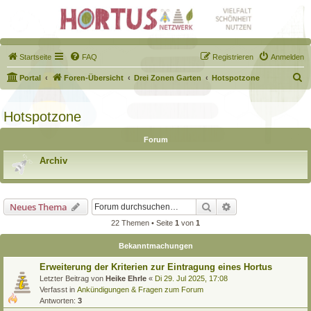
Startseite
FAQ
Registrieren
Anmelden
S
Portal
Foren-Übersicht
Drei Zonen Garten
Hotspotzone
u
c
Hotspotzone
h
Forum
e
Archiv
Suche
Erweiterte Suche
Neues Thema
22 Themen • Seite
1
von
1
Bekanntmachungen
Erweiterung der Kriterien zur Eintragung eines Hortus
Letzter Beitrag von
Heike Ehrle
«
Di 29. Jul 2025, 17:08
Verfasst in
Ankündigungen & Fragen zum Forum
Antworten:
3