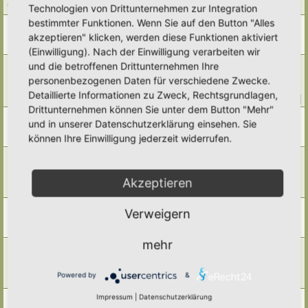
Letzter Beitrag von
tree12
«
So 19. Okt 2025, 11:13
Technologien von Drittunternehmen zur Integration
bestimmter Funktionen. Wenn Sie auf den Button "Alles
Herbstgrasmilben
akzeptieren" klicken, werden diese Funktionen aktiviert
Letzter Beitrag von
Somnia
«
Mo 22. Sep 2025, 11:35
Antworten:
1
(Einwilligung). Nach der Einwilligung verarbeiten wir
Zeitversetztes Mähen/ Zeitversetztes Mähmuster/
und die betroffenen Drittunternehmen Ihre
Mähmanagement im Hortus
personenbezogenen Daten für verschiedene Zwecke.
Letzter Beitrag von
tree12
«
Do 18. Sep 2025, 22:40
Detaillierte Informationen zu Zweck, Rechtsgrundlagen,
Antworten:
59
1
2
3
4
5
6
Drittunternehmen können Sie unter dem Button "Mehr"
Sempervivum / Hauswurz
und in unserer Datenschutzerklärung einsehen. Sie
Letzter Beitrag von
Borovinka
«
Mi 30. Jul 2025, 04:00
können Ihre Einwilligung jederzeit widerrufen.
Antworten:
2
Mähen in kleinen Gärten oder die Suche nach der
eierlegenden Wollmilchsau?
Letzter Beitrag von
kuhba
«
Sa 31. Mai 2025, 21:12
Akzeptieren
Antworten:
8
Lehm-"Tankstellen" im Garten für Insekten und Schwalben
Verweigern
Letzter Beitrag von
Primulaveris
«
Mo 12. Mai 2025, 17:35
Antworten:
3
mehr
Ein, zwei Pflanzvorschläge für sommersonniges, sandiges
Beet gesucht
Letzter Beitrag von
Doro
«
Do 24. Apr 2025, 20:07
Powered by
&
Antworten:
2
Impressum
|
Datenschutzerklärung
Mähfreier September