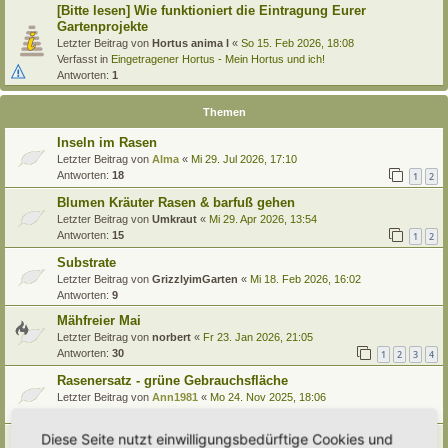
[Bitte lesen] Wie funktioniert die Eintragung Eurer
Gartenprojekte
Letzter Beitrag von
Hortus anima l
«
So 15. Feb 2026, 18:08
Verfasst in
Eingetragener Hortus - Mein Hortus und ich!
Antworten:
1
Themen
Inseln im Rasen
Letzter Beitrag von
Alma
«
Mi 29. Jul 2026, 17:10
Antworten:
18
1
2
Blumen Kräuter Rasen & barfuß gehen
Letzter Beitrag von
Umkraut
«
Mi 29. Apr 2026, 13:54
Antworten:
15
1
2
Substrate
Letzter Beitrag von
GrizzlyimGarten
«
Mi 18. Feb 2026, 16:02
Antworten:
9
Mähfreier Mai
Letzter Beitrag von
norbert
«
Fr 23. Jan 2026, 21:05
Antworten:
30
1
2
3
4
Rasenersatz - grüne Gebrauchsfläche
Letzter Beitrag von
Ann1981
«
Mo 24. Nov 2025, 18:06
Antworten:
5
Diese Seite nutzt einwilligungsbedürftige Cookies und
Video von Renature zu heimischen Gräsern!