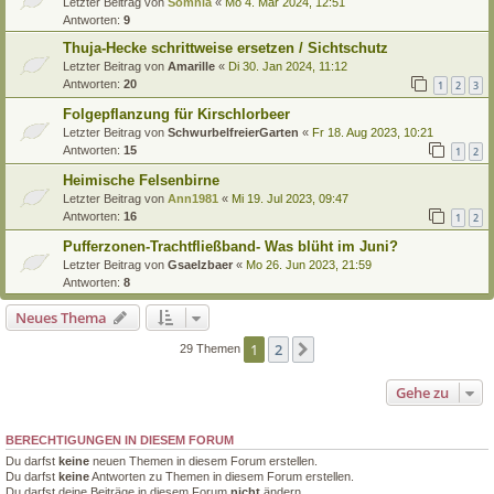
Letzter Beitrag von
Somnia
«
Mo 4. Mär 2024, 12:51
Antworten:
9
Thuja-Hecke schrittweise ersetzen / Sichtschutz
Letzter Beitrag von
Amarille
«
Di 30. Jan 2024, 11:12
Antworten:
20
1
2
3
Folgepflanzung für Kirschlorbeer
Letzter Beitrag von
SchwurbelfreierGarten
«
Fr 18. Aug 2023, 10:21
Antworten:
15
1
2
Heimische Felsenbirne
Letzter Beitrag von
Ann1981
«
Mi 19. Jul 2023, 09:47
Antworten:
16
1
2
Pufferzonen-Trachtfließband- Was blüht im Juni?
Letzter Beitrag von
Gsaelzbaer
«
Mo 26. Jun 2023, 21:59
Antworten:
8
Neues Thema
1
2
Nächste
29 Themen
Gehe zu
BERECHTIGUNGEN IN DIESEM FORUM
Du darfst
keine
neuen Themen in diesem Forum erstellen.
Du darfst
keine
Antworten zu Themen in diesem Forum erstellen.
Du darfst deine Beiträge in diesem Forum
nicht
ändern.