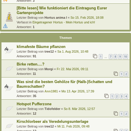
Antworten:
3
[Bitte lesen] Wie funktioniert die Eintragung Eurer
Gartenprojekte
Letzter Beitrag von
Hortus anima l
«
So 15. Feb 2026, 18:08
Verfasst in
Eingetragener Hortus - Mein Hortus und ich!
Antworten:
1
Themen
klimafeste Bäume pflanzen
Letzter Beitrag von
tree12
«
Sa 1. Aug 2026, 10:48
Antworten:
91
1
7
8
9
10
…
Birke retten....?
Letzter Beitrag von
Morgi
«
Fr 22. Mai 2026, 09:11
Antworten:
11
1
2
Was sind die besten Gehölze für (Halb-)Schatten und
Baumschatten?
Letzter Beitrag von
Ann1981
«
Mo 13. Apr 2026, 17:39
Antworten:
35
1
2
3
4
Hotspot Pufferzone
Letzter Beitrag von
Tidofelder
«
So 8. Mär 2026, 12:57
Antworten:
12
1
2
Kirschlorbeer als Veredelungsunterlage
Letzter Beitrag von
tree12
«
Mi 11. Feb 2026, 09:48
Antworten:
12