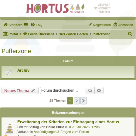
Startseite
FAQ
Registrieren
Anmelden
S
Portal
Foren-Übersicht
Drei Zonen Garten
Pufferzone
u
c
Pufferzone
h
Forum
e
Archiv
Suche
Erweiterte Suche
Neues Thema
1
2
Nächste
29 Themen
Bekanntmachungen
Erweiterung der Kriterien zur Eintragung eines Hortus
Letzter Beitrag von
Heike Ehrle
«
Di 29. Jul 2025, 17:08
Verfasst in
Ankündigungen & Fragen zum Forum