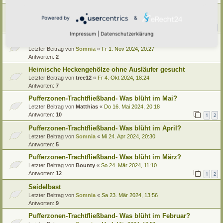
Wühlmausschutz bei Neupflanzung
Powered by
&
Letzter Beitrag von
GrizzlyimGarten
«
Do 12. Dez 2024, 19:47
Antworten:
23
1
2
3
Impressum
|
Datenschutzerklärung
Ausläufer, mähen oder ausgraben?
Letzter Beitrag von
Somnia
«
Fr 1. Nov 2024, 20:27
Antworten:
2
Heimische Heckengehölze ohne Ausläufer gesucht
Letzter Beitrag von
tree12
«
Fr 4. Okt 2024, 18:24
Antworten:
7
Pufferzonen-Trachtfließband- Was blüht im Mai?
Letzter Beitrag von
Matthias
«
Do 16. Mai 2024, 20:18
Antworten:
10
1
2
Pufferzonen-Trachtfließband- Was blüht im April?
Letzter Beitrag von
Somnia
«
Mi 24. Apr 2024, 20:30
Antworten:
5
Pufferzonen-Trachtfließband- Was blüht im März?
Letzter Beitrag von
Bounty
«
So 24. Mär 2024, 11:10
Antworten:
12
1
2
Seidelbast
Letzter Beitrag von
Somnia
«
Sa 23. Mär 2024, 13:56
Antworten:
9
Pufferzonen-Trachtfließband- Was blüht im Februar?