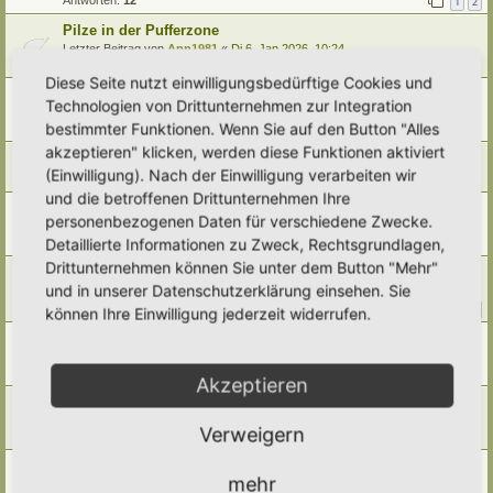
1
2
Pilze in der Pufferzone
Letzter Beitrag von
Ann1981
«
Di 6. Jan 2026, 10:24
Antworten:
4
Diese Seite nutzt einwilligungsbedürftige Cookies und
Krautsäume-Unterpflanzungen in der Pufferzone
Technologien von Drittunternehmen zur Integration
Letzter Beitrag von
Ann1981
«
So 4. Jan 2026, 22:36
bestimmter Funktionen. Wenn Sie auf den Button "Alles
Antworten:
1
akzeptieren" klicken, werden diese Funktionen aktiviert
Wertvolle Gehölze für die Pufferzone
(Einwilligung). Nach der Einwilligung verarbeiten wir
Letzter Beitrag von
Somnia
«
Do 1. Jan 2026, 08:48
und die betroffenen Drittunternehmen Ihre
(Schneller) Sichtschutz
personenbezogenen Daten für verschiedene Zwecke.
Letzter Beitrag von
Ann1981
«
Mo 24. Nov 2025, 17:15
Detaillierte Informationen zu Zweck, Rechtsgrundlagen,
Antworten:
8
Drittunternehmen können Sie unter dem Button "Mehr"
Bäume nicht schneiden
und in unserer Datenschutzerklärung einsehen. Sie
Letzter Beitrag von
Ann1981
«
Mo 19. Mai 2025, 17:31
Antworten:
10
1
2
können Ihre Einwilligung jederzeit widerrufen.
Dachterrasse
Letzter Beitrag von
Thea
«
So 23. Feb 2025, 16:54
Antworten:
4
Akzeptieren
Baum-oder Laubgehölze bestimmen
Letzter Beitrag von
Amarille
«
Do 9. Jan 2025, 19:59
Verweigern
Antworten:
6
Neuerscheinung eines Buches von Witt
mehr
Letzter Beitrag von
tree12
«
Fr 27. Dez 2024, 16:18