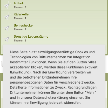
Totholz
Themen:
9
Käferkeller
Themen:
2
Benjeshecke
Themen:
1
Sonstige Lebensräume
Themen:
9
Archiv
Diese Seite nutzt einwilligungsbedürftige Cookies und
Technologien von Drittunternehmen zur Integration
bestimmter Funktionen. Wenn Sie auf den Button "Alles
Suche
Erweiterte Suche
Neues Thema
akzeptieren" klicken, werden diese Funktionen aktiviert
8 Themen • Seite
1
von
1
(Einwilligung). Nach der Einwilligung verarbeiten wir
und die betroffenen Drittunternehmen Ihre
Bekanntmachungen
personenbezogenen Daten für verschiedene Zwecke.
Erweiterung der Kriterien zur Eintragung eines Hortus
Detaillierte Informationen zu Zweck, Rechtsgrundlagen,
Letzter Beitrag von
Heike Ehrle
«
Di 29. Jul 2025, 17:08
Drittunternehmen können Sie unter dem Button "Mehr"
Verfasst in
Ankündigungen & Fragen zum Forum
Antworten:
3
und in unserer Datenschutzerklärung einsehen. Sie
können Ihre Einwilligung jederzeit widerrufen.
[Bitte lesen] Wie funktioniert die Eintragung Eurer
Gartenprojekte