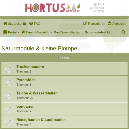
Startseite
FAQ
Registrieren
Anmelden
S
Portal
Foren-Übersicht
Drei Zonen Garten
Naturmodule & kleine Biotope
u
c
Naturmodule & kleine Biotope
h
Forum
e
Trockenmauern
Themen:
3
Pyramiden
Themen:
3
Teiche & Wasserstellen
Themen:
25
Sandarien
Themen:
7
Reisighaufen & Laubhaufen
Themen:
4