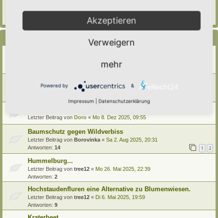
Letzter Beitrag von
Hortus anima l
«
So 15. Feb 2026, 18:08
Verfasst in
Eingetragener Hortus - Mein Hortus und ich!
Akzeptieren
Antworten:
1
Themen
Verweigern
Hilfe, verkorksten Naturmodul retten. Wer hat Ideen?
Letzter Beitrag von
Alma
«
Do 8. Jan 2026, 08:40
mehr
Antworten:
8
Gehölzsäule
Powered by
&
Letzter Beitrag von
Amarille
«
Di 6. Jan 2026, 10:17
Antworten:
5
Impressum
|
Datenschutzerklärung
Wurzeln und ihre vielfältigen Aufgaben
Letzter Beitrag von
Doro
«
Mo 8. Dez 2025, 09:55
Baumschutz gegen Wildverbiss
Letzter Beitrag von
Borovinka
«
Sa 2. Aug 2025, 20:31
Antworten:
14
1
2
Hummelburg...
Letzter Beitrag von
tree12
«
Mo 26. Mai 2025, 22:39
Antworten:
2
Hochstaudenfluren eine Alternative zu Blumenwiesen.
Letzter Beitrag von
tree12
«
Di 6. Mai 2025, 19:59
Antworten:
9
Kraterbeet