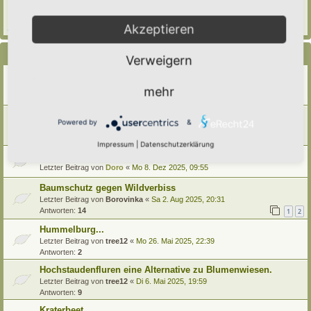
Letzter Beitrag von
Hortus anima l
«
So 15. Feb 2026, 18:08
Verfasst in
Eingetragener Hortus - Mein Hortus und ich!
Akzeptieren
Antworten:
1
Themen
Verweigern
Hilfe, verkorksten Naturmodul retten. Wer hat Ideen?
Letzter Beitrag von
Alma
«
Do 8. Jan 2026, 08:40
mehr
Antworten:
8
Gehölzsäule
Powered by
&
Letzter Beitrag von
Amarille
«
Di 6. Jan 2026, 10:17
Antworten:
5
Impressum
|
Datenschutzerklärung
Wurzeln und ihre vielfältigen Aufgaben
Letzter Beitrag von
Doro
«
Mo 8. Dez 2025, 09:55
Baumschutz gegen Wildverbiss
Letzter Beitrag von
Borovinka
«
Sa 2. Aug 2025, 20:31
Antworten:
14
1
2
Hummelburg...
Letzter Beitrag von
tree12
«
Mo 26. Mai 2025, 22:39
Antworten:
2
Hochstaudenfluren eine Alternative zu Blumenwiesen.
Letzter Beitrag von
tree12
«
Di 6. Mai 2025, 19:59
Antworten:
9
Kraterbeet