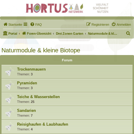
Startseite
FAQ
Registrieren
Anmelden
S
Portal
Foren-Übersicht
Drei Zonen Garten
Naturmodule & kleine Biotope
u
c
Naturmodule & kleine Biotope
h
Forum
e
Trockenmauern
Themen:
3
Pyramiden
Themen:
3
Teiche & Wasserstellen
Themen:
25
Sandarien
Themen:
7
Reisighaufen & Laubhaufen
Themen:
4