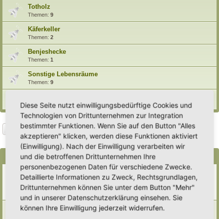
Totholz
Themen:
9
Käferkeller
Themen:
2
Benjeshecke
Themen:
1
Sonstige Lebensräume
Themen:
9
Archiv
Diese Seite nutzt einwilligungsbedürftige Cookies und
Technologien von Drittunternehmen zur Integration
bestimmter Funktionen. Wenn Sie auf den Button "Alles
Suche
Erweiterte Suche
Neues Thema
akzeptieren" klicken, werden diese Funktionen aktiviert
8 Themen • Seite
1
von
1
(Einwilligung). Nach der Einwilligung verarbeiten wir
und die betroffenen Drittunternehmen Ihre
Bekanntmachungen
personenbezogenen Daten für verschiedene Zwecke.
Erweiterung der Kriterien zur Eintragung eines Hortus
Detaillierte Informationen zu Zweck, Rechtsgrundlagen,
Letzter Beitrag von
Heike Ehrle
«
Di 29. Jul 2025, 17:08
Drittunternehmen können Sie unter dem Button "Mehr"
Verfasst in
Ankündigungen & Fragen zum Forum
Antworten:
3
und in unserer Datenschutzerklärung einsehen. Sie
können Ihre Einwilligung jederzeit widerrufen.
[Bitte lesen] Wie funktioniert die Eintragung Eurer
Gartenprojekte