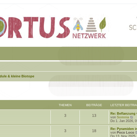
ule & kleine Biotope
THEMEN
BEITRÄGE
LETZTER BEITRA
L
Re: Beflanzung
T
B
3
13
e
N
von
Somnia
t
e
Do 1. Jan 2026, 0
h
e
z
u
t
e
L
Re: Pyramiden i
T
B
3
18
e
i
e
s
e
von
Poco Loco
r
t
t
Do 13. Nov 2025,