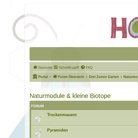
Startseite
Schnellzugriff
FAQ
Portal
Foren-Übersicht
Drei Zonen Garten
Naturmod
Naturmodule & kleine Biotope
FORUM
Trockenmauern
Pyramiden