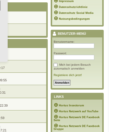
Impressum
G
Datenschutzrichtlinie
Datenschutz Social Media
7:08
Nutzungsbedingungen
 l
 18:08
BENUTZER-MENÜ
Benutzername:
G
Passwort:
8:40
Mich bei jedem Besuch
0:17
automatisch anmelden
Registriere dich jetzt!
09:55
0:31
LINKS
 22:39
Hortus Insectorum
Hortus Netzwerk auf YouTube
Hortus Netzwerk DE Facebook
9:59
Seite
Hortus Netzwerk DE Facebook
Gruppe
17:21