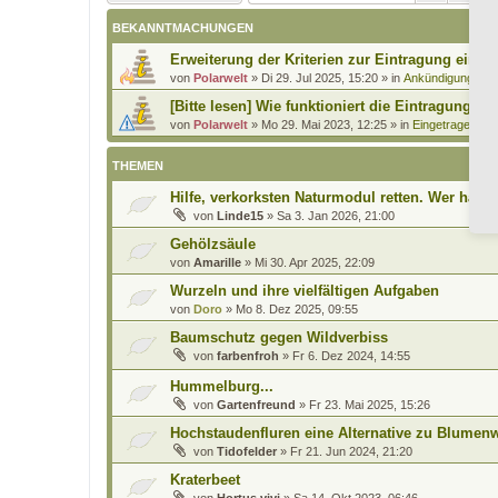
BEKANNTMACHUNGEN
Erweiterung der Kriterien zur Eintragung eines
von
Polarwelt
»
Di 29. Jul 2025, 15:20
» in
Ankündigungen 
[Bitte lesen] Wie funktioniert die Eintragung Eu
von
Polarwelt
»
Mo 29. Mai 2023, 12:25
» in
Eingetragener H
THEMEN
Hilfe, verkorksten Naturmodul retten. Wer hat I
von
Linde15
»
Sa 3. Jan 2026, 21:00
Gehölzsäule
von
Amarille
»
Mi 30. Apr 2025, 22:09
Wurzeln und ihre vielfältigen Aufgaben
von
Doro
»
Mo 8. Dez 2025, 09:55
Baumschutz gegen Wildverbiss
von
farbenfroh
»
Fr 6. Dez 2024, 14:55
Hummelburg...
von
Gartenfreund
»
Fr 23. Mai 2025, 15:26
Hochstaudenfluren eine Alternative zu Blumen
von
Tidofelder
»
Fr 21. Jun 2024, 21:20
Kraterbeet