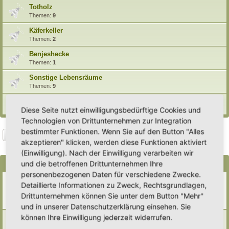
Totholz
Themen:
9
Käferkeller
Themen:
2
Benjeshecke
Themen:
1
Sonstige Lebensräume
Themen:
9
Archiv
Diese Seite nutzt einwilligungsbedürftige Cookies und
Technologien von Drittunternehmen zur Integration
bestimmter Funktionen. Wenn Sie auf den Button "Alles
Suche
Erweiterte Suche
Neues Thema
akzeptieren" klicken, werden diese Funktionen aktiviert
8 Themen • Seite
1
von
1
(Einwilligung). Nach der Einwilligung verarbeiten wir
und die betroffenen Drittunternehmen Ihre
Bekanntmachungen
personenbezogenen Daten für verschiedene Zwecke.
Erweiterung der Kriterien zur Eintragung eines Hortus
Detaillierte Informationen zu Zweck, Rechtsgrundlagen,
Letzter Beitrag von
Heike Ehrle
«
Di 29. Jul 2025, 17:08
Drittunternehmen können Sie unter dem Button "Mehr"
Verfasst in
Ankündigungen & Fragen zum Forum
Antworten:
3
und in unserer Datenschutzerklärung einsehen. Sie
können Ihre Einwilligung jederzeit widerrufen.
[Bitte lesen] Wie funktioniert die Eintragung Eurer
Gartenprojekte