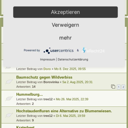
Letzter Beitrag von
Hortus anima l
«
So 15. Feb 2026, 18:08
Verfasst in
Eingetragener Hortus - Mein Hortus und ich!
Akzeptieren
Antworten:
1
Themen
Verweigern
Hilfe, verkorksten Naturmodul retten. Wer hat Ideen?
Letzter Beitrag von
Alma
«
Do 8. Jan 2026, 08:40
mehr
Antworten:
8
Gehölzsäule
Powered by
&
Letzter Beitrag von
Amarille
«
Di 6. Jan 2026, 10:17
Antworten:
5
Impressum
|
Datenschutzerklärung
Wurzeln und ihre vielfältigen Aufgaben
Letzter Beitrag von
Doro
«
Mo 8. Dez 2025, 09:55
Baumschutz gegen Wildverbiss
Letzter Beitrag von
Borovinka
«
Sa 2. Aug 2025, 20:31
Antworten:
14
1
2
Hummelburg...
Letzter Beitrag von
tree12
«
Mo 26. Mai 2025, 22:39
Antworten:
2
Hochstaudenfluren eine Alternative zu Blumenwiesen.
Letzter Beitrag von
tree12
«
Di 6. Mai 2025, 19:59
Antworten:
9
Kraterbeet