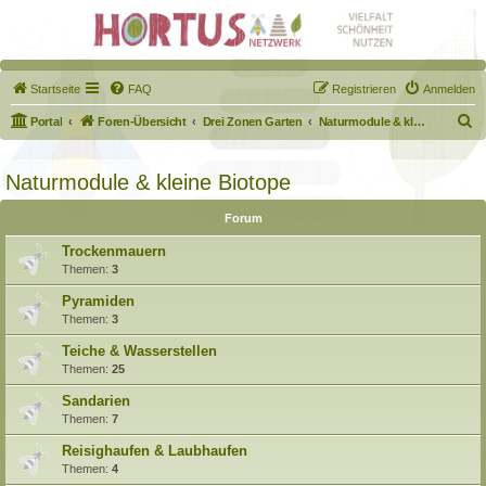
Startseite
FAQ
Registrieren
Anmelden
S
Portal
Foren-Übersicht
Drei Zonen Garten
Naturmodule & kleine Biotope
u
c
Naturmodule & kleine Biotope
h
Forum
e
Trockenmauern
Themen:
3
Pyramiden
Themen:
3
Teiche & Wasserstellen
Themen:
25
Sandarien
Themen:
7
Reisighaufen & Laubhaufen
Themen:
4