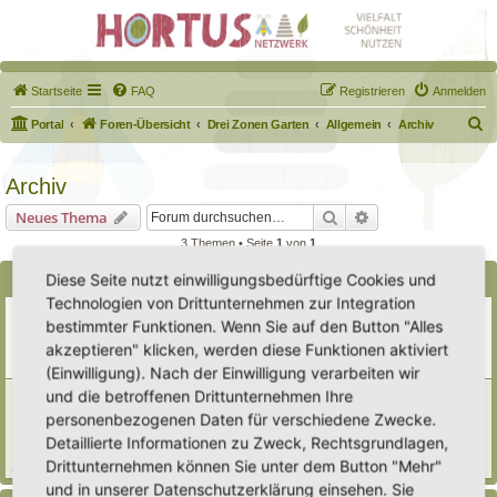
Startseite
FAQ
Registrieren
Anmelden
S
Portal
Foren-Übersicht
Drei Zonen Garten
Allgemein
Archiv
u
c
Archiv
h
Suche
Erweiterte Suche
Neues Thema
e
3 Themen • Seite
1
von
1
Diese Seite nutzt einwilligungsbedürftige Cookies und
Bekanntmachungen
Technologien von Drittunternehmen zur Integration
Erweiterung der Kriterien zur Eintragung eines Hortus
bestimmter Funktionen. Wenn Sie auf den Button "Alles
Letzter Beitrag von
Heike Ehrle
«
Di 29. Jul 2025, 17:08
akzeptieren" klicken, werden diese Funktionen aktiviert
Verfasst in
Ankündigungen & Fragen zum Forum
Antworten:
3
(Einwilligung). Nach der Einwilligung verarbeiten wir
und die betroffenen Drittunternehmen Ihre
[Bitte lesen] Wie funktioniert die Eintragung Eurer
Gartenprojekte
personenbezogenen Daten für verschiedene Zwecke.
Letzter Beitrag von
Hortus anima l
«
So 15. Feb 2026, 18:08
Detaillierte Informationen zu Zweck, Rechtsgrundlagen,
Verfasst in
Eingetragener Hortus - Mein Hortus und ich!
Drittunternehmen können Sie unter dem Button "Mehr"
Antworten:
1
und in unserer Datenschutzerklärung einsehen. Sie