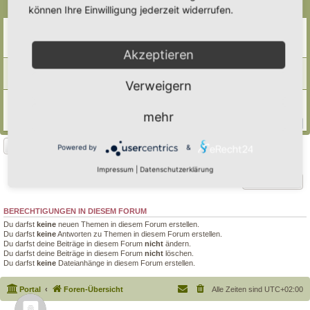
Themen
können Ihre Einwilligung jederzeit widerrufen.
Frohes neues (Garten- )Jahr 2025
Letzter Beitrag von
tree12
«
Sa 11. Jan 2025, 14:45
Antworten:
8
Akzeptieren
✨🌲Frohe Weihnachten euch allen 🌲✨
Letzter Beitrag von
Simbienchen
«
Di 24. Dez 2024, 18:57
Verweigern
Ausschlußkriterien zur Hortus-Eintragung?
Letzter Beitrag von
Polarwelt
«
Mi 2. Aug 2023, 14:20
mehr
Antworten:
127
1
10
11
12
13
…
Neues Thema
Powered by
&
3 Themen • Seite
1
von
1
Impressum
|
Datenschutzerklärung
Gehe zu
BERECHTIGUNGEN IN DIESEM FORUM
Du darfst
keine
neuen Themen in diesem Forum erstellen.
Du darfst
keine
Antworten zu Themen in diesem Forum erstellen.
Du darfst deine Beiträge in diesem Forum
nicht
ändern.
Du darfst deine Beiträge in diesem Forum
nicht
löschen.
Du darfst
keine
Dateianhänge in diesem Forum erstellen.
Portal
Foren-Übersicht
Alle Zeiten sind
UTC+02:00