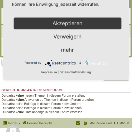
Themen
können Ihre Einwilligung jederzeit widerrufen.
Frohes neues (Garten- )Jahr 2025
Letzter Beitrag von
tree12
«
Sa 11. Jan 2025, 14:45
Antworten:
8
Akzeptieren
✨🌲Frohe Weihnachten euch allen 🌲✨
Letzter Beitrag von
Simbienchen
«
Di 24. Dez 2024, 18:57
Verweigern
Ausschlußkriterien zur Hortus-Eintragung?
Letzter Beitrag von
Polarwelt
«
Mi 2. Aug 2023, 14:20
mehr
Antworten:
127
1
10
11
12
13
…
Neues Thema
Powered by
&
3 Themen • Seite
1
von
1
Impressum
|
Datenschutzerklärung
Gehe zu
BERECHTIGUNGEN IN DIESEM FORUM
Du darfst
keine
neuen Themen in diesem Forum erstellen.
Du darfst
keine
Antworten zu Themen in diesem Forum erstellen.
Du darfst deine Beiträge in diesem Forum
nicht
ändern.
Du darfst deine Beiträge in diesem Forum
nicht
löschen.
Du darfst
keine
Dateianhänge in diesem Forum erstellen.
Portal
Foren-Übersicht
Alle Zeiten sind
UTC+02:00