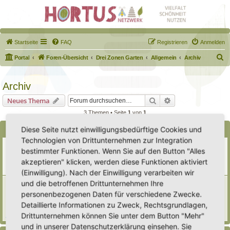
Startseite
FAQ
Registrieren
Anmelden
S
Portal
Foren-Übersicht
Drei Zonen Garten
Allgemein
Archiv
u
c
Archiv
h
Suche
Erweiterte Suche
Neues Thema
e
3 Themen • Seite
1
von
1
Diese Seite nutzt einwilligungsbedürftige Cookies und
Bekanntmachungen
Technologien von Drittunternehmen zur Integration
Erweiterung der Kriterien zur Eintragung eines Hortus
bestimmter Funktionen. Wenn Sie auf den Button "Alles
Letzter Beitrag von
Heike Ehrle
«
Di 29. Jul 2025, 17:08
akzeptieren" klicken, werden diese Funktionen aktiviert
Verfasst in
Ankündigungen & Fragen zum Forum
Antworten:
3
(Einwilligung). Nach der Einwilligung verarbeiten wir
und die betroffenen Drittunternehmen Ihre
[Bitte lesen] Wie funktioniert die Eintragung Eurer
Gartenprojekte
personenbezogenen Daten für verschiedene Zwecke.
Letzter Beitrag von
Hortus anima l
«
So 15. Feb 2026, 18:08
Detaillierte Informationen zu Zweck, Rechtsgrundlagen,
Verfasst in
Eingetragener Hortus - Mein Hortus und ich!
Drittunternehmen können Sie unter dem Button "Mehr"
Antworten:
1
und in unserer Datenschutzerklärung einsehen. Sie