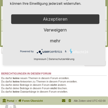
Themen
können Ihre Einwilligung jederzeit widerrufen.
Frohes neues (Garten- )Jahr 2025
Letzter Beitrag von
tree12
«
Sa 11. Jan 2025, 14:45
Antworten:
8
Akzeptieren
✨🌲Frohe Weihnachten euch allen 🌲✨
Letzter Beitrag von
Simbienchen
«
Di 24. Dez 2024, 18:57
Verweigern
Ausschlußkriterien zur Hortus-Eintragung?
Letzter Beitrag von
Polarwelt
«
Mi 2. Aug 2023, 14:20
mehr
Antworten:
127
1
10
11
12
13
…
Neues Thema
Powered by
&
3 Themen • Seite
1
von
1
Impressum
|
Datenschutzerklärung
Gehe zu
BERECHTIGUNGEN IN DIESEM FORUM
Du darfst
keine
neuen Themen in diesem Forum erstellen.
Du darfst
keine
Antworten zu Themen in diesem Forum erstellen.
Du darfst deine Beiträge in diesem Forum
nicht
ändern.
Du darfst deine Beiträge in diesem Forum
nicht
löschen.
Du darfst
keine
Dateianhänge in diesem Forum erstellen.
Portal
Foren-Übersicht
Alle Zeiten sind
UTC+02:00