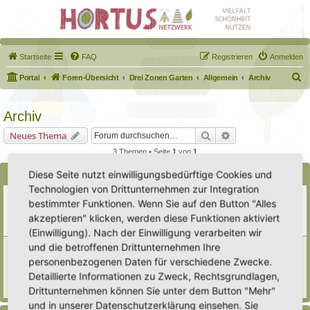
Startseite
FAQ
Registrieren
Anmelden
S
Portal
Foren-Übersicht
Drei Zonen Garten
Allgemein
Archiv
u
c
Archiv
h
Suche
Erweiterte Suche
Neues Thema
e
3 Themen • Seite
1
von
1
Diese Seite nutzt einwilligungsbedürftige Cookies und
Bekanntmachungen
Technologien von Drittunternehmen zur Integration
Erweiterung der Kriterien zur Eintragung eines Hortus
bestimmter Funktionen. Wenn Sie auf den Button "Alles
Letzter Beitrag von
Heike Ehrle
«
Di 29. Jul 2025, 17:08
akzeptieren" klicken, werden diese Funktionen aktiviert
Verfasst in
Ankündigungen & Fragen zum Forum
Antworten:
3
(Einwilligung). Nach der Einwilligung verarbeiten wir
und die betroffenen Drittunternehmen Ihre
[Bitte lesen] Wie funktioniert die Eintragung Eurer
Gartenprojekte
personenbezogenen Daten für verschiedene Zwecke.
Letzter Beitrag von
Hortus anima l
«
So 15. Feb 2026, 18:08
Detaillierte Informationen zu Zweck, Rechtsgrundlagen,
Verfasst in
Eingetragener Hortus - Mein Hortus und ich!
Drittunternehmen können Sie unter dem Button "Mehr"
Antworten:
1
und in unserer Datenschutzerklärung einsehen. Sie