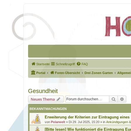
Startseite
Schnellzugriff
FAQ
Portal
Foren-Übersicht
Drei Zonen Garten
Allgeme
Gesundheit
Suche
Erw
Neues Thema
BEKANNTMACHUNGEN
Erweiterung der Kriterien zur Eintragung eines
von
Polarwelt
»
Di 29. Jul 2025, 15:20
» in
Ankündigungen 
[Bitte lesen] Wie funktioniert die Eintragung Eu