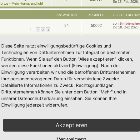
1
468111
e
So 15. Feb 2026,
t
g
e
ortus - Mein Hortus und ich!
t
r
n
u
z
w
r
B
t
e
ANTWORTEN
ZUGRIFFE
LETZTER BEITRA
t
g
e
i
o
i
r
t
L
von
Simbienche
w
r
B
A
Z
24
50092
r
r
f
e
Do 18. Dez 2025,
e
a
1
2
3
t
i
o
i
n
u
g
z
t
f
t
L
von
Ann1981
t
A
Z
r
11
37818
r
f
e
Sa 4. Mai 2024, 2
t
g
e
a
e
e
1
2
t
Diese Seite nutzt einwilligungsbedürftige Cookies und
r
g
n
u
t
f
z
w
r
B
n
Technologien von Drittunternehmen zur Integration bestimmter
t
e
t
g
e
e
e
i
o
i
Funktionen. Wenn Sie auf den Button "Alles akzeptieren" klicken,
r
t
w
r
B
n
r
werden diese Funktionen aktiviert (Einwilligung). Nach der
r
f
e
a
i
Einwilligung verarbeiten wir und die betroffenen Drittunternehmen
o
i
g
t
f
t
Ihre personenbezogenen Daten für verschiedene Zwecke.
r
r
f
e
e
a
Detaillierte Informationen zu Zweck, Rechtsgrundlagen,
g
t
f
n
Drittunternehmen können Sie unter dem Button "Mehr" und in
e
e
unserer Datenschutzerklärung einsehen. Sie können Ihre
n
Einwilligung jederzeit widerrufen.
Akzeptieren
Verweigern