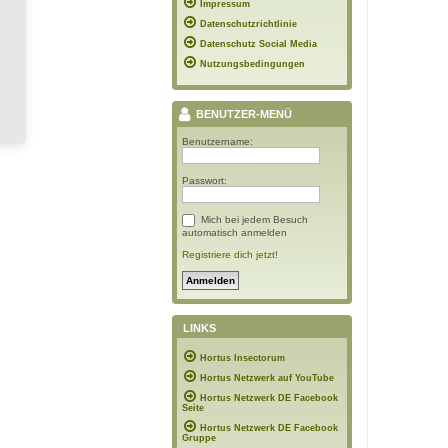
Impressum
Datenschutzrichtlinie
Datenschutz Social Media
Nutzungsbedingungen
BENUTZER-MENÜ
Benutzername:
Passwort:
Mich bei jedem Besuch
automatisch anmelden
Registriere dich jetzt!
LINKS
Hortus Insectorum
Hortus Netzwerk auf YouTube
Hortus Netzwerk DE Facebook
Seite
Hortus Netzwerk DE Facebook
Gruppe