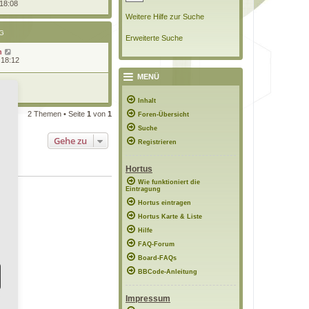
 18:08
Weitere Hilfe zur Suche
G
Erweiterte Suche
n
 18:12
MENÜ
2:35
Inhalt
2 Themen • Seite
1
von
1
Foren-Übersicht
Suche
Gehe zu
Registrieren
Hortus
Wie funktioniert die
Eintragung
Hortus eintragen
Hortus Karte & Liste
Hilfe
FAQ-Forum
Board-FAQs
BBCode-Anleitung
Impressum