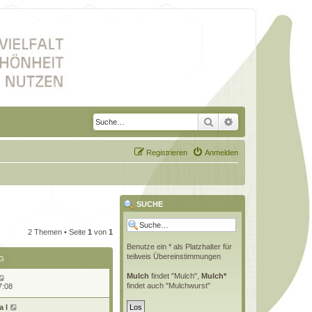
Suche
Erweiterte Suche
Registrieren
Anmelden
SUCHE
2 Themen • Seite
1
von
1
Benutze ein * als Platzhalter für
teilweis Übereinstimmungen
G
Mulch
findet "Mulch",
Mulch*
findet auch "Mulchwurst"
7:08
 l