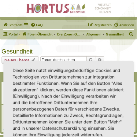
Startseite
FAQ
Registrieren
Anmelden
S
Portal
Foren-Übersicht
Drei Zonen Garten
Allgemein
Gesundheit
u
c
Gesundheit
h
Suche
Erweiterte Suche
Neues Thema
e
2 Themen • Seite
1
von
1
Diese Seite nutzt einwilligungsbedürftige Cookies und
Technologien von Drittunternehmen zur Integration
Bekanntmachungen
bestimmter Funktionen. Wenn Sie auf den Button "Alles
Erweiterung der Kriterien zur Eintragung eines Hortus
akzeptieren" klicken, werden diese Funktionen aktiviert
Letzter Beitrag von
Heike Ehrle
«
Di 29. Jul 2025, 17:08
(Einwilligung). Nach der Einwilligung verarbeiten wir
Verfasst in
Ankündigungen & Fragen zum Forum
Antworten:
3
und die betroffenen Drittunternehmen Ihre
personenbezogenen Daten für verschiedene Zwecke.
[Bitte lesen] Wie funktioniert die Eintragung Eurer
Gartenprojekte
Detaillierte Informationen zu Zweck, Rechtsgrundlagen,
Letzter Beitrag von
Hortus anima l
«
So 15. Feb 2026, 18:08
Drittunternehmen können Sie unter dem Button "Mehr"
Verfasst in
Eingetragener Hortus - Mein Hortus und ich!
und in unserer Datenschutzerklärung einsehen. Sie
Antworten:
1
können Ihre Einwilligung jederzeit widerrufen.