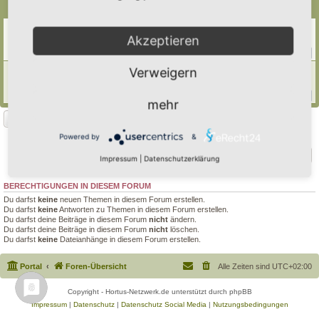
Themen
Gesundheitliche Aspekte des Gärtnerns
Akzeptieren
Letzter Beitrag von
Simbienchen
«
Do 18. Dez 2025, 18:12
Antworten:
24
1
2
3
Verweigern
Gifte im Garten , was sie bewirken....
Letzter Beitrag von
Ann1981
«
Sa 4. Mai 2024, 22:35
Antworten:
11
1
2
mehr
Neues Thema
2 Themen • Seite
1
von
1
Powered by
&
Gehe zu
Impressum
|
Datenschutzerklärung
BERECHTIGUNGEN IN DIESEM FORUM
Du darfst
keine
neuen Themen in diesem Forum erstellen.
Du darfst
keine
Antworten zu Themen in diesem Forum erstellen.
Du darfst deine Beiträge in diesem Forum
nicht
ändern.
Du darfst deine Beiträge in diesem Forum
nicht
löschen.
Du darfst
keine
Dateianhänge in diesem Forum erstellen.
Portal
Foren-Übersicht
Alle Zeiten sind
UTC+02:00
Copyright - Hortus-Netzwerk.de unterstützt durch phpBB
Impressum
|
Datenschutz
|
Datenschutz Social Media
|
Nutzungsbedingungen