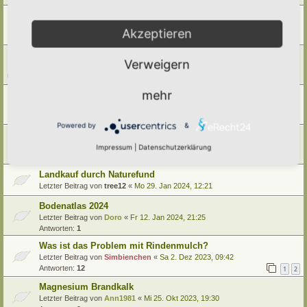
Erde für Hauspflanzen?
Letzter Beitrag von
Ann1981
«
Fr 3. Jan 2025, 09:14
Akzeptieren
Antworten:
8
Bodenlebewesen und ihre Bedeutung
Verweigern
Letzter Beitrag von
tree12
«
So 22. Dez 2024, 16:20
Antworten:
2
mehr
Boden belüften?
Letzter Beitrag von
Amarille
«
Mo 20. Mai 2024, 11:07
Antworten:
3
Powered by
&
Bodenbegriffe
Letzter Beitrag von
Simbienchen
«
Do 15. Feb 2024, 12:43
Impressum
|
Datenschutzerklärung
Antworten:
4
Landkauf durch Naturefund
Letzter Beitrag von
tree12
«
Mo 29. Jan 2024, 12:21
Bodenatlas 2024
Letzter Beitrag von
Doro
«
Fr 12. Jan 2024, 21:25
Antworten:
1
Was ist das Problem mit Rindenmulch?
Letzter Beitrag von
Simbienchen
«
Sa 2. Dez 2023, 09:42
Antworten:
12
1
2
Magnesium Brandkalk
Letzter Beitrag von
Ann1981
«
Mi 25. Okt 2023, 19:30