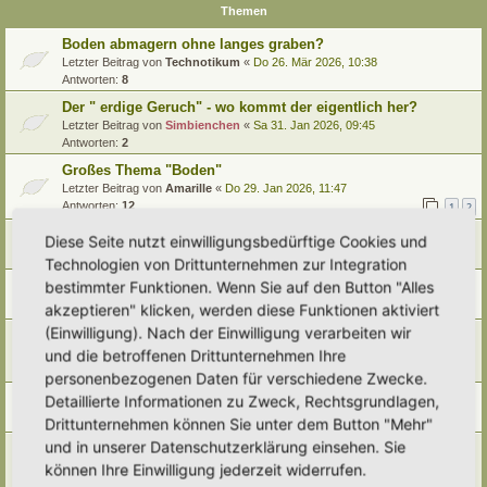
Themen
Boden abmagern ohne langes graben?
Letzter Beitrag von
Technotikum
«
Do 26. Mär 2026, 10:38
Antworten:
8
Der " erdige Geruch" - wo kommt der eigentlich her?
Letzter Beitrag von
Simbienchen
«
Sa 31. Jan 2026, 09:45
Antworten:
2
Großes Thema "Boden"
Letzter Beitrag von
Amarille
«
Do 29. Jan 2026, 11:47
Antworten:
12
1
2
Boden des Jahres 2026 - Der Archivboden
Diese Seite nutzt einwilligungsbedürftige Cookies und
Letzter Beitrag von
tree12
«
Mi 17. Dez 2025, 11:51
Technologien von Drittunternehmen zur Integration
Boden"Aufbereitung mit Erlen
bestimmter Funktionen. Wenn Sie auf den Button "Alles
Letzter Beitrag von
Somnia
«
Mo 8. Dez 2025, 10:37
akzeptieren" klicken, werden diese Funktionen aktiviert
(Einwilligung). Nach der Einwilligung verarbeiten wir
Bedrohung für unser heimisches Bodenökosystem
und die betroffenen Drittunternehmen Ihre
Letzter Beitrag von
farbenfroh
«
Fr 31. Jan 2025, 21:13
Antworten:
1
personenbezogenen Daten für verschiedene Zwecke.
Bodenarten/ Bodentypen/ Bodenbestimmung
Detaillierte Informationen zu Zweck, Rechtsgrundlagen,
Letzter Beitrag von
Simbienchen
«
Di 28. Jan 2025, 13:23
Drittunternehmen können Sie unter dem Button "Mehr"
und in unserer Datenschutzerklärung einsehen. Sie
Mit Moosen mulchen....?
Letzter Beitrag von
Ann1981
«
Do 9. Jan 2025, 10:04
können Ihre Einwilligung jederzeit widerrufen.
Antworten:
5