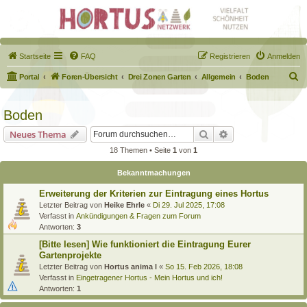
Startseite
FAQ
Registrieren
Anmelden
S
Portal
Foren-Übersicht
Drei Zonen Garten
Allgemein
Boden
u
c
Boden
h
Suche
Erweiterte Suche
Neues Thema
e
18 Themen • Seite
1
von
1
Bekanntmachungen
Erweiterung der Kriterien zur Eintragung eines Hortus
Letzter Beitrag von
Heike Ehrle
«
Di 29. Jul 2025, 17:08
Verfasst in
Ankündigungen & Fragen zum Forum
Antworten:
3
[Bitte lesen] Wie funktioniert die Eintragung Eurer
Gartenprojekte
Letzter Beitrag von
Hortus anima l
«
So 15. Feb 2026, 18:08
Verfasst in
Eingetragener Hortus - Mein Hortus und ich!
Antworten:
1