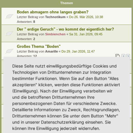
Themen
Boden abmagern ohne langes graben?
Letzter Beitrag von
Technotikum
«
Do 26. Mär 2026, 10:38
Antworten:
8
Der " erdige Geruch" - wo kommt der eigentlich her?
Letzter Beitrag von
Simbienchen
«
Sa 31. Jan 2026, 09:45
Antworten:
2
Großes Thema "Boden"
Letzter Beitrag von
Amarille
«
Do 29. Jan 2026, 11:47
Antworten:
12
1
2
Boden des Jahres 2026 - Der Archivboden
Diese Seite nutzt einwilligungsbedürftige Cookies und
Letzter Beitrag von
tree12
«
Mi 17. Dez 2025, 11:51
Technologien von Drittunternehmen zur Integration
Boden"Aufbereitung mit Erlen
bestimmter Funktionen. Wenn Sie auf den Button "Alles
Letzter Beitrag von
Somnia
«
Mo 8. Dez 2025, 10:37
akzeptieren" klicken, werden diese Funktionen aktiviert
(Einwilligung). Nach der Einwilligung verarbeiten wir
Bedrohung für unser heimisches Bodenökosystem
und die betroffenen Drittunternehmen Ihre
Letzter Beitrag von
farbenfroh
«
Fr 31. Jan 2025, 21:13
Antworten:
1
personenbezogenen Daten für verschiedene Zwecke.
Bodenarten/ Bodentypen/ Bodenbestimmung
Detaillierte Informationen zu Zweck, Rechtsgrundlagen,
Letzter Beitrag von
Simbienchen
«
Di 28. Jan 2025, 13:23
Drittunternehmen können Sie unter dem Button "Mehr"
und in unserer Datenschutzerklärung einsehen. Sie
Mit Moosen mulchen....?
Letzter Beitrag von
Ann1981
«
Do 9. Jan 2025, 10:04
können Ihre Einwilligung jederzeit widerrufen.
Antworten:
5