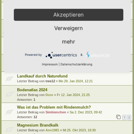
Erde für Hauspflanzen?
Letzter Beitrag von
Ann1981
«
Fr 3. Jan 2025, 09:14
Akzeptieren
Antworten:
8
Bodenlebewesen und ihre Bedeutung
Verweigern
Letzter Beitrag von
tree12
«
So 22. Dez 2024, 16:20
Antworten:
2
mehr
Boden belüften?
Letzter Beitrag von
Amarille
«
Mo 20. Mai 2024, 11:07
Antworten:
3
Powered by
&
Bodenbegriffe
Letzter Beitrag von
Simbienchen
«
Do 15. Feb 2024, 12:43
Impressum
|
Datenschutzerklärung
Antworten:
4
Landkauf durch Naturefund
Letzter Beitrag von
tree12
«
Mo 29. Jan 2024, 12:21
Bodenatlas 2024
Letzter Beitrag von
Doro
«
Fr 12. Jan 2024, 21:25
Antworten:
1
Was ist das Problem mit Rindenmulch?
Letzter Beitrag von
Simbienchen
«
Sa 2. Dez 2023, 09:42
Antworten:
12
1
2
Magnesium Brandkalk
Letzter Beitrag von
Ann1981
«
Mi 25. Okt 2023, 19:30