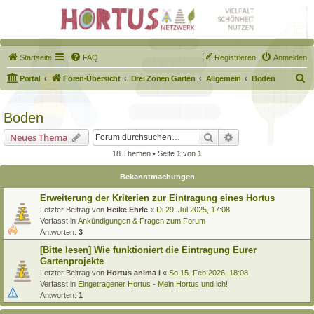
Startseite
FAQ
Registrieren
Anmelden
S
Portal
Foren-Übersicht
Drei Zonen Garten
Allgemein
Boden
u
c
Boden
h
Suche
Erweiterte Suche
Neues Thema
e
18 Themen • Seite
1
von
1
Bekanntmachungen
Erweiterung der Kriterien zur Eintragung eines Hortus
Letzter Beitrag von
Heike Ehrle
«
Di 29. Jul 2025, 17:08
Verfasst in
Ankündigungen & Fragen zum Forum
Antworten:
3
[Bitte lesen] Wie funktioniert die Eintragung Eurer
Gartenprojekte
Letzter Beitrag von
Hortus anima l
«
So 15. Feb 2026, 18:08
Verfasst in
Eingetragener Hortus - Mein Hortus und ich!
Antworten:
1