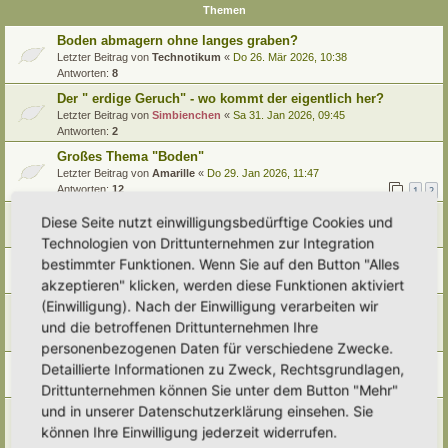
Themen
Boden abmagern ohne langes graben?
Letzter Beitrag von
Technotikum
«
Do 26. Mär 2026, 10:38
Antworten:
8
Der " erdige Geruch" - wo kommt der eigentlich her?
Letzter Beitrag von
Simbienchen
«
Sa 31. Jan 2026, 09:45
Antworten:
2
Großes Thema "Boden"
Letzter Beitrag von
Amarille
«
Do 29. Jan 2026, 11:47
Antworten:
12
1
2
Boden des Jahres 2026 - Der Archivboden
Diese Seite nutzt einwilligungsbedürftige Cookies und
Letzter Beitrag von
tree12
«
Mi 17. Dez 2025, 11:51
Technologien von Drittunternehmen zur Integration
Boden"Aufbereitung mit Erlen
bestimmter Funktionen. Wenn Sie auf den Button "Alles
Letzter Beitrag von
Somnia
«
Mo 8. Dez 2025, 10:37
akzeptieren" klicken, werden diese Funktionen aktiviert
(Einwilligung). Nach der Einwilligung verarbeiten wir
Bedrohung für unser heimisches Bodenökosystem
und die betroffenen Drittunternehmen Ihre
Letzter Beitrag von
farbenfroh
«
Fr 31. Jan 2025, 21:13
Antworten:
1
personenbezogenen Daten für verschiedene Zwecke.
Bodenarten/ Bodentypen/ Bodenbestimmung
Detaillierte Informationen zu Zweck, Rechtsgrundlagen,
Letzter Beitrag von
Simbienchen
«
Di 28. Jan 2025, 13:23
Drittunternehmen können Sie unter dem Button "Mehr"
und in unserer Datenschutzerklärung einsehen. Sie
Mit Moosen mulchen....?
Letzter Beitrag von
Ann1981
«
Do 9. Jan 2025, 10:04
können Ihre Einwilligung jederzeit widerrufen.
Antworten:
5