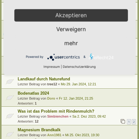
Erde für Hauspflanzen?
Letzter Beitrag von
Ann1981
«
Fr 3. Jan 2025, 09:14
Akzeptieren
Antworten:
8
Bodenlebewesen und ihre Bedeutung
Verweigern
Letzter Beitrag von
tree12
«
So 22. Dez 2024, 16:20
Antworten:
2
mehr
Boden belüften?
Letzter Beitrag von
Amarille
«
Mo 20. Mai 2024, 11:07
Antworten:
3
Powered by
&
Bodenbegriffe
Letzter Beitrag von
Simbienchen
«
Do 15. Feb 2024, 12:43
Impressum
|
Datenschutzerklärung
Antworten:
4
Landkauf durch Naturefund
Letzter Beitrag von
tree12
«
Mo 29. Jan 2024, 12:21
Bodenatlas 2024
Letzter Beitrag von
Doro
«
Fr 12. Jan 2024, 21:25
Antworten:
1
Was ist das Problem mit Rindenmulch?
Letzter Beitrag von
Simbienchen
«
Sa 2. Dez 2023, 09:42
Antworten:
12
1
2
Magnesium Brandkalk
Letzter Beitrag von
Ann1981
«
Mi 25. Okt 2023, 19:30