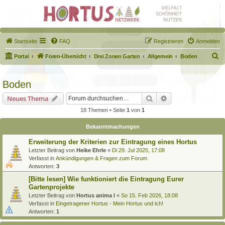
Startseite
FAQ
Registrieren
Anmelden
S
Portal
Foren-Übersicht
Drei Zonen Garten
Allgemein
Boden
u
c
Boden
h
Suche
Erweiterte Suche
Neues Thema
e
18 Themen • Seite
1
von
1
Bekanntmachungen
Erweiterung der Kriterien zur Eintragung eines Hortus
Letzter Beitrag von
Heike Ehrle
«
Di 29. Jul 2025, 17:08
Verfasst in
Ankündigungen & Fragen zum Forum
Antworten:
3
[Bitte lesen] Wie funktioniert die Eintragung Eurer
Gartenprojekte
Letzter Beitrag von
Hortus anima l
«
So 15. Feb 2026, 18:08
Verfasst in
Eingetragener Hortus - Mein Hortus und ich!
Antworten:
1