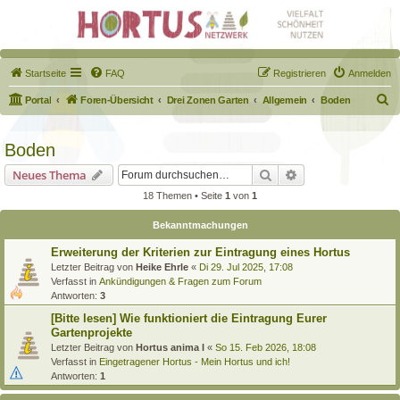
Startseite
FAQ
Registrieren
Anmelden
S
Portal
Foren-Übersicht
Drei Zonen Garten
Allgemein
Boden
u
c
Boden
h
Suche
Erweiterte Suche
Neues Thema
e
18 Themen • Seite
1
von
1
Bekanntmachungen
Erweiterung der Kriterien zur Eintragung eines Hortus
Letzter Beitrag von
Heike Ehrle
«
Di 29. Jul 2025, 17:08
Verfasst in
Ankündigungen & Fragen zum Forum
Antworten:
3
[Bitte lesen] Wie funktioniert die Eintragung Eurer
Gartenprojekte
Letzter Beitrag von
Hortus anima l
«
So 15. Feb 2026, 18:08
Verfasst in
Eingetragener Hortus - Mein Hortus und ich!
Antworten:
1