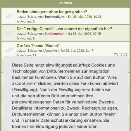
Themen
Boden abmagern ohne langes graben?
Letzter Beitrag von
Technotikum
«
Do 26. Mär 2026, 10:38
Antworten:
8
Der " erdige Geruch" - wo kommt der eigentlich her?
Letzter Beitrag von
Simbienchen
«
Sa 31. Jan 2026, 09:45
Antworten:
2
Großes Thema "Boden"
Letzter Beitrag von
Amarille
«
Do 29. Jan 2026, 11:47
Antworten:
12
1
2
Boden des Jahres 2026 - Der Archivboden
Diese Seite nutzt einwilligungsbedürftige Cookies und
Letzter Beitrag von
tree12
«
Mi 17. Dez 2025, 11:51
Technologien von Drittunternehmen zur Integration
Boden"Aufbereitung mit Erlen
bestimmter Funktionen. Wenn Sie auf den Button "Alles
Letzter Beitrag von
Somnia
«
Mo 8. Dez 2025, 10:37
akzeptieren" klicken, werden diese Funktionen aktiviert
(Einwilligung). Nach der Einwilligung verarbeiten wir
Bedrohung für unser heimisches Bodenökosystem
und die betroffenen Drittunternehmen Ihre
Letzter Beitrag von
farbenfroh
«
Fr 31. Jan 2025, 21:13
Antworten:
1
personenbezogenen Daten für verschiedene Zwecke.
Bodenarten/ Bodentypen/ Bodenbestimmung
Detaillierte Informationen zu Zweck, Rechtsgrundlagen,
Letzter Beitrag von
Simbienchen
«
Di 28. Jan 2025, 13:23
Drittunternehmen können Sie unter dem Button "Mehr"
und in unserer Datenschutzerklärung einsehen. Sie
Mit Moosen mulchen....?
Letzter Beitrag von
Ann1981
«
Do 9. Jan 2025, 10:04
können Ihre Einwilligung jederzeit widerrufen.
Antworten:
5