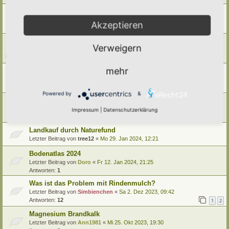
Erde für Hauspflanzen?
Letzter Beitrag von
Ann1981
«
Fr 3. Jan 2025, 09:14
Akzeptieren
Antworten:
8
Bodenlebewesen und ihre Bedeutung
Verweigern
Letzter Beitrag von
tree12
«
So 22. Dez 2024, 16:20
Antworten:
2
mehr
Boden belüften?
Letzter Beitrag von
Amarille
«
Mo 20. Mai 2024, 11:07
Antworten:
3
Powered by
&
Bodenbegriffe
Letzter Beitrag von
Simbienchen
«
Do 15. Feb 2024, 12:43
Impressum
|
Datenschutzerklärung
Antworten:
4
Landkauf durch Naturefund
Letzter Beitrag von
tree12
«
Mo 29. Jan 2024, 12:21
Bodenatlas 2024
Letzter Beitrag von
Doro
«
Fr 12. Jan 2024, 21:25
Antworten:
1
Was ist das Problem mit Rindenmulch?
Letzter Beitrag von
Simbienchen
«
Sa 2. Dez 2023, 09:42
Antworten:
12
1
2
Magnesium Brandkalk
Letzter Beitrag von
Ann1981
«
Mi 25. Okt 2023, 19:30