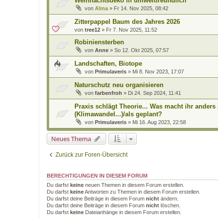
Weihnachtsdeko in umweltfreundlich
von
Alma
»
Fr 14. Nov 2025, 08:42
Zitterpappel Baum des Jahres 2026
von
tree12
»
Fr 7. Nov 2025, 11:52
Robiniensterben
von
Anne
»
So 12. Okt 2025, 07:57
Landschaften, Biotope
von
Primulaveris
»
Mi 8. Nov 2023, 17:07
Naturschutz neu organisieren
von
farbenfroh
»
Di 24. Sep 2024, 11:41
Praxis schlägt Theorie... Was macht ihr anders 
(Klimawandel...)/als geplant?
von
Primulaveris
»
Mi 16. Aug 2023, 22:58
Neues Thema
Zurück zur Foren-Übersicht
BERECHTIGUNGEN IN DIESEM FORUM
Du darfst
keine
neuen Themen in diesem Forum erstellen.
Du darfst
keine
Antworten zu Themen in diesem Forum erstellen.
Du darfst deine Beiträge in diesem Forum
nicht
ändern.
Du darfst deine Beiträge in diesem Forum
nicht
löschen.
Du darfst
keine
Dateianhänge in diesem Forum erstellen.