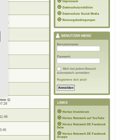
Impressum
Datenschutzrichtlinie
12:53
Datenschutz Social Media
Nutzungsbedingungen
 12:00
BENUTZER-MENÜ
12:04
Benutzername:
12:19
Passwort:
21:13
Mich bei jedem Besuch
automatisch anmelden
15:13
Registriere dich jetzt!
7:24
rten
LINKS
07:28
Hortus Insectorum
11:48
Hortus Netzwerk auf YouTube
Hortus Netzwerk DE Facebook
Seite
3:45
Hortus Netzwerk DE Facebook
Gruppe