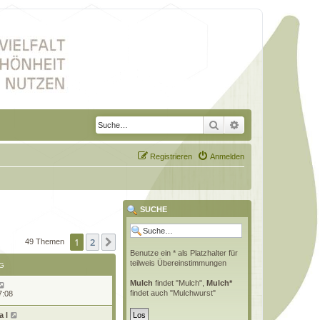
Suche
Erweiterte Suche
Registrieren
Anmelden
SUCHE
1
2
Nächste
49 Themen
Benutze ein * als Platzhalter für
teilweis Übereinstimmungen
G
Mulch
findet "Mulch",
Mulch*
findet auch "Mulchwurst"
7:08
 l