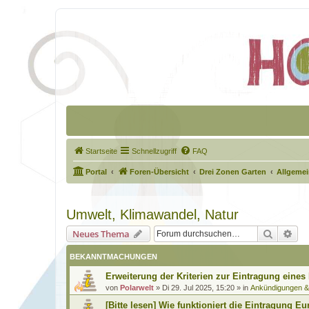
Startseite
Schnellzugriff
FAQ
Portal
Foren-Übersicht
Drei Zonen Garten
Allgeme
Umwelt, Klimawandel, Natur
Suche
Erw
Neues Thema
BEKANNTMACHUNGEN
Erweiterung der Kriterien zur Eintragung eines
von
Polarwelt
»
Di 29. Jul 2025, 15:20
» in
Ankündigungen 
[Bitte lesen] Wie funktioniert die Eintragung Eu