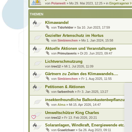
von
Polarwelt
»
Mo 29. Mai 2023, 12:25
» in
Eingetragener H
THEMEN
Klimawandel
von
Tidofelder
»
Sa 10. Jun 2023, 17:59
Gezielter Artenschutz im Hortus
von
Simbienchen
»
Mo 1. Jan 2024, 15:58
Aktuelle Aktionen und Veranstaltungen
von
Primulaveris
»
Di 20. Jun 2023, 09:47
Lichtverschmutzung
von
tree12
»
Mi 1. Jul 2026, 11:09
Gärtnern zu Zeiten des Klimawandels....
von
Simbienchen
»
Fr 1. Aug 2025, 11:55
Petitionen & Aktionen
von
farbenfroh
»
Fr 3. Jan 2025, 13:27
insektenfreundliche Balkonkastenbepflanzung
von
Alma
»
Mi 15. Apr 2026, 14:47
Umweltschützer King Charles
von
tree12
»
Fr 13. Feb 2026, 20:21
Solaranlagen, Windkraft, Energiewende etc.
von
Gsaelzbaer
»
Sa 26. Aug 2023, 09:11