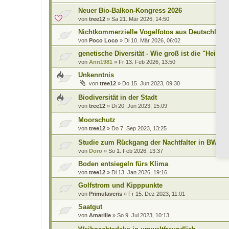
Neuer Bio-Balkon-Kongress 2026
von
tree12
»
Sa 21. Mär 2026, 14:50
Nichtkommerzielle Vogelfotos aus Deutschland
von
Poco Loco
»
Di 10. Mär 2026, 06:02
genetische Diversität - Wie groß ist die "Heimat
von
Ann1981
»
Fr 13. Feb 2026, 13:50
Unkenntnis
von
tree12
»
Do 15. Jun 2023, 09:30
Biodiversität in der Stadt
von
tree12
»
Di 20. Jun 2023, 15:09
Moorschutz
von
tree12
»
Do 7. Sep 2023, 13:25
Studie zum Rückgang der Nachtfalter in BW
von
Doro
»
So 1. Feb 2026, 13:37
Boden entsiegeln fürs Klima
von
tree12
»
Di 13. Jan 2026, 19:16
Golfstrom und Kipppunkte
von
Primulaveris
»
Fr 15. Dez 2023, 11:01
Saatgut
von
Amarille
»
So 9. Jul 2023, 10:13