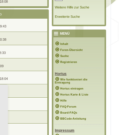
 18:08
Weitere Hilfe zur Suche
G
Erweiterte Suche
09:43
MENÜ
20:38
Inhalt
Foren-Übersicht
8:33
Suche
Registrieren
:09
Hortus
 18:04
Wie funktioniert die
Eintragung
Hortus eintragen
17:40
Hortus Karte & Liste
Hilfe
18:49
FAQ-Forum
Board-FAQs
18:07
BBCode-Anleitung
Impressum
19:12