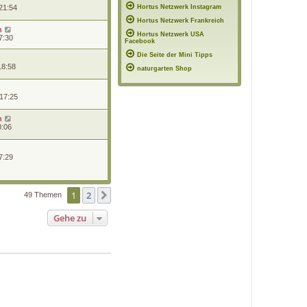
21:54
Hortus Netzwerk Instagram
Hortus Netzwerk Frankreich
n
Hortus Netzwerk USA
7:30
Facebook
Die Seite der Mini Tipps
18:58
naturgarten Shop
 17:25
n
0:06
7:29
1
2
Nächste
49 Themen
Gehe zu