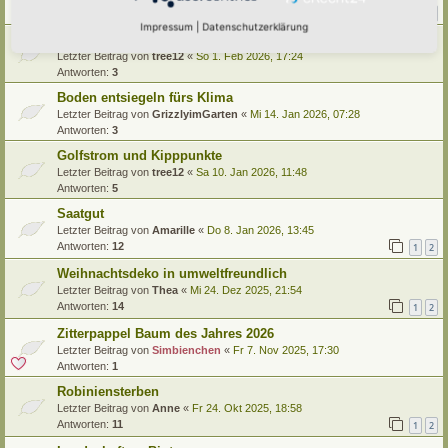
Antworten:
11
1
2
Impressum
|
Datenschutzerklärung
Studie zum Rückgang der Nachtfalter in BW
Letzter Beitrag von
tree12
«
So 1. Feb 2026, 17:24
Antworten:
3
Boden entsiegeln fürs Klima
Letzter Beitrag von
GrizzlyimGarten
«
Mi 14. Jan 2026, 07:28
Antworten:
3
Golfstrom und Kipppunkte
Letzter Beitrag von
tree12
«
Sa 10. Jan 2026, 11:48
Antworten:
5
Saatgut
Letzter Beitrag von
Amarille
«
Do 8. Jan 2026, 13:45
Antworten:
12
1
2
Weihnachtsdeko in umweltfreundlich
Letzter Beitrag von
Thea
«
Mi 24. Dez 2025, 21:54
Antworten:
14
1
2
Zitterpappel Baum des Jahres 2026
Letzter Beitrag von
Simbienchen
«
Fr 7. Nov 2025, 17:30
Antworten:
1
Robiniensterben
Letzter Beitrag von
Anne
«
Fr 24. Okt 2025, 18:58
Antworten:
11
1
2