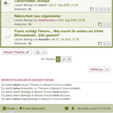
Landschaften, Biotope
Letzter Beitrag von
tree12
«
Sa 27. Sep 2025, 17:25
Antworten:
31
1
2
3
4
Naturschutz neu organisieren
Letzter Beitrag von
Simbienchen
«
Mi 6. Aug 2025, 10:06
Antworten:
15
1
2
Praxis schlägt Theorie... Was macht ihr anders als früher
(Klimawandel...)/als geplant?
Letzter Beitrag von
Amarille
«
Mi 23. Jul 2025, 17:29
Antworten:
16
1
2
Neues Thema
1
2
Nächste
49 Themen
Gehe zu
BERECHTIGUNGEN IN DIESEM FORUM
Du darfst
keine
neuen Themen in diesem Forum erstellen.
Du darfst
keine
Antworten zu Themen in diesem Forum erstellen.
Du darfst deine Beiträge in diesem Forum
nicht
ändern.
Du darfst deine Beiträge in diesem Forum
nicht
löschen.
Du darfst
keine
Dateianhänge in diesem Forum erstellen.
Portal
Foren-Übersicht
Alle Zeiten sind
UTC+02:00