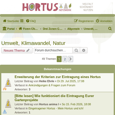
Startseite
FAQ
Registrieren
Anmelden
S
Portal
Foren-Übersicht
Drei Zonen Garten
Allgemein
Umwelt, Klimawandel, Natur
u
c
Umwelt, Klimawandel, Natur
h
Suche
Erweiterte Suche
Neues Thema
e
1
2
Nächste
49 Themen
Bekanntmachungen
Erweiterung der Kriterien zur Eintragung eines Hortus
Letzter Beitrag von
Heike Ehrle
«
Di 29. Jul 2025, 17:08
Verfasst in
Ankündigungen & Fragen zum Forum
Antworten:
3
[Bitte lesen] Wie funktioniert die Eintragung Eurer
Gartenprojekte
Letzter Beitrag von
Hortus anima l
«
So 15. Feb 2026, 18:08
Verfasst in
Eingetragener Hortus - Mein Hortus und ich!
Antworten:
1