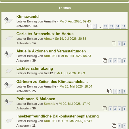
Themen
Klimawandel
Letzter Beitrag von
Amarille
«
Mo 3. Aug 2026, 09:43
Antworten:
144
1
12
13
14
15
…
Gezielter Artenschutz im Hortus
Letzter Beitrag von
Alma
«
So 19. Jul 2026, 20:38
Antworten:
14
1
2
Aktuelle Aktionen und Veranstaltungen
Letzter Beitrag von
Ann1981
«
Mi 15. Jul 2026, 08:33
Antworten:
39
1
2
3
4
Lichtverschmutzung
Letzter Beitrag von
tree12
«
Mi 1. Jul 2026, 11:09
Gärtnern zu Zeiten des Klimawandels....
Letzter Beitrag von
Amarille
«
Mo 25. Mai 2026, 18:04
Antworten:
25
1
2
3
Petitionen & Aktionen
Letzter Beitrag von
Somnia
«
Mi 20. Mai 2026, 17:40
Antworten:
30
1
2
3
4
insektenfreundliche Balkonkastenbepflanzung
Letzter Beitrag von
Ann1981
«
Di 19. Mai 2026, 18:49
Antworten:
11
1
2