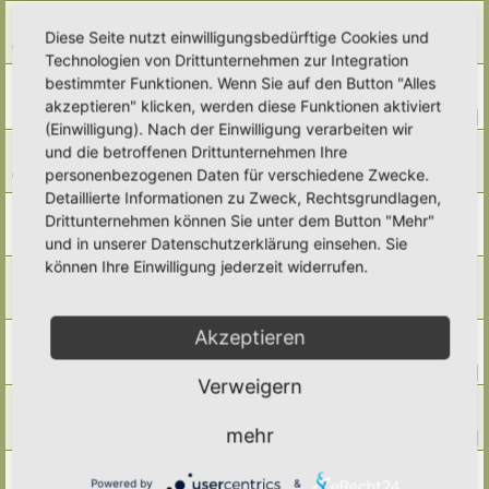
Umweltschützer King Charles
Diese Seite nutzt einwilligungsbedürftige Cookies und
Letzter Beitrag von
Amarille
«
Di 28. Apr 2026, 18:07
Antworten:
4
Technologien von Drittunternehmen zur Integration
Solaranlagen, Windkraft, Energiewende etc.
bestimmter Funktionen. Wenn Sie auf den Button "Alles
Letzter Beitrag von
Amarille
«
So 26. Apr 2026, 19:12
akzeptieren" klicken, werden diese Funktionen aktiviert
Antworten:
156
1
13
14
15
16
…
(Einwilligung). Nach der Einwilligung verarbeiten wir
Neuer Bio-Balkon-Kongress 2026
und die betroffenen Drittunternehmen Ihre
Letzter Beitrag von
Amarille
«
Fr 27. Mär 2026, 12:53
personenbezogenen Daten für verschiedene Zwecke.
Antworten:
1
Detaillierte Informationen zu Zweck, Rechtsgrundlagen,
Nichtkommerzielle Vogelfotos aus Deutschland
Drittunternehmen können Sie unter dem Button "Mehr"
Letzter Beitrag von
Ann1981
«
Do 12. Mär 2026, 12:00
und in unserer Datenschutzerklärung einsehen. Sie
Antworten:
1
können Ihre Einwilligung jederzeit widerrufen.
genetische Diversität - Wie groß ist die "Heimat"?
Letzter Beitrag von
Tidofelder
«
Fr 27. Feb 2026, 12:04
Antworten:
5
Akzeptieren
Unkenntnis
Letzter Beitrag von
Tidofelder
«
Fr 20. Feb 2026, 12:19
Antworten:
27
1
2
3
Verweigern
Biodiversität in der Stadt
Letzter Beitrag von
tree12
«
Fr 13. Feb 2026, 21:13
mehr
Antworten:
36
1
2
3
4
Moorschutz
Powered by
&
Letzter Beitrag von
tree12
«
Mo 2. Feb 2026, 15:13