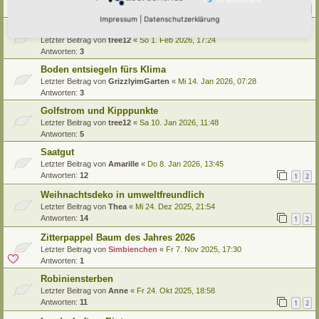
Antworten:
11
1
2
Impressum
|
Datenschutzerklärung
Studie zum Rückgang der Nachtfalter in BW
Letzter Beitrag von
tree12
«
So 1. Feb 2026, 17:24
Antworten:
3
Boden entsiegeln fürs Klima
Letzter Beitrag von
GrizzlyimGarten
«
Mi 14. Jan 2026, 07:28
Antworten:
3
Golfstrom und Kipppunkte
Letzter Beitrag von
tree12
«
Sa 10. Jan 2026, 11:48
Antworten:
5
Saatgut
Letzter Beitrag von
Amarille
«
Do 8. Jan 2026, 13:45
Antworten:
12
1
2
Weihnachtsdeko in umweltfreundlich
Letzter Beitrag von
Thea
«
Mi 24. Dez 2025, 21:54
Antworten:
14
1
2
Zitterpappel Baum des Jahres 2026
Letzter Beitrag von
Simbienchen
«
Fr 7. Nov 2025, 17:30
Antworten:
1
Robiniensterben
Letzter Beitrag von
Anne
«
Fr 24. Okt 2025, 18:58
Antworten:
11
1
2