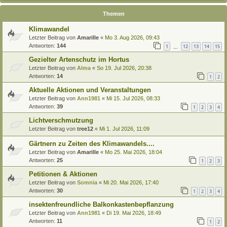
Themen
Klimawandel
Letzter Beitrag von
Amarille
«
Mo 3. Aug 2026, 09:43
Antworten:
144
1
12
13
14
15
…
Gezielter Artenschutz im Hortus
Letzter Beitrag von
Alma
«
So 19. Jul 2026, 20:38
Antworten:
14
1
2
Aktuelle Aktionen und Veranstaltungen
Letzter Beitrag von
Ann1981
«
Mi 15. Jul 2026, 08:33
Antworten:
39
1
2
3
4
Lichtverschmutzung
Letzter Beitrag von
tree12
«
Mi 1. Jul 2026, 11:09
Gärtnern zu Zeiten des Klimawandels....
Letzter Beitrag von
Amarille
«
Mo 25. Mai 2026, 18:04
Antworten:
25
1
2
3
Petitionen & Aktionen
Letzter Beitrag von
Somnia
«
Mi 20. Mai 2026, 17:40
Antworten:
30
1
2
3
4
insektenfreundliche Balkonkastenbepflanzung
Letzter Beitrag von
Ann1981
«
Di 19. Mai 2026, 18:49
Antworten:
11
1
2