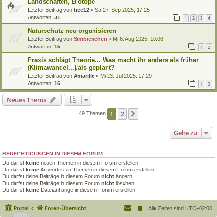
Landschaften, Biotope
Letzter Beitrag von
tree12
«
Sa 27. Sep 2025, 17:25
Antworten:
31
1
2
3
4
Naturschutz neu organisieren
Letzter Beitrag von
Simbienchen
«
Mi 6. Aug 2025, 10:06
Antworten:
15
1
2
Praxis schlägt Theorie... Was macht ihr anders als früher
(Klimawandel...)/als geplant?
Letzter Beitrag von
Amarille
«
Mi 23. Jul 2025, 17:29
Antworten:
16
1
2
Neues Thema
1
2
Nächste
49 Themen
Gehe zu
BERECHTIGUNGEN IN DIESEM FORUM
Du darfst
keine
neuen Themen in diesem Forum erstellen.
Du darfst
keine
Antworten zu Themen in diesem Forum erstellen.
Du darfst deine Beiträge in diesem Forum
nicht
ändern.
Du darfst deine Beiträge in diesem Forum
nicht
löschen.
Du darfst
keine
Dateianhänge in diesem Forum erstellen.
Portal
Foren-Übersicht
Alle Zeiten sind
UTC+02:00