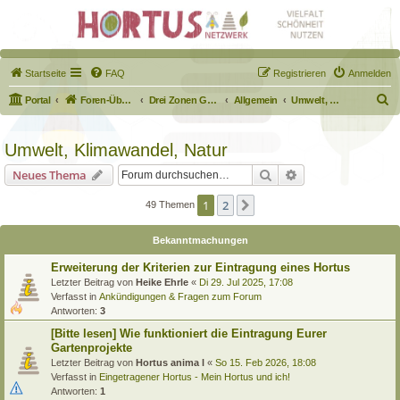
Startseite
FAQ
Registrieren
Anmelden
S
Portal
Foren-Übersicht
Drei Zonen Garten
Allgemein
Umwelt, Klimawandel, Natur
u
c
Umwelt, Klimawandel, Natur
h
Suche
Erweiterte Suche
Neues Thema
e
1
2
Nächste
49 Themen
Bekanntmachungen
Erweiterung der Kriterien zur Eintragung eines Hortus
Letzter Beitrag von
Heike Ehrle
«
Di 29. Jul 2025, 17:08
Verfasst in
Ankündigungen & Fragen zum Forum
Antworten:
3
[Bitte lesen] Wie funktioniert die Eintragung Eurer
Gartenprojekte
Letzter Beitrag von
Hortus anima l
«
So 15. Feb 2026, 18:08
Verfasst in
Eingetragener Hortus - Mein Hortus und ich!
Antworten:
1