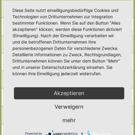
Umweltschützer King Charles
Diese Seite nutzt einwilligungsbedürftige Cookies und
Letzter Beitrag von
Amarille
«
Di 28. Apr 2026, 18:07
Antworten:
4
Technologien von Drittunternehmen zur Integration
Solaranlagen, Windkraft, Energiewende etc.
bestimmter Funktionen. Wenn Sie auf den Button "Alles
Letzter Beitrag von
Amarille
«
So 26. Apr 2026, 19:12
akzeptieren" klicken, werden diese Funktionen aktiviert
Antworten:
156
1
13
14
15
16
…
(Einwilligung). Nach der Einwilligung verarbeiten wir
Neuer Bio-Balkon-Kongress 2026
und die betroffenen Drittunternehmen Ihre
Letzter Beitrag von
Amarille
«
Fr 27. Mär 2026, 12:53
personenbezogenen Daten für verschiedene Zwecke.
Antworten:
1
Detaillierte Informationen zu Zweck, Rechtsgrundlagen,
Nichtkommerzielle Vogelfotos aus Deutschland
Drittunternehmen können Sie unter dem Button "Mehr"
Letzter Beitrag von
Ann1981
«
Do 12. Mär 2026, 12:00
und in unserer Datenschutzerklärung einsehen. Sie
Antworten:
1
können Ihre Einwilligung jederzeit widerrufen.
genetische Diversität - Wie groß ist die "Heimat"?
Letzter Beitrag von
Tidofelder
«
Fr 27. Feb 2026, 12:04
Antworten:
5
Akzeptieren
Unkenntnis
Letzter Beitrag von
Tidofelder
«
Fr 20. Feb 2026, 12:19
Antworten:
27
1
2
3
Verweigern
Biodiversität in der Stadt
Letzter Beitrag von
tree12
«
Fr 13. Feb 2026, 21:13
mehr
Antworten:
36
1
2
3
4
Moorschutz
Powered by
&
Letzter Beitrag von
tree12
«
Mo 2. Feb 2026, 15:13