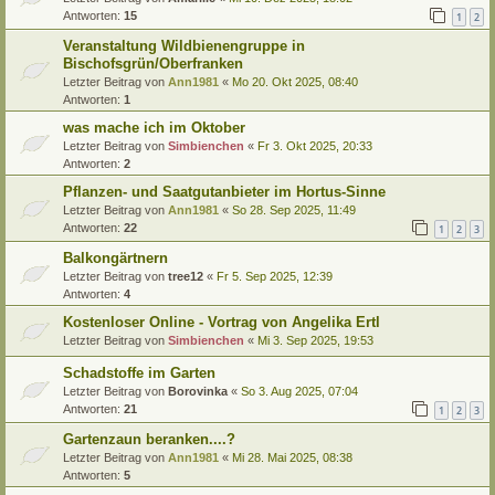
Antworten:
15
1
2
Veranstaltung Wildbienengruppe in
Bischofsgrün/Oberfranken
Letzter Beitrag von
Ann1981
«
Mo 20. Okt 2025, 08:40
Antworten:
1
was mache ich im Oktober
Letzter Beitrag von
Simbienchen
«
Fr 3. Okt 2025, 20:33
Antworten:
2
Pflanzen- und Saatgutanbieter im Hortus-Sinne
Letzter Beitrag von
Ann1981
«
So 28. Sep 2025, 11:49
Antworten:
22
1
2
3
Balkongärtnern
Letzter Beitrag von
tree12
«
Fr 5. Sep 2025, 12:39
Antworten:
4
Kostenloser Online - Vortrag von Angelika Ertl
Letzter Beitrag von
Simbienchen
«
Mi 3. Sep 2025, 19:53
Schadstoffe im Garten
Letzter Beitrag von
Borovinka
«
So 3. Aug 2025, 07:04
Antworten:
21
1
2
3
Gartenzaun beranken....?
Letzter Beitrag von
Ann1981
«
Mi 28. Mai 2025, 08:38
Antworten:
5