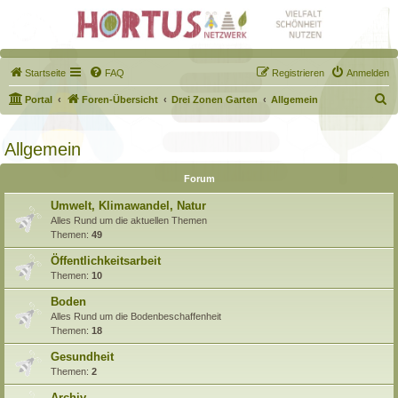
Startseite
FAQ
Registrieren
Anmelden
S
Portal
Foren-Übersicht
Drei Zonen Garten
Allgemein
u
c
Allgemein
h
Forum
e
Umwelt, Klimawandel, Natur
Alles Rund um die aktuellen Themen
Themen:
49
Öffentlichkeitsarbeit
Themen:
10
Boden
Alles Rund um die Bodenbeschaffenheit
Themen:
18
Gesundheit
Themen:
2
Archiv