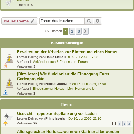
Themen:
3
Suche
Erweiterte Suche
Neues Thema
1
2
3
Nächste
56 Themen
Bekanntmachungen
Erweiterung der Kriterien zur Eintragung eines Hortus
Letzter Beitrag von
Heike Ehrle
«
Di 29. Jul 2025, 17:08
Verfasst in
Ankündigungen & Fragen zum Forum
Antworten:
3
[Bitte lesen] Wie funktioniert die Eintragung Eurer
Gartenprojekte
Letzter Beitrag von
Hortus anima l
«
So 15. Feb 2026, 18:08
Verfasst in
Eingetragener Hortus - Mein Hortus und ich!
Antworten:
1
Themen
Gesucht: Tipps zur Bepflanzung vor Laden
Letzter Beitrag von
Primulaveris
«
Do 16. Jul 2026, 22:10
Antworten:
25
1
2
3
Altersgerechter Hortus....wenn wir Gärtner älter werden