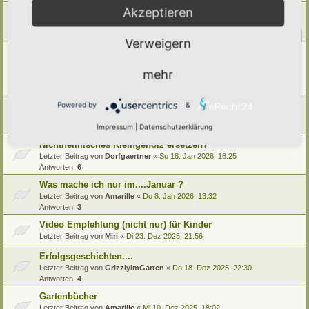
Akzeptieren
Kräuterrasen herstellen/pflegen
Letzter Beitrag von
Umkraut
«
Fr 20. Feb 2026, 03:47
Antworten:
27
1
2
3
Verweigern
Umrandungen, Einfassungen, Begrenzungen für Beete oder
Wege
mehr
Letzter Beitrag von
Alma
«
Sa 14. Feb 2026, 10:54
Antworten:
9
Neues Brettspiel "Treepoly"
Powered by
&
Letzter Beitrag von
Poco Loco
«
Fr 13. Feb 2026, 23:22
Impressum
|
Datenschutzerklärung
Antworten:
1
Nichtheimisches Kleingehölz ersetzen?
Letzter Beitrag von
Dorfgaertner
«
So 18. Jan 2026, 16:25
Antworten:
6
Was mache ich nur im....Januar ?
Letzter Beitrag von
Amarille
«
Do 8. Jan 2026, 13:32
Antworten:
3
Video Empfehlung (nicht nur) für Kinder
Letzter Beitrag von
Miri
«
Di 23. Dez 2025, 21:56
Erfolgsgeschichten....
Letzter Beitrag von
GrizzlyimGarten
«
Do 18. Dez 2025, 22:30
Antworten:
4
Gartenbücher
Letzter Beitrag von
Amarille
«
Mi 10. Dez 2025, 18:02