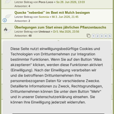
Letzter Beitrag von
Poco Loco
«
So 28. Jun 2026, 13:03
Antworten:
4
Quecke "nebenbei" im Beet mit Mulch besiegen
Letzter Beitrag von
Somnia
«
Mi 3. Jun 2026, 21:45
Antworten:
2
Überlegungen zum Start eines jährlichen Pflanzentauschs
Letzter Beitrag von
Umkraut
«
Di 5. Mai 2026, 23:56
Antworten:
48
1
2
3
4
5
Nützliche Links und Apps -Übersicht
Letzter Beitrag von
Ann1981
«
Do 26. Mär 2026, 20:33
Diese Seite nutzt einwilligungsbedürftige Cookies und
Antworten:
15
1
2
Technologien von Drittunternehmen zur Integration
Rankpflanze für großen Südseiten-Zaun gesucht
bestimmter Funktionen. Wenn Sie auf den Button "Alles
Letzter Beitrag von
tree12
«
Do 19. Mär 2026, 21:52
akzeptieren" klicken, werden diese Funktionen aktiviert
Antworten:
23
1
2
3
(Einwilligung). Nach der Einwilligung verarbeiten wir
Thermokomposter
und die betroffenen Drittunternehmen Ihre
Letzter Beitrag von
Simbienchen
«
Di 3. Mär 2026, 17:06
personenbezogenen Daten für verschiedene Zwecke.
Antworten:
9
Detaillierte Informationen zu Zweck, Rechtsgrundlagen,
Viva Wasser! Jeder Tropfen zählt...
Drittunternehmen können Sie unter dem Button "Mehr"
Letzter Beitrag von
Poco Loco
«
Mo 2. Mär 2026, 20:14
und in unserer Datenschutzerklärung einsehen. Sie
Antworten:
83
1
6
7
8
9
…
können Ihre Einwilligung jederzeit widerrufen.
Was mache ich nur im... FEBRUAR
Letzter Beitrag von
Ann1981
«
Mo 23. Feb 2026, 22:35
Antworten:
37
1
2
3
4