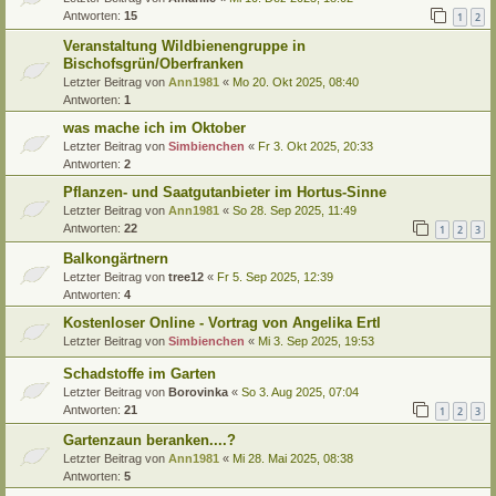
Antworten:
15
1
2
Veranstaltung Wildbienengruppe in
Bischofsgrün/Oberfranken
Letzter Beitrag von
Ann1981
«
Mo 20. Okt 2025, 08:40
Antworten:
1
was mache ich im Oktober
Letzter Beitrag von
Simbienchen
«
Fr 3. Okt 2025, 20:33
Antworten:
2
Pflanzen- und Saatgutanbieter im Hortus-Sinne
Letzter Beitrag von
Ann1981
«
So 28. Sep 2025, 11:49
Antworten:
22
1
2
3
Balkongärtnern
Letzter Beitrag von
tree12
«
Fr 5. Sep 2025, 12:39
Antworten:
4
Kostenloser Online - Vortrag von Angelika Ertl
Letzter Beitrag von
Simbienchen
«
Mi 3. Sep 2025, 19:53
Schadstoffe im Garten
Letzter Beitrag von
Borovinka
«
So 3. Aug 2025, 07:04
Antworten:
21
1
2
3
Gartenzaun beranken....?
Letzter Beitrag von
Ann1981
«
Mi 28. Mai 2025, 08:38
Antworten:
5