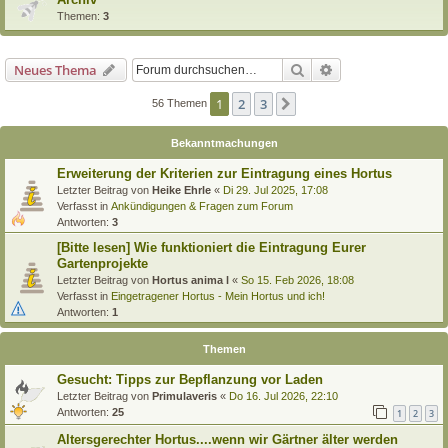
Themen:
3
Suche
Erweiterte Suche
Neues Thema
1
2
3
Nächste
56 Themen
Bekanntmachungen
Erweiterung der Kriterien zur Eintragung eines Hortus
Letzter Beitrag von
Heike Ehrle
«
Di 29. Jul 2025, 17:08
Verfasst in
Ankündigungen & Fragen zum Forum
Antworten:
3
[Bitte lesen] Wie funktioniert die Eintragung Eurer
Gartenprojekte
Letzter Beitrag von
Hortus anima l
«
So 15. Feb 2026, 18:08
Verfasst in
Eingetragener Hortus - Mein Hortus und ich!
Antworten:
1
Themen
Gesucht: Tipps zur Bepflanzung vor Laden
Letzter Beitrag von
Primulaveris
«
Do 16. Jul 2026, 22:10
Antworten:
25
1
2
3
Altersgerechter Hortus....wenn wir Gärtner älter werden