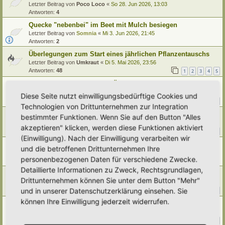
Letzter Beitrag von
Poco Loco
«
So 28. Jun 2026, 13:03
Antworten:
4
Quecke "nebenbei" im Beet mit Mulch besiegen
Letzter Beitrag von
Somnia
«
Mi 3. Jun 2026, 21:45
Antworten:
2
Überlegungen zum Start eines jährlichen Pflanzentauschs
Letzter Beitrag von
Umkraut
«
Di 5. Mai 2026, 23:56
Antworten:
48
1
2
3
4
5
Nützliche Links und Apps -Übersicht
Letzter Beitrag von
Ann1981
«
Do 26. Mär 2026, 20:33
Diese Seite nutzt einwilligungsbedürftige Cookies und
Antworten:
15
1
2
Technologien von Drittunternehmen zur Integration
Rankpflanze für großen Südseiten-Zaun gesucht
bestimmter Funktionen. Wenn Sie auf den Button "Alles
Letzter Beitrag von
tree12
«
Do 19. Mär 2026, 21:52
akzeptieren" klicken, werden diese Funktionen aktiviert
Antworten:
23
1
2
3
(Einwilligung). Nach der Einwilligung verarbeiten wir
Thermokomposter
und die betroffenen Drittunternehmen Ihre
Letzter Beitrag von
Simbienchen
«
Di 3. Mär 2026, 17:06
personenbezogenen Daten für verschiedene Zwecke.
Antworten:
9
Detaillierte Informationen zu Zweck, Rechtsgrundlagen,
Viva Wasser! Jeder Tropfen zählt...
Drittunternehmen können Sie unter dem Button "Mehr"
Letzter Beitrag von
Poco Loco
«
Mo 2. Mär 2026, 20:14
und in unserer Datenschutzerklärung einsehen. Sie
Antworten:
83
1
6
7
8
9
…
können Ihre Einwilligung jederzeit widerrufen.
Was mache ich nur im... FEBRUAR
Letzter Beitrag von
Ann1981
«
Mo 23. Feb 2026, 22:35
Antworten:
37
1
2
3
4