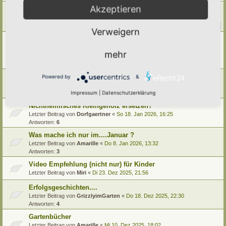
Akzeptieren
Kräuterrasen herstellen/pflegen
Letzter Beitrag von
Umkraut
«
Fr 20. Feb 2026, 03:47
Antworten:
27
1
2
3
Verweigern
Umrandungen, Einfassungen, Begrenzungen für Beete oder
Wege
mehr
Letzter Beitrag von
Alma
«
Sa 14. Feb 2026, 10:54
Antworten:
9
Neues Brettspiel "Treepoly"
Powered by
&
Letzter Beitrag von
Poco Loco
«
Fr 13. Feb 2026, 23:22
Impressum
|
Datenschutzerklärung
Antworten:
1
Nichtheimisches Kleingehölz ersetzen?
Letzter Beitrag von
Dorfgaertner
«
So 18. Jan 2026, 16:25
Antworten:
6
Was mache ich nur im....Januar ?
Letzter Beitrag von
Amarille
«
Do 8. Jan 2026, 13:32
Antworten:
3
Video Empfehlung (nicht nur) für Kinder
Letzter Beitrag von
Miri
«
Di 23. Dez 2025, 21:56
Erfolgsgeschichten....
Letzter Beitrag von
GrizzlyimGarten
«
Do 18. Dez 2025, 22:30
Antworten:
4
Gartenbücher
Letzter Beitrag von
Amarille
«
Mi 10. Dez 2025, 18:02