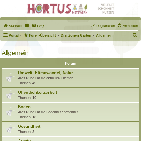
Startseite
FAQ
Registrieren
Anmelden
S
Portal
Foren-Übersicht
Drei Zonen Garten
Allgemein
u
c
Allgemein
h
Forum
e
Umwelt, Klimawandel, Natur
Alles Rund um die aktuellen Themen
Themen:
49
Öffentlichkeitsarbeit
Themen:
10
Boden
Alles Rund um die Bodenbeschaffenheit
Themen:
18
Gesundheit
Themen:
2
Archiv