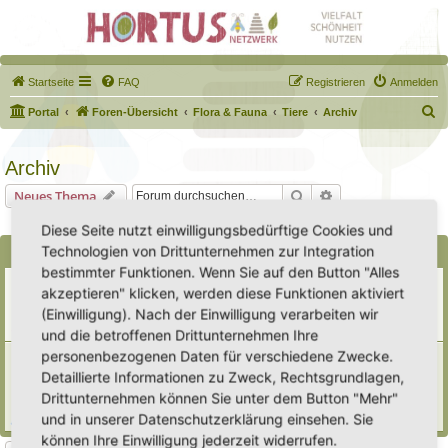
Startseite
FAQ
Registrieren
Anmelden
S
Portal
Foren-Übersicht
Flora & Fauna
Tiere
Archiv
u
c
Archiv
h
Suche
Erweiterte Suche
Neues Thema
e
0 Themen • Seite
1
von
1
Diese Seite nutzt einwilligungsbedürftige Cookies und
Technologien von Drittunternehmen zur Integration
Bekanntmachungen
bestimmter Funktionen. Wenn Sie auf den Button "Alles
Erweiterung der Kriterien zur Eintragung eines Hortus
akzeptieren" klicken, werden diese Funktionen aktiviert
Letzter Beitrag von
Heike Ehrle
«
Di 29. Jul 2025, 17:08
(Einwilligung). Nach der Einwilligung verarbeiten wir
Verfasst in
Ankündigungen & Fragen zum Forum
Antworten:
3
und die betroffenen Drittunternehmen Ihre
personenbezogenen Daten für verschiedene Zwecke.
[Bitte lesen] Wie funktioniert die Eintragung Eurer
Gartenprojekte
Detaillierte Informationen zu Zweck, Rechtsgrundlagen,
Letzter Beitrag von
Hortus anima l
«
So 15. Feb 2026, 18:08
Drittunternehmen können Sie unter dem Button "Mehr"
Verfasst in
Eingetragener Hortus - Mein Hortus und ich!
und in unserer Datenschutzerklärung einsehen. Sie
Antworten:
1
können Ihre Einwilligung jederzeit widerrufen.