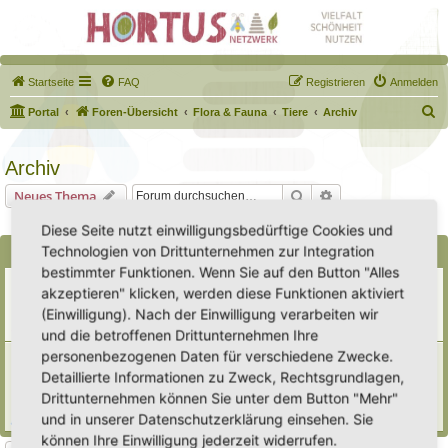
Startseite
FAQ
Registrieren
Anmelden
S
Portal
Foren-Übersicht
Flora & Fauna
Tiere
Archiv
u
c
Archiv
h
Suche
Erweiterte Suche
Neues Thema
e
0 Themen • Seite
1
von
1
Diese Seite nutzt einwilligungsbedürftige Cookies und
Technologien von Drittunternehmen zur Integration
Bekanntmachungen
bestimmter Funktionen. Wenn Sie auf den Button "Alles
Erweiterung der Kriterien zur Eintragung eines Hortus
akzeptieren" klicken, werden diese Funktionen aktiviert
Letzter Beitrag von
Heike Ehrle
«
Di 29. Jul 2025, 17:08
(Einwilligung). Nach der Einwilligung verarbeiten wir
Verfasst in
Ankündigungen & Fragen zum Forum
Antworten:
3
und die betroffenen Drittunternehmen Ihre
personenbezogenen Daten für verschiedene Zwecke.
[Bitte lesen] Wie funktioniert die Eintragung Eurer
Gartenprojekte
Detaillierte Informationen zu Zweck, Rechtsgrundlagen,
Letzter Beitrag von
Hortus anima l
«
So 15. Feb 2026, 18:08
Drittunternehmen können Sie unter dem Button "Mehr"
Verfasst in
Eingetragener Hortus - Mein Hortus und ich!
und in unserer Datenschutzerklärung einsehen. Sie
Antworten:
1
können Ihre Einwilligung jederzeit widerrufen.