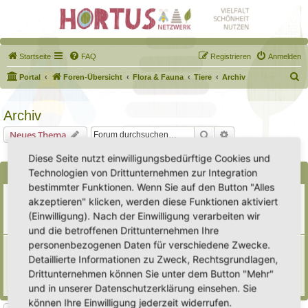
Startseite
FAQ
Registrieren
Anmelden
S
Portal
Foren-Übersicht
Flora & Fauna
Tiere
Archiv
u
c
Archiv
h
Suche
Erweiterte Suche
Neues Thema
e
0 Themen • Seite
1
von
1
Diese Seite nutzt einwilligungsbedürftige Cookies und
Technologien von Drittunternehmen zur Integration
Bekanntmachungen
bestimmter Funktionen. Wenn Sie auf den Button "Alles
Erweiterung der Kriterien zur Eintragung eines Hortus
akzeptieren" klicken, werden diese Funktionen aktiviert
Letzter Beitrag von
Heike Ehrle
«
Di 29. Jul 2025, 17:08
(Einwilligung). Nach der Einwilligung verarbeiten wir
Verfasst in
Ankündigungen & Fragen zum Forum
Antworten:
3
und die betroffenen Drittunternehmen Ihre
personenbezogenen Daten für verschiedene Zwecke.
[Bitte lesen] Wie funktioniert die Eintragung Eurer
Gartenprojekte
Detaillierte Informationen zu Zweck, Rechtsgrundlagen,
Letzter Beitrag von
Hortus anima l
«
So 15. Feb 2026, 18:08
Drittunternehmen können Sie unter dem Button "Mehr"
Verfasst in
Eingetragener Hortus - Mein Hortus und ich!
und in unserer Datenschutzerklärung einsehen. Sie
Antworten:
1
können Ihre Einwilligung jederzeit widerrufen.