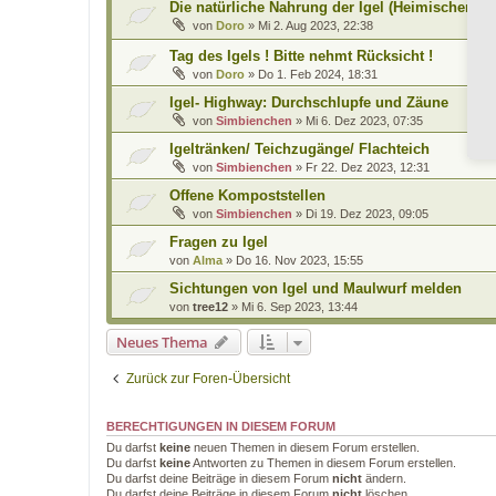
Die natürliche Nahrung der Igel (Heimischer Br
von
Doro
»
Mi 2. Aug 2023, 22:38
Tag des Igels ! Bitte nehmt Rücksicht !
von
Doro
»
Do 1. Feb 2024, 18:31
Igel- Highway: Durchschlupfe und Zäune
von
Simbienchen
»
Mi 6. Dez 2023, 07:35
Igeltränken/ Teichzugänge/ Flachteich
von
Simbienchen
»
Fr 22. Dez 2023, 12:31
Offene Kompoststellen
von
Simbienchen
»
Di 19. Dez 2023, 09:05
Fragen zu Igel
von
Alma
»
Do 16. Nov 2023, 15:55
Sichtungen von Igel und Maulwurf melden
von
tree12
»
Mi 6. Sep 2023, 13:44
Neues Thema
Zurück zur Foren-Übersicht
BERECHTIGUNGEN IN DIESEM FORUM
Du darfst
keine
neuen Themen in diesem Forum erstellen.
Du darfst
keine
Antworten zu Themen in diesem Forum erstellen.
Du darfst deine Beiträge in diesem Forum
nicht
ändern.
Du darfst deine Beiträge in diesem Forum
nicht
löschen.