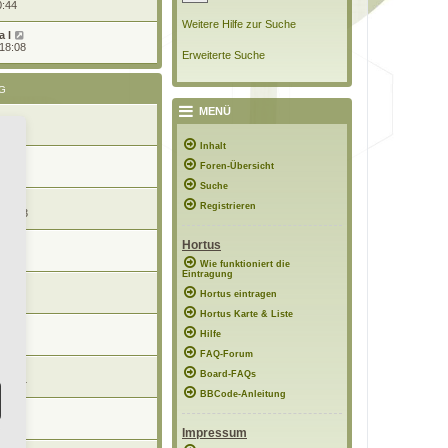
0:44
Weitere Hilfe zur Suche
 l
 18:08
Erweiterte Suche
G
MENÜ
 15:15
Inhalt
Foren-Übersicht
 17:20
Suche
Registrieren
 18:43
n
Hortus
14:27
Wie funktioniert die
Eintragung
Hortus eintragen
09:53
Hortus Karte & Liste
Hilfe
18:22
FAQ-Forum
Board-FAQs
 18:24
BBCode-Anleitung
06:47
Impressum