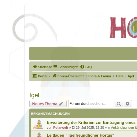
Startseite
Schnellzugriff
FAQ
Portal
Foren-Übersicht
Flora & Fauna
Tiere
Igel
Igel
Suche
Erw
Neues Thema
BEKANNTMACHUNGEN
Erweiterung der Kriterien zur Eintragung eines
von
Polarwelt
»
Di 29. Jul 2025, 15:20
» in
Ankündigungen 
Leitfaden " Igelfreundlicher Hortus"