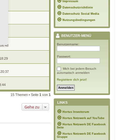
n
Impressum
 10:27
Datenschutzrichtlinie
Datenschutz Social Media
18:31
Nutzungsbedingungen
n
10:05
BENUTZER-MENÜ
Benutzername:
 06:48
Passwort:
18:29
Mich bei jedem Besuch
 20:37
automatisch anmelden
Registriere dich jetzt!
3:44
15 Themen • Seite
1
von
1
LINKS
Gehe zu
Hortus Insectorum
Hortus Netzwerk auf YouTube
Hortus Netzwerk DE Facebook
Seite
Hortus Netzwerk DE Facebook
Gruppe