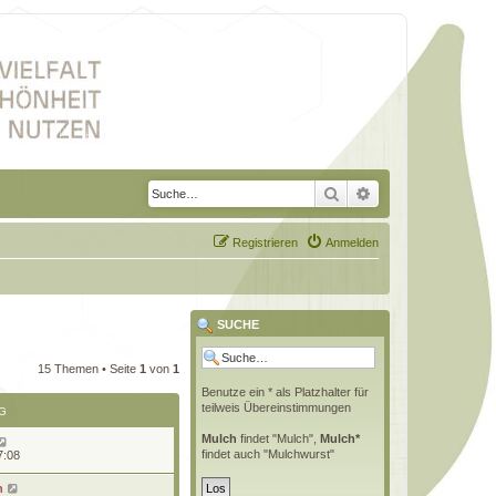
Suche
Erweiterte Suche
Registrieren
Anmelden
SUCHE
15 Themen • Seite
1
von
1
Benutze ein * als Platzhalter für
teilweis Übereinstimmungen
G
Mulch
findet "Mulch",
Mulch*
findet auch "Mulchwurst"
7:08
n