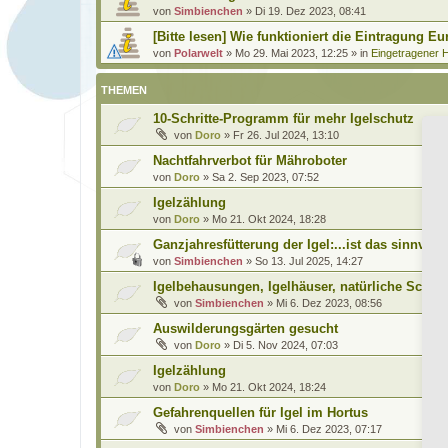
von
Simbienchen
»
Di 19. Dez 2023, 08:41
[Bitte lesen] Wie funktioniert die Eintragung Eu
von
Polarwelt
»
Mo 29. Mai 2023, 12:25
» in
Eingetragener H
THEMEN
10-Schritte-Programm für mehr Igelschutz
von
Doro
»
Fr 26. Jul 2024, 13:10
Nachtfahrverbot für Mähroboter
von
Doro
»
Sa 2. Sep 2023, 07:52
Igelzählung
von
Doro
»
Mo 21. Okt 2024, 18:28
Ganzjahresfütterung der Igel:...ist das sinnvoll
von
Simbienchen
»
So 13. Jul 2025, 14:27
Igelbehausungen, Igelhäuser, natürliche Schlaf
von
Simbienchen
»
Mi 6. Dez 2023, 08:56
Auswilderungsgärten gesucht
von
Doro
»
Di 5. Nov 2024, 07:03
Igelzählung
von
Doro
»
Mo 21. Okt 2024, 18:24
Gefahrenquellen für Igel im Hortus
von
Simbienchen
»
Mi 6. Dez 2023, 07:17