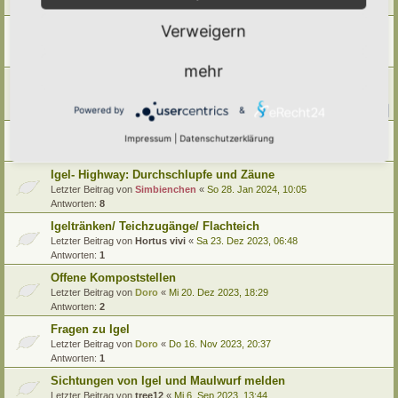
Letzter Beitrag von
Doro
«
Mo 21. Okt 2024, 18:24
Verweigern
Gefahrenquellen für Igel im Hortus
Letzter Beitrag von
Alma
«
So 14. Jul 2024, 06:47
Antworten:
7
mehr
Die natürliche Nahrung der Igel (Heimischer Braunbrustigel)
Letzter Beitrag von
Simbienchen
«
Mo 13. Mai 2024, 10:27
Antworten:
22
Powered by
&
1
2
3
Tag des Igels ! Bitte nehmt Rücksicht !
Impressum
|
Datenschutzerklärung
Letzter Beitrag von
Doro
«
Do 1. Feb 2024, 18:31
Igel- Highway: Durchschlupfe und Zäune
Letzter Beitrag von
Simbienchen
«
So 28. Jan 2024, 10:05
Antworten:
8
Igeltränken/ Teichzugänge/ Flachteich
Letzter Beitrag von
Hortus vivi
«
Sa 23. Dez 2023, 06:48
Antworten:
1
Offene Kompoststellen
Letzter Beitrag von
Doro
«
Mi 20. Dez 2023, 18:29
Antworten:
2
Fragen zu Igel
Letzter Beitrag von
Doro
«
Do 16. Nov 2023, 20:37
Antworten:
1
Sichtungen von Igel und Maulwurf melden
Letzter Beitrag von
tree12
«
Mi 6. Sep 2023, 13:44