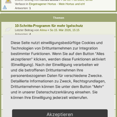
Verfasst in
Eingetragener Hortus - Mein Hortus und ich!
Antworten:
1
Themen
10-Schritte-Programm für mehr Igelschutz
Letzter Beitrag von
Alma
«
So 15. Mär 2026, 15:15
Antworten:
4
Nachtfahrverbot für Mähroboter
Diese Seite nutzt einwilligungsbedürftige Cookies und
Letzter Beitrag von
tree12
«
Do 22. Jan 2026, 17:20
Technologien von Drittunternehmen zur Integration
Antworten:
9
bestimmter Funktionen. Wenn Sie auf den Button "Alles
Igelzählung
akzeptieren" klicken, werden diese Funktionen aktiviert
Letzter Beitrag von
Miri
«
Mo 22. Sep 2025, 18:43
(Einwilligung). Nach der Einwilligung verarbeiten wir
Antworten:
5
und die betroffenen Drittunternehmen Ihre
Ganzjahresfütterung der Igel:...ist das sinnvoll?
personenbezogenen Daten für verschiedene Zwecke.
Letzter Beitrag von
Simbienchen
«
So 13. Jul 2025, 14:27
Detaillierte Informationen zu Zweck, Rechtsgrundlagen,
Igelbehausungen, Igelhäuser, natürliche Schlafplätze
Drittunternehmen können Sie unter dem Button "Mehr"
Letzter Beitrag von
Doro
«
Mo 3. Mär 2025, 09:53
und in unserer Datenschutzerklärung einsehen. Sie
Antworten:
8
können Ihre Einwilligung jederzeit widerrufen.
Auswilderungsgärten gesucht
Letzter Beitrag von
Yazz
«
Mi 13. Nov 2024, 18:22
Antworten:
5
Igelzählung
Akzeptieren