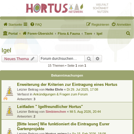
Startseite
FAQ
Registrieren
Anmelden
S
Portal
Foren-Übersicht
Flora & Fauna
Tiere
Igel
u
c
Igel
h
Suche
Erweiterte Suche
Neues Thema
e
15 Themen • Seite
1
von
1
Bekanntmachungen
Erweiterung der Kriterien zur Eintragung eines Hortus
Letzter Beitrag von
Heike Ehrle
«
Di 29. Jul 2025, 17:08
Verfasst in
Ankündigungen & Fragen zum Forum
Antworten:
3
Leitfaden " Igelfreundlicher Hortus"
Letzter Beitrag von
Simbienchen
«
Mi 5. Aug 2026, 20:44
Antworten:
2
[Bitte lesen] Wie funktioniert die Eintragung Eurer
Gartenprojekte
Letzter Beitrag von
Hortus anima l
«
So 15. Feb 2026, 18:08