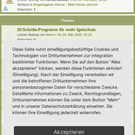
Verfasst in
Eingetragener Hortus - Mein Hortus und ich!
Antworten:
1
Themen
10-Schritte-Programm für mehr Igelschutz
Letzter Beitrag von
Alma
«
So 15. Mär 2026, 15:15
Antworten:
4
Nachtfahrverbot für Mähroboter
Diese Seite nutzt einwilligungsbedürftige Cookies und
Letzter Beitrag von
tree12
«
Do 22. Jan 2026, 17:20
Technologien von Drittunternehmen zur Integration
Antworten:
9
bestimmter Funktionen. Wenn Sie auf den Button "Alles
Igelzählung
akzeptieren" klicken, werden diese Funktionen aktiviert
Letzter Beitrag von
Miri
«
Mo 22. Sep 2025, 18:43
(Einwilligung). Nach der Einwilligung verarbeiten wir
Antworten:
5
und die betroffenen Drittunternehmen Ihre
Ganzjahresfütterung der Igel:...ist das sinnvoll?
personenbezogenen Daten für verschiedene Zwecke.
Letzter Beitrag von
Simbienchen
«
So 13. Jul 2025, 14:27
Detaillierte Informationen zu Zweck, Rechtsgrundlagen,
Igelbehausungen, Igelhäuser, natürliche Schlafplätze
Drittunternehmen können Sie unter dem Button "Mehr"
Letzter Beitrag von
Doro
«
Mo 3. Mär 2025, 09:53
und in unserer Datenschutzerklärung einsehen. Sie
Antworten:
8
können Ihre Einwilligung jederzeit widerrufen.
Auswilderungsgärten gesucht
Letzter Beitrag von
Yazz
«
Mi 13. Nov 2024, 18:22
Antworten:
5
Igelzählung
Akzeptieren