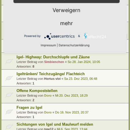
Letzter Beitrag von
Doro
«
Mo 21. Okt 2024, 18:24
Verweigern
Gefahrenquellen für Igel im Hortus
Letzter Beitrag von
Alma
«
So 14. Jul 2024, 06:47
Antworten:
7
mehr
Die natürliche Nahrung der Igel (Heimischer Braunbrustigel)
Letzter Beitrag von
Simbienchen
«
Mo 13. Mai 2024, 10:27
Antworten:
22
Powered by
&
1
2
3
Tag des Igels ! Bitte nehmt Rücksicht !
Impressum
|
Datenschutzerklärung
Letzter Beitrag von
Doro
«
Do 1. Feb 2024, 18:31
Igel- Highway: Durchschlupfe und Zäune
Letzter Beitrag von
Simbienchen
«
So 28. Jan 2024, 10:05
Antworten:
8
Igeltränken/ Teichzugänge/ Flachteich
Letzter Beitrag von
Hortus vivi
«
Sa 23. Dez 2023, 06:48
Antworten:
1
Offene Kompoststellen
Letzter Beitrag von
Doro
«
Mi 20. Dez 2023, 18:29
Antworten:
2
Fragen zu Igel
Letzter Beitrag von
Doro
«
Do 16. Nov 2023, 20:37
Antworten:
1
Sichtungen von Igel und Maulwurf melden
Letzter Beitrag von
tree12
«
Mi 6. Sep 2023, 13:44