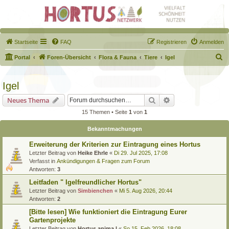
Startseite
FAQ
Registrieren
Anmelden
S
Portal
Foren-Übersicht
Flora & Fauna
Tiere
Igel
u
c
Igel
h
Suche
Erweiterte Suche
Neues Thema
e
15 Themen • Seite
1
von
1
Bekanntmachungen
Erweiterung der Kriterien zur Eintragung eines Hortus
Letzter Beitrag von
Heike Ehrle
«
Di 29. Jul 2025, 17:08
Verfasst in
Ankündigungen & Fragen zum Forum
Antworten:
3
Leitfaden " Igelfreundlicher Hortus"
Letzter Beitrag von
Simbienchen
«
Mi 5. Aug 2026, 20:44
Antworten:
2
[Bitte lesen] Wie funktioniert die Eintragung Eurer
Gartenprojekte
Letzter Beitrag von
Hortus anima l
«
So 15. Feb 2026, 18:08