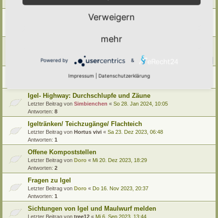
Letzter Beitrag von
Doro
«
Mo 21. Okt 2024, 18:24
Verweigern
Gefahrenquellen für Igel im Hortus
Letzter Beitrag von
Alma
«
So 14. Jul 2024, 06:47
Antworten:
7
mehr
Die natürliche Nahrung der Igel (Heimischer Braunbrustigel)
Letzter Beitrag von
Simbienchen
«
Mo 13. Mai 2024, 10:27
Antworten:
22
Powered by
&
1
2
3
Tag des Igels ! Bitte nehmt Rücksicht !
Impressum
|
Datenschutzerklärung
Letzter Beitrag von
Doro
«
Do 1. Feb 2024, 18:31
Igel- Highway: Durchschlupfe und Zäune
Letzter Beitrag von
Simbienchen
«
So 28. Jan 2024, 10:05
Antworten:
8
Igeltränken/ Teichzugänge/ Flachteich
Letzter Beitrag von
Hortus vivi
«
Sa 23. Dez 2023, 06:48
Antworten:
1
Offene Kompoststellen
Letzter Beitrag von
Doro
«
Mi 20. Dez 2023, 18:29
Antworten:
2
Fragen zu Igel
Letzter Beitrag von
Doro
«
Do 16. Nov 2023, 20:37
Antworten:
1
Sichtungen von Igel und Maulwurf melden
Letzter Beitrag von
tree12
«
Mi 6. Sep 2023, 13:44