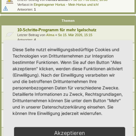
Verfasst in
Eingetragener Hortus - Mein Hortus und ich!
Antworten:
1
Themen
10-Schritte-Programm für mehr Igelschutz
Letzter Beitrag von
Alma
«
So 15. Mär 2026, 15:15
Antworten:
4
Nachtfahrverbot für Mähroboter
Diese Seite nutzt einwilligungsbedürftige Cookies und
Letzter Beitrag von
tree12
«
Do 22. Jan 2026, 17:20
Technologien von Drittunternehmen zur Integration
Antworten:
9
bestimmter Funktionen. Wenn Sie auf den Button "Alles
Igelzählung
akzeptieren" klicken, werden diese Funktionen aktiviert
Letzter Beitrag von
Miri
«
Mo 22. Sep 2025, 18:43
(Einwilligung). Nach der Einwilligung verarbeiten wir
Antworten:
5
und die betroffenen Drittunternehmen Ihre
Ganzjahresfütterung der Igel:...ist das sinnvoll?
personenbezogenen Daten für verschiedene Zwecke.
Letzter Beitrag von
Simbienchen
«
So 13. Jul 2025, 14:27
Detaillierte Informationen zu Zweck, Rechtsgrundlagen,
Igelbehausungen, Igelhäuser, natürliche Schlafplätze
Drittunternehmen können Sie unter dem Button "Mehr"
Letzter Beitrag von
Doro
«
Mo 3. Mär 2025, 09:53
und in unserer Datenschutzerklärung einsehen. Sie
Antworten:
8
können Ihre Einwilligung jederzeit widerrufen.
Auswilderungsgärten gesucht
Letzter Beitrag von
Yazz
«
Mi 13. Nov 2024, 18:22
Antworten:
5
Igelzählung
Akzeptieren