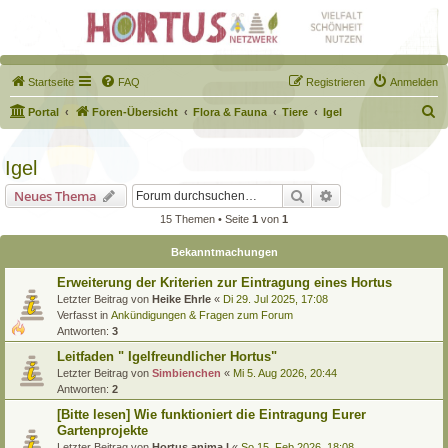
Startseite
FAQ
Registrieren
Anmelden
S
Portal
Foren-Übersicht
Flora & Fauna
Tiere
Igel
u
c
Igel
h
Suche
Erweiterte Suche
Neues Thema
e
15 Themen • Seite
1
von
1
Bekanntmachungen
Erweiterung der Kriterien zur Eintragung eines Hortus
Letzter Beitrag von
Heike Ehrle
«
Di 29. Jul 2025, 17:08
Verfasst in
Ankündigungen & Fragen zum Forum
Antworten:
3
Leitfaden " Igelfreundlicher Hortus"
Letzter Beitrag von
Simbienchen
«
Mi 5. Aug 2026, 20:44
Antworten:
2
[Bitte lesen] Wie funktioniert die Eintragung Eurer
Gartenprojekte
Letzter Beitrag von
Hortus anima l
«
So 15. Feb 2026, 18:08