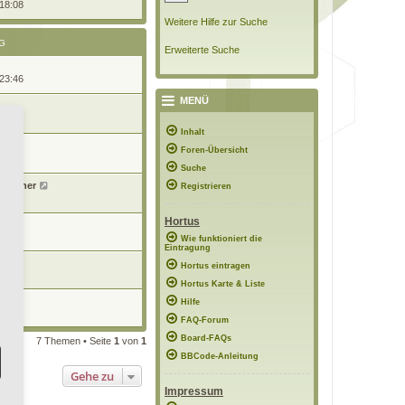
 18:08
Weitere Hilfe zur Suche
G
Erweiterte Suche
 23:46
MENÜ
1:04
Inhalt
Foren-Übersicht
0:18
Suche
tusianer
Registrieren
14:52
Hortus
n
9:30
Wie funktioniert die
Eintragung
Hortus eintragen
9:27
Hortus Karte & Liste
n
Hilfe
2:31
FAQ-Forum
Board-FAQs
7 Themen • Seite
1
von
1
BBCode-Anleitung
Gehe zu
Impressum