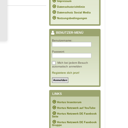
Impressum
Datenschutzrichtlinie
Datenschutz Social Media
Nutzungsbedingungen
BENUTZER-MENÜ
Benutzername:
Passwort:
Mich bei jedem Besuch
automatisch anmelden
Registriere dich jetzt!
LINKS
Hortus Insectorum
Hortus Netzwerk auf YouTube
Hortus Netzwerk DE Facebook
Seite
Hortus Netzwerk DE Facebook
Gruppe