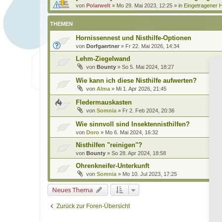
von
Polarwelt
»
Mo 29. Mai 2023, 12:25
» in
Eingetragener H
THEMEN
Hornissennest und Nisthilfe-Optionen
von
Dorfgaertner
»
Fr 22. Mai 2026, 14:34
Lehm-Ziegelwand
von
Bounty
»
So 5. Mai 2024, 18:27
Wie kann ich diese Nisthilfe aufwerten?
von
Alma
»
Mi 1. Apr 2026, 21:45
Fledermauskasten
von
Somnia
»
Fr 2. Feb 2024, 20:36
Wie sinnvoll sind Insektennisthilfen?
von
Doro
»
Mo 6. Mai 2024, 16:32
Nisthilfen "reinigen"?
von
Bounty
»
So 28. Apr 2024, 18:58
Ohrenkneifer-Unterkunft
von
Somnia
»
Mo 10. Jul 2023, 17:25
Neues Thema
Zurück zur Foren-Übersicht