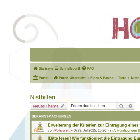
Startseite
Schnellzugriff
FAQ
Portal
Foren-Übersicht
Flora & Fauna
Tiere
Nisth
Nisthilfen
Suche
Erw
Neues Thema
BEKANNTMACHUNGEN
Erweiterung der Kriterien zur Eintragung eines
von
Polarwelt
»
Di 29. Jul 2025, 15:20
» in
Ankündigungen 
[Bitte lesen] Wie funktioniert die Eintragung Eu