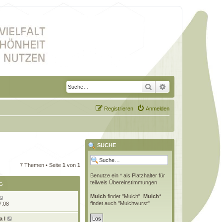
Suche
Erweiterte Suche
Registrieren
Anmelden
SUCHE
7 Themen • Seite
1
von
1
Benutze ein * als Platzhalter für
teilweis Übereinstimmungen
G
Mulch
findet "Mulch",
Mulch*
findet auch "Mulchwurst"
7:08
 l