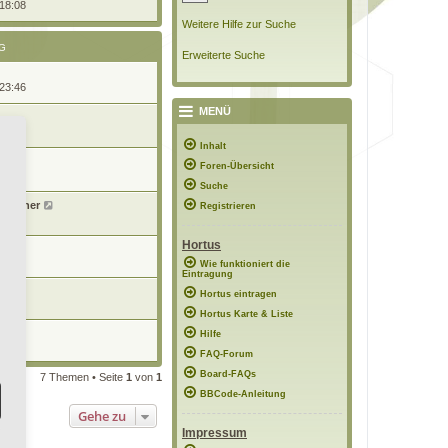
 18:08
Weitere Hilfe zur Suche
G
Erweiterte Suche
 23:46
MENÜ
1:04
Inhalt
Foren-Übersicht
0:18
Suche
tusianer
Registrieren
14:52
Hortus
n
9:30
Wie funktioniert die
Eintragung
Hortus eintragen
9:27
Hortus Karte & Liste
n
Hilfe
2:31
FAQ-Forum
Board-FAQs
7 Themen • Seite
1
von
1
BBCode-Anleitung
Gehe zu
Impressum