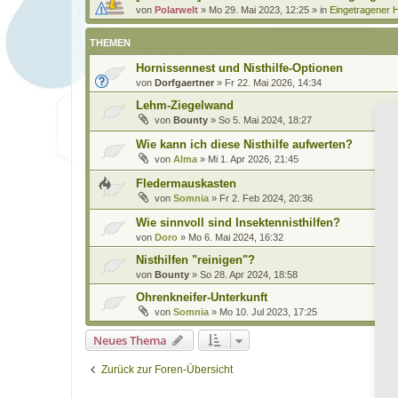
von
Polarwelt
»
Mo 29. Mai 2023, 12:25
» in
Eingetragener H
THEMEN
Hornissennest und Nisthilfe-Optionen
von
Dorfgaertner
»
Fr 22. Mai 2026, 14:34
Lehm-Ziegelwand
von
Bounty
»
So 5. Mai 2024, 18:27
Wie kann ich diese Nisthilfe aufwerten?
von
Alma
»
Mi 1. Apr 2026, 21:45
Fledermauskasten
von
Somnia
»
Fr 2. Feb 2024, 20:36
Wie sinnvoll sind Insektennisthilfen?
von
Doro
»
Mo 6. Mai 2024, 16:32
Nisthilfen "reinigen"?
von
Bounty
»
So 28. Apr 2024, 18:58
Ohrenkneifer-Unterkunft
von
Somnia
»
Mo 10. Jul 2023, 17:25
Neues Thema
Zurück zur Foren-Übersicht