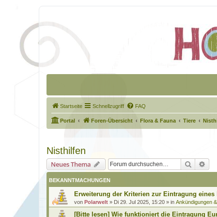
Startseite
Schnellzugriff
FAQ
Portal
Foren-Übersicht
Flora & Fauna
Tiere
Nisth
Nisthilfen
Suche
Erw
Neues Thema
BEKANNTMACHUNGEN
Erweiterung der Kriterien zur Eintragung eines
von
Polarwelt
»
Di 29. Jul 2025, 15:20
» in
Ankündigungen 
[Bitte lesen] Wie funktioniert die Eintragung Eu