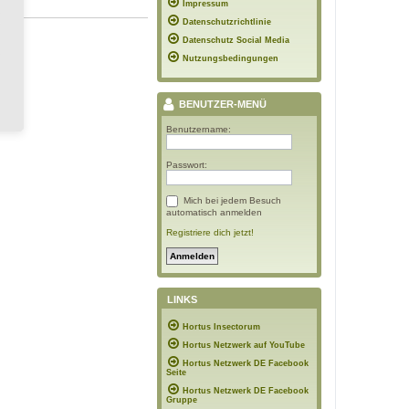
Impressum
Datenschutzrichtlinie
Datenschutz Social Media
Nutzungsbedingungen
BENUTZER-MENÜ
Benutzername:
Passwort:
Mich bei jedem Besuch
automatisch anmelden
Registriere dich jetzt!
LINKS
Hortus Insectorum
Hortus Netzwerk auf YouTube
Hortus Netzwerk DE Facebook
Seite
Hortus Netzwerk DE Facebook
Gruppe