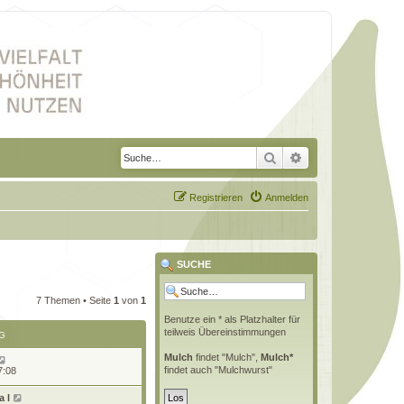
Suche
Erweiterte Suche
Registrieren
Anmelden
SUCHE
7 Themen • Seite
1
von
1
Benutze ein * als Platzhalter für
teilweis Übereinstimmungen
G
Mulch
findet "Mulch",
Mulch*
findet auch "Mulchwurst"
7:08
 l