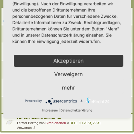
(Einwilligung). Nach der Einwilligung verarbeiten wir
Themen
und die betroffenen Drittunternehmen Ihre
Hornissennest und Nisthilfe-Optionen
personenbezogenen Daten für verschiedene Zwecke.
Letzter Beitrag von
Alma
«
Do 25. Jun 2026, 23:46
Detaillierte Informationen zu Zweck, Rechtsgrundlagen,
Antworten:
1
Drittunternehmen können Sie unter dem Button "Mehr"
Lehm-Ziegelwand
und in unserer Datenschutzerklärung einsehen. Sie
Letzter Beitrag von
Umkraut
«
Fr 1. Mai 2026, 21:04
Antworten:
12
1
2
können Ihre Einwilligung jederzeit widerrufen.
Wie kann ich diese Nisthilfe aufwerten?
Letzter Beitrag von
Umkraut
«
Mi 8. Apr 2026, 00:18
Antworten:
11
1
2
Akzeptieren
Fledermauskasten
Letzter Beitrag von
Vollblut-Hortusianer
«
Mi 14. Mai 2025, 14:52
Verweigern
Antworten:
46
1
2
3
4
5
Wie sinnvoll sind Insektennisthilfen?
mehr
Letzter Beitrag von
Simbienchen
«
Do 9. Mai 2024, 09:30
Antworten:
4
Nisthilfen "reinigen"?
Powered by
&
Letzter Beitrag von
Bounty
«
Mi 1. Mai 2024, 09:27
Impressum
|
Datenschutzerklärung
Antworten:
5
Ohrenkneifer-Unterkunft
Letzter Beitrag von
Simbienchen
«
Di 11. Jul 2023, 22:31
Antworten:
2