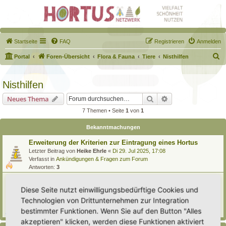
Startseite
FAQ
Registrieren
Anmelden
S
Portal
Foren-Übersicht
Flora & Fauna
Tiere
Nisthilfen
u
c
Nisthilfen
h
Suche
Erweiterte Suche
Neues Thema
e
7 Themen • Seite
1
von
1
Bekanntmachungen
Erweiterung der Kriterien zur Eintragung eines Hortus
Letzter Beitrag von
Heike Ehrle
«
Di 29. Jul 2025, 17:08
Verfasst in
Ankündigungen & Fragen zum Forum
Antworten:
3
[Bitte lesen] Wie funktioniert die Eintragung Eurer
Gartenprojekte
Diese Seite nutzt einwilligungsbedürftige Cookies und
Letzter Beitrag von
Hortus anima l
«
So 15. Feb 2026, 18:08
Technologien von Drittunternehmen zur Integration
Verfasst in
Eingetragener Hortus - Mein Hortus und ich!
bestimmter Funktionen. Wenn Sie auf den Button "Alles
Antworten:
1
akzeptieren" klicken, werden diese Funktionen aktiviert