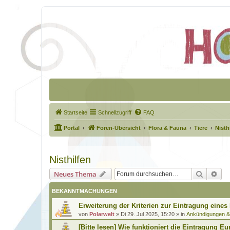
Startseite
Schnellzugriff
FAQ
Portal
Foren-Übersicht
Flora & Fauna
Tiere
Nisth
Nisthilfen
Suche
Erw
Neues Thema
BEKANNTMACHUNGEN
Erweiterung der Kriterien zur Eintragung eines
von
Polarwelt
»
Di 29. Jul 2025, 15:20
» in
Ankündigungen 
[Bitte lesen] Wie funktioniert die Eintragung Eu