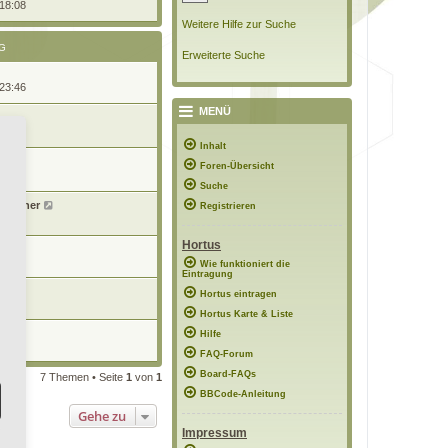
 18:08
Weitere Hilfe zur Suche
G
Erweiterte Suche
 23:46
MENÜ
1:04
Inhalt
Foren-Übersicht
0:18
Suche
tusianer
Registrieren
14:52
Hortus
n
9:30
Wie funktioniert die
Eintragung
Hortus eintragen
9:27
Hortus Karte & Liste
n
Hilfe
2:31
FAQ-Forum
Board-FAQs
7 Themen • Seite
1
von
1
BBCode-Anleitung
Gehe zu
Impressum