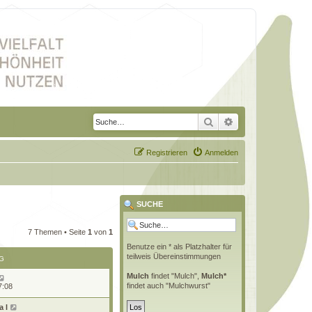
Suche
Erweiterte Suche
Registrieren
Anmelden
SUCHE
7 Themen • Seite
1
von
1
Benutze ein * als Platzhalter für
teilweis Übereinstimmungen
G
Mulch
findet "Mulch",
Mulch*
findet auch "Mulchwurst"
7:08
 l