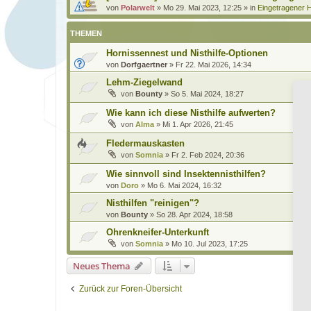
von
Polarwelt
»
Mo 29. Mai 2023, 12:25
» in
Eingetragener H
THEMEN
Hornissennest und Nisthilfe-Optionen
von
Dorfgaertner
»
Fr 22. Mai 2026, 14:34
Lehm-Ziegelwand
von
Bounty
»
So 5. Mai 2024, 18:27
Wie kann ich diese Nisthilfe aufwerten?
von
Alma
»
Mi 1. Apr 2026, 21:45
Fledermauskasten
von
Somnia
»
Fr 2. Feb 2024, 20:36
Wie sinnvoll sind Insektennisthilfen?
von
Doro
»
Mo 6. Mai 2024, 16:32
Nisthilfen "reinigen"?
von
Bounty
»
So 28. Apr 2024, 18:58
Ohrenkneifer-Unterkunft
von
Somnia
»
Mo 10. Jul 2023, 17:25
Neues Thema
Zurück zur Foren-Übersicht