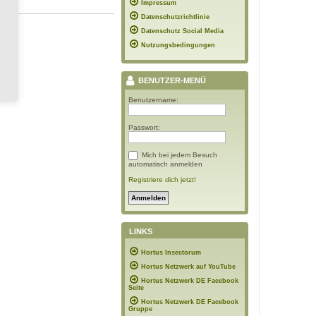
Impressum
Datenschutzrichtlinie
Datenschutz Social Media
Nutzungsbedingungen
BENUTZER-MENÜ
Benutzername:
Passwort:
Mich bei jedem Besuch
automatisch anmelden
Registriere dich jetzt!
LINKS
Hortus Insectorum
Hortus Netzwerk auf YouTube
Hortus Netzwerk DE Facebook
Seite
Hortus Netzwerk DE Facebook
Gruppe