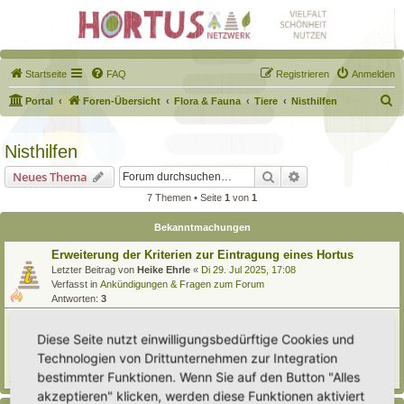
Startseite
FAQ
Registrieren
Anmelden
S
Portal
Foren-Übersicht
Flora & Fauna
Tiere
Nisthilfen
u
c
Nisthilfen
h
Suche
Erweiterte Suche
Neues Thema
e
7 Themen • Seite
1
von
1
Bekanntmachungen
Erweiterung der Kriterien zur Eintragung eines Hortus
Letzter Beitrag von
Heike Ehrle
«
Di 29. Jul 2025, 17:08
Verfasst in
Ankündigungen & Fragen zum Forum
Antworten:
3
[Bitte lesen] Wie funktioniert die Eintragung Eurer
Gartenprojekte
Diese Seite nutzt einwilligungsbedürftige Cookies und
Letzter Beitrag von
Hortus anima l
«
So 15. Feb 2026, 18:08
Technologien von Drittunternehmen zur Integration
Verfasst in
Eingetragener Hortus - Mein Hortus und ich!
bestimmter Funktionen. Wenn Sie auf den Button "Alles
Antworten:
1
akzeptieren" klicken, werden diese Funktionen aktiviert