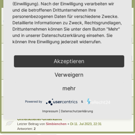
(Einwilligung). Nach der Einwilligung verarbeiten wir
Themen
und die betroffenen Drittunternehmen Ihre
Hornissennest und Nisthilfe-Optionen
personenbezogenen Daten für verschiedene Zwecke.
Letzter Beitrag von
Alma
«
Do 25. Jun 2026, 23:46
Detaillierte Informationen zu Zweck, Rechtsgrundlagen,
Antworten:
1
Drittunternehmen können Sie unter dem Button "Mehr"
Lehm-Ziegelwand
und in unserer Datenschutzerklärung einsehen. Sie
Letzter Beitrag von
Umkraut
«
Fr 1. Mai 2026, 21:04
Antworten:
12
1
2
können Ihre Einwilligung jederzeit widerrufen.
Wie kann ich diese Nisthilfe aufwerten?
Letzter Beitrag von
Umkraut
«
Mi 8. Apr 2026, 00:18
Antworten:
11
1
2
Akzeptieren
Fledermauskasten
Letzter Beitrag von
Vollblut-Hortusianer
«
Mi 14. Mai 2025, 14:52
Verweigern
Antworten:
46
1
2
3
4
5
Wie sinnvoll sind Insektennisthilfen?
mehr
Letzter Beitrag von
Simbienchen
«
Do 9. Mai 2024, 09:30
Antworten:
4
Nisthilfen "reinigen"?
Powered by
&
Letzter Beitrag von
Bounty
«
Mi 1. Mai 2024, 09:27
Impressum
|
Datenschutzerklärung
Antworten:
5
Ohrenkneifer-Unterkunft
Letzter Beitrag von
Simbienchen
«
Di 11. Jul 2023, 22:31
Antworten:
2